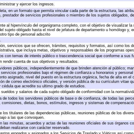
ministrar y ejercer los ingresos.
eta, en un formato que permita vincular cada parte de la estructura, las atri
, prestador de servicios profesionales o miembro de los sujetos obligados, d
te al hipervínculo del organigrama completo, con el objetivo de visualizar la 
 del sujeto obligado hasta el nivel de jefatura de departamento u homólogo y, 
otro tipo de personal adscrito
.
ión, servicios que se ofrecen, trámites, requisitos y formatos, así como los
trativa, que incluya metas, objetivos y responsables de los programas operat
ados con temas de interés público o trascendencia social que conforme a sus f
n rendir cuenta de sus objetivos y resultados.
ervidores públicos, independientemente de que brinden atención al público; ma
 servicios profesionales bajo el régimen de confianza u honorarios y personal d
o asignado, nivel del puesto en la estructura orgánica, fecha de alta en el c
ión de correo electrónico oficiales, y versión pública de su currículum vitae q
 y cédula que acredite su ultimo grado de estudios.
e sueldos y salarios de cada sujeto obligado de conformidad con la normativid
ta de todos los servidores públicos de base o de confianza, de todas las perc
s, comisiones, dietas, bonos, estímulos, ingresos y sistemas de compensación
e los titulares de las dependencias públicas, reuniones públicas de los diver
bajo a las que convoquen.
 en las minutas, acuerdos y actas de las reuniones oficiales de sus órganos co
deban realizarse con carácter reservado.
 gastos erogados y asignados a los Servicios de Traslado y Viáticos así com