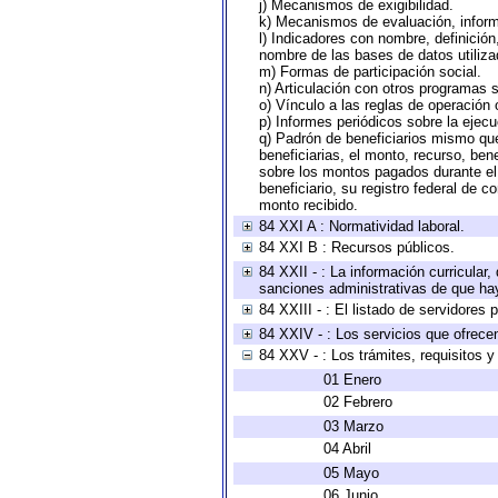
j) Mecanismos de exigibilidad.
k) Mecanismos de evaluación, infor
l) Indicadores con nombre, definició
nombre de las bases de datos utiliza
m) Formas de participación social.
n) Articulación con otros programas s
o) Vínculo a las reglas de operación
p) Informes periódicos sobre la ejecu
q) Padrón de beneficiarios mismo qu
beneficiarias, el monto, recurso, ben
sobre los montos pagados durante el 
beneficiario, su registro federal de
monto recibido.
84 XXI A : Normatividad laboral.
84 XXI B : Recursos públicos.
84 XXII - : La información curricular,
sanciones administrativas de que hay
84 XXIII - : El listado de servidores
84 XXIV - : Los servicios que ofrecen
84 XXV - : Los trámites, requisitos 
01 Enero
02 Febrero
03 Marzo
04 Abril
05 Mayo
06 Junio