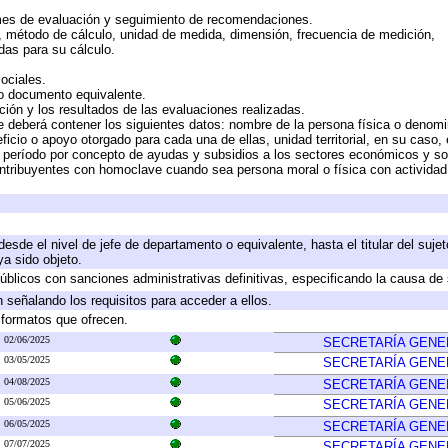
mes de evaluación y seguimiento de recomendaciones.
n, método de cálculo, unidad de medida, dimensión, frecuencia de medición,
das para su cálculo.
ociales.
 o documento equivalente.
ción y los resultados de las evaluaciones realizadas.
e deberá contener los siguientes datos: nombre de la persona física o denomi
eficio o apoyo otorgado para cada una de ellas, unidad territorial, en su caso
período por concepto de ayudas y subsidios a los sectores económicos y soci
 contribuyentes con homoclave cuando sea persona moral o física con actividad
 desde el nivel de jefe de departamento o equivalente, hasta el titular del suj
a sido objeto.
 públicos con sanciones administrativas definitivas, especificando la causa de 
 señalando los requisitos para acceder a ellos.
y formatos que ofrecen.
02/06/2025
SECRETARÍA GENE
03/05/2025
SECRETARÍA GENE
04/08/2025
SECRETARÍA GENE
05/06/2025
SECRETARÍA GENE
06/05/2025
SECRETARÍA GENE
07/07/2025
SECRETARÍA GENE