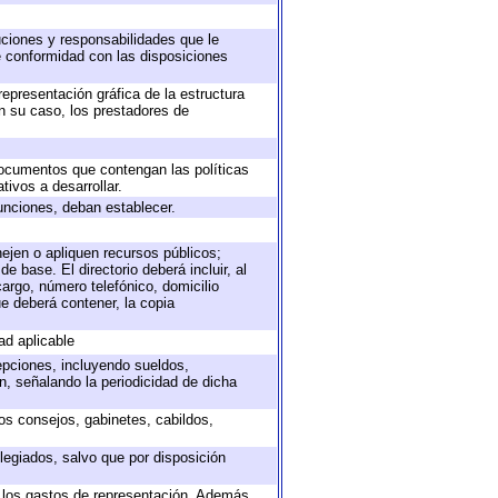
buciones y responsabilidades que le
e conformidad con las disposiciones
representación gráfica de la estructura
en su caso, los prestadores de
 documentos que contengan las políticas
ivos a desarrollar.
unciones, deban establecer.
nejen o apliquen recursos públicos;
e base. El directorio deberá incluir, al
argo, número telefónico, domicilio
ue deberá contener, la copia
ad aplicable
epciones, incluyendo sueldos,
, señalando la periodicidad de dicha
sos consejos, gabinetes, cabildos,
legiados, salvo que por disposición
o los gastos de representación. Además