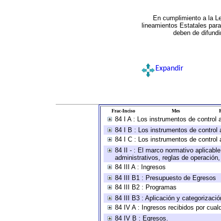
En cumplimiento a la L
lineamientos Estatales par
deben de difundi
Expandir
Frac-Inciso
Mes
R
84 I A : Los instrumentos de control
84 I B : Los instrumentos de control 
84 I C : Los instrumentos de control 
84 II - : El marco normativo aplicabl
administrativos, reglas de operación, c
84 III A : Ingresos
84 III B1 : Presupuesto de Egresos
84 III B2 : Programas
84 III B3 : Aplicación y categorizaci
84 IV A : Ingresos recibidos por cual
84 IV B : Egresos.