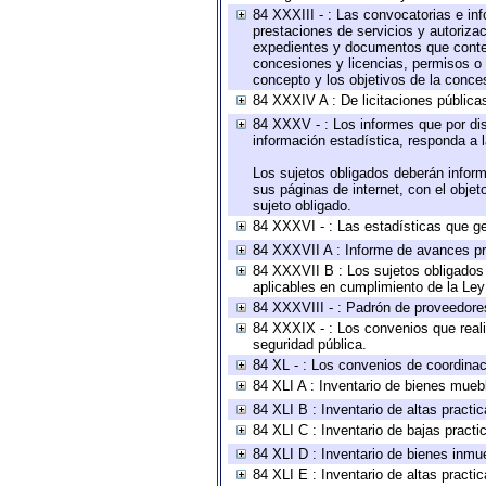
84 XXXIII - : Las convocatorias e in
prestaciones de servicios y autoriza
expedientes y documentos que conten
concesiones y licencias, permisos o a
concepto y los objetivos de la conces
84 XXXIV A : De licitaciones públicas
84 XXXV - : Los informes que por dis
información estadística, responda a 
Los sujetos obligados deberán inform
sus páginas de internet, con el obje
sujeto obligado.
84 XXXVI - : Las estadísticas que g
84 XXXVII A : Informe de avances pr
84 XXXVII B : Los sujetos obligados 
aplicables en cumplimiento de la Le
84 XXXVIII - : Padrón de proveedores
84 XXXIX - : Los convenios que reali
seguridad pública.
84 XL - : Los convenios de coordinac
84 XLI A : Inventario de bienes mueb
84 XLI B : Inventario de altas pract
84 XLI C : Inventario de bajas pract
84 XLI D : Inventario de bienes inmu
84 XLI E : Inventario de altas pract