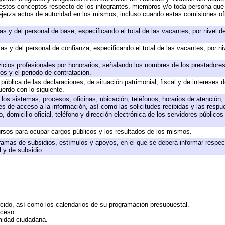
 a estos conceptos respecto de los integrantes, miembros y/o toda persona q
ejerza actos de autoridad en los mismos, incluso cuando estas comisiones ofi
as y del personal de base, especificando el total de las vacantes, por nivel 
as y del personal de confianza, especificando el total de las vacantes, por n
icios profesionales por honorarios, señalando los nombres de los prestadores 
os y el periodo de contratación.
 pública de las declaraciones, de situación patrimonial, fiscal y de intereses d
uerdo con lo siguiente.
 los sistemas, procesos, oficinas, ubicación, teléfonos, horarios de atención,
es de acceso a la información, así como las solicitudes recibidas y las respu
 domicilio oficial, teléfono y dirección electrónica de los servidores público
rsos para ocupar cargos públicos y los resultados de los mismos.
ramas de subsidios, estímulos y apoyos, en el que se deberá informar respec
l y de subsidio.
rcido, así como los calendarios de su programación presupuestal.
cceso.
midad ciudadana.