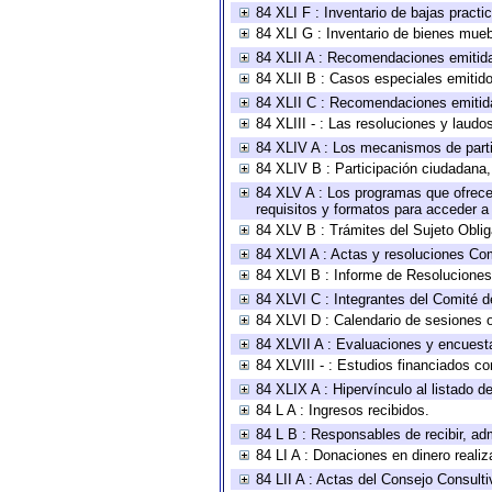
84 XLI F : Inventario de bajas pract
84 XLI G : Inventario de bienes mue
84 XLII A : Recomendaciones emitid
84 XLII B : Casos especiales emitid
84 XLII C : Recomendaciones emitid
84 XLIII - : Las resoluciones y laud
84 XLIV A : Los mecanismos de parti
84 XLIV B : Participación ciudadana
84 XLV A : Los programas que ofrecen
requisitos y formatos para acceder 
84 XLV B : Trámites del Sujeto Obli
84 XLVI A : Actas y resoluciones Co
84 XLVI B : Informe de Resoluciones
84 XLVI C : Integrantes del Comité d
84 XLVI D : Calendario de sesiones o
84 XLVII A : Evaluaciones y encuest
84 XLVIII - : Estudios financiados co
84 XLIX A : Hipervínculo al listado d
84 L A : Ingresos recibidos.
84 L B : Responsables de recibir, adm
84 LI A : Donaciones en dinero realiz
84 LII A : Actas del Consejo Consulti