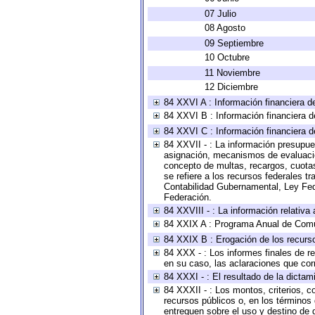
07 Julio
08 Agosto
09 Septiembre
10 Octubre
11 Noviembre
12 Diciembre
84 XXVI A : Información financiera d
84 XXVI B : Información financiera d
84 XXVI C : Información financiera d
84 XXVII - : La información presupue
asignación, mecanismos de evaluación
concepto de multas, recargos, cuotas
se refiere a los recursos federales t
Contabilidad Gubernamental, Ley Fed
Federación.
84 XXVIII - : La información relativa
84 XXIX A : Programa Anual de Comun
84 XXIX B : Erogación de los recursos
84 XXX - : Los informes finales de re
en su caso, las aclaraciones que co
84 XXXI - : El resultado de la dictam
84 XXXII - : Los montos, criterios, c
recursos públicos o, en los términos
entreguen sobre el uso y destino de 