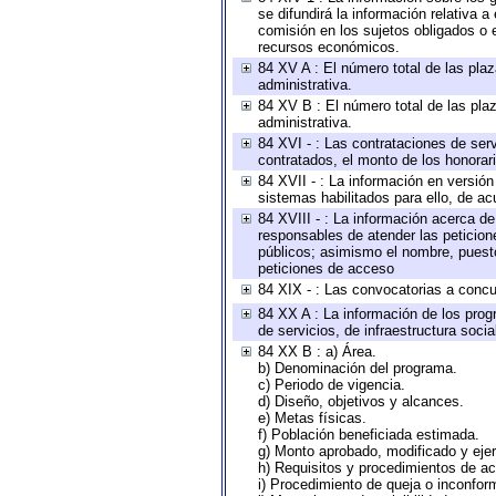
se difundirá la información relativa
comisión en los sujetos obligados o 
recursos económicos.
84 XV A : El número total de las plaz
administrativa.
84 XV B : El número total de las plaz
administrativa.
84 XVI - : Las contrataciones de serv
contratados, el monto de los honorari
84 XVII - : La información en versión
sistemas habilitados para ello, de ac
84 XVIII - : La información acerca de
responsables de atender las peticion
públicos; asimismo el nombre, puesto,
peticiones de acceso
84 XIX - : Las convocatorias a concu
84 XX A : La información de los prog
de servicios, de infraestructura socia
84 XX B : a) Área.
b) Denominación del programa.
c) Periodo de vigencia.
d) Diseño, objetivos y alcances.
e) Metas físicas.
f) Población beneficiada estimada.
g) Monto aprobado, modificado y eje
h) Requisitos y procedimientos de a
i) Procedimiento de queja o inconfor