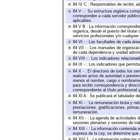
84 IV C : Responsables de recibir, ad
84 V - : Su estructura orgánica compl
corresponden a cada servidor público
aplicables.
84 V B : La información correspondien
orgánica, desde el puesto del titular
servicios profesionales y/o cualquier 
84 VI - : Las facultades de cada área
84 VII - : Los manuales de organizac
de cada dependencia y unidad adminis
84 VIII - : Los indicadores relacion
84 IX - : Los indicadores que permita
84 X - : El directorio de todos los s
realicen actos de autoridad o presten
menos el nombre, cargo o nombramient
para recibir correspondencia y direcc
correspondiente al título profesional
84 XI A : Se publicará el tabulador d
84 XI - : La remuneración bruta y ne
prestaciones, gratificaciones, prima
remuneración.
84 XII - : La agenda de actividades d
sesiones plenarias y sesiones de tra
84 XIII - : La información contenida
expresa de la Ley, se determine que 
84 XIV 1 : La información sobre los