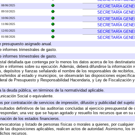
08/06/2025
SECRETARÍA GENE
09/10/2025
SECRETARÍA GENE
10/06/2025
SECRETARÍA GENE
11/06/2025
SECRETARÍA GENE
12/05/2025
SECRETARÍA GENE
01/08/2026
SECRETARÍA GENE
e presupuesto asignado anual.
e informes trimestrales de gasto.
e informes trimestrales de gasto.
stal detallada que contenga por lo menos los datos acerca de los destinatario
 e informes sobre su ejecución. Además, deberá difundirse la información re
, depósitos y fianzas señalando el nombre de los responsables de recibirlos, 
ransferidos al estado y municipios, se observarán las disposiciones específic
eral de Presupuesto y Responsabilidad Hacendaria, y Ley de Fiscalización y
 a la deuda pública, en términos de la normatividad aplicable.
icación Social o equivalente.
 por contratación de servicios de impresión, difusión y publicidad del sujeto
sultados definitivos de las auditorías concluidas al ejercicio presupuestal de 
rrespondan; una vez que se hayan agotado y resuelto los recursos que en su
inación de los estados financieros.
onvocatorias y listado de personas físicas o morales a quienes, por cualquier
 de las disposiciones aplicables, realicen actos de autoridad. Asimismo, los 
dichos recursos.