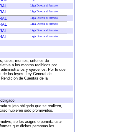
RAL
Liga Directa al formato
RAL
Liga Directa al formato
RAL
Liga Directa al formato
RAL
Liga Directa al formato
RAL
Liga Directa al formato
RAL
Liga Directa al formato
s, usos, montos, criterios de
lativa a los montos recibidos por
administrarlos y ejercerlos. Por lo que
as de las leyes: Ley General de
 Rendición de Cuentas de la
 obligado.
cada sujeto obligado que se realicen,
 caso hubieren sido promovidos.
 motivo, se les asigne o permita usar
informes que dichas personas les