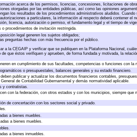
formación acerca de los permisos, licencias, concesiones, licitaciones de obr
ciones otorgadas por las entidades públicas, así como las opiniones argumento
gan los resultados de los procedimientos administrativos aludidos. Cuando s
utorizaciones a particulares, la información al respecto deberá contener el nom
ión, licencia, autorización o permiso, el fundamento legal y el tiempo de vige
 o procedimientos de invitación restringida.
posición legal generen los sujetos obligados;
las preguntas hechas con más frecuencia por el público.
ar a la CEGAIP y verificar que se publiquen en la Plataforma Nacional, cuále
to de que éstos verifiquen y aprueben, de forma fundada y motivada, la relaci
eneren en cumplimiento de sus facultades, competencias o funciones con la 
ogramáticos o presupuestales, balances generales y su estado financiero.
deben publicar y actualizar los documentos financieros contables, presupues
y General de Contabilidad Gubernamental y demás normatividad aplicable.
 y contratistas.
cen con la federación, con otros estados y con los municipios, siempre que 
ión de concertación con los sectores social y privado.
les.
icadas a bienes muebles.
icadas a bienes muebles.
ebles.
icadas a bienes inmuebles.