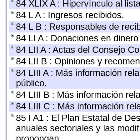
84 XLIX A : Hipervínculo al lis
84 L A : Ingresos recibidos.
84 L B : Responsables de recibi
84 LI A : Donaciones en dinero
84 LII A : Actas del Consejo Co
84 LII B : Opiniones y recome
84 LIII A : Más información re
público.
84 LIII B : Más información re
84 LIII C : Más información re
85 I A1 : El Plan Estatal de De
anuales sectoriales y las modi
propongan.