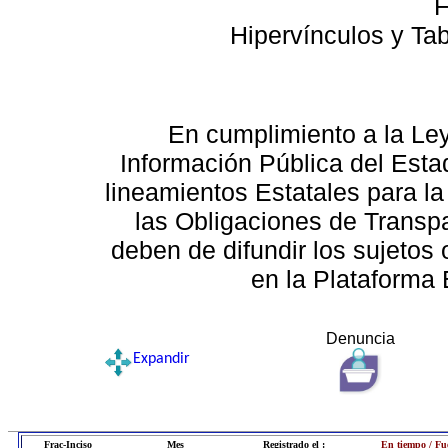
F
Hipervínculos y Ta
En cumplimiento a la Le
Información Pública del Esta
lineamientos Estatales para la
las Obligaciones de Transp
deben de difundir los sujetos 
en la Plataforma 
Denuncia
Expandir
Frac-Inciso
Mes
Registrado el :
En tiempo / Fu