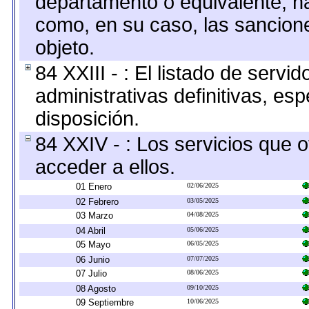
departamento o equivalente, hast
como, en su caso, las sancion
objeto.
84 XXIII - : El listado de serv
administrativas definitivas, es
disposición.
84 XXIV - : Los servicios que 
acceder a ellos.
01 Enero
02/06/2025
02 Febrero
03/05/2025
03 Marzo
04/08/2025
04 Abril
05/06/2025
05 Mayo
06/05/2025
06 Junio
07/07/2025
07 Julio
08/06/2025
08 Agosto
09/10/2025
09 Septiembre
10/06/2025