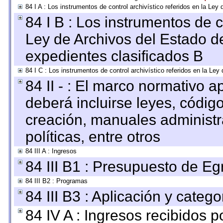
84 I A : Los instrumentos de control archivístico referidos en la L
84 I B : Los instrumentos de co
Ley de Archivos del Estado de
expedientes clasificados B
84 I C : Los instrumentos de control archivístico referidos en la Le
84 II - : El marco normativo a
deberá incluirse leyes, códig
creación, manuales administrat
políticas, entre otros
84 III A : Ingresos
84 III B1 : Presupuesto de E
84 III B2 : Programas
84 III B3 : Aplicación y categ
84 IV A : Ingresos recibidos p