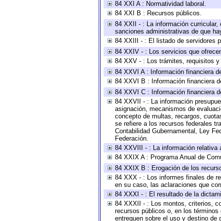
84 XXI A : Normatividad laboral.
84 XXI B : Recursos públicos.
84 XXII - : La información curricular,
sanciones administrativas de que hay
84 XXIII - : El listado de servidores
84 XXIV - : Los servicios que ofrecen
84 XXV - : Los trámites, requisitos 
84 XXVI A : Información financiera d
84 XXVI B : Información financiera d
84 XXVI C : Información financiera d
84 XXVII - : La información presupue
asignación, mecanismos de evaluación
concepto de multas, recargos, cuotas
se refiere a los recursos federales t
Contabilidad Gubernamental, Ley Fed
Federación.
84 XXVIII - : La información relativa
84 XXIX A : Programa Anual de Comun
84 XXIX B : Erogación de los recursos
84 XXX - : Los informes finales de re
en su caso, las aclaraciones que co
84 XXXI - : El resultado de la dictam
84 XXXII - : Los montos, criterios, c
recursos públicos o, en los términos
entreguen sobre el uso y destino de 