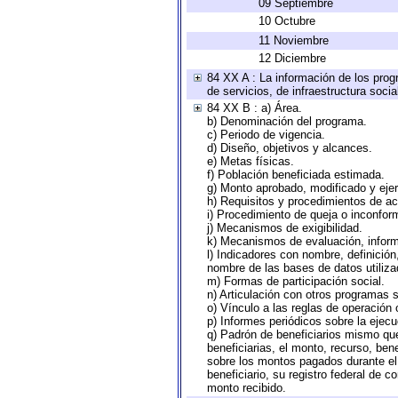
09 Septiembre
10 Octubre
11 Noviembre
12 Diciembre
84 XX A : La información de los prog
de servicios, de infraestructura socia
84 XX B : a) Área.
b) Denominación del programa.
c) Periodo de vigencia.
d) Diseño, objetivos y alcances.
e) Metas físicas.
f) Población beneficiada estimada.
g) Monto aprobado, modificado y eje
h) Requisitos y procedimientos de a
i) Procedimiento de queja o inconfor
j) Mecanismos de exigibilidad.
k) Mecanismos de evaluación, infor
l) Indicadores con nombre, definició
nombre de las bases de datos utiliza
m) Formas de participación social.
n) Articulación con otros programas s
o) Vínculo a las reglas de operación
p) Informes periódicos sobre la ejecu
q) Padrón de beneficiarios mismo qu
beneficiarias, el monto, recurso, ben
sobre los montos pagados durante el 
beneficiario, su registro federal de
monto recibido.