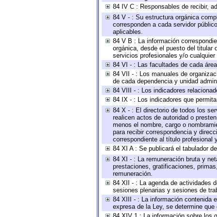
84 IV C : Responsables de recibir, ad
84 V - : Su estructura orgánica compl
corresponden a cada servidor público
aplicables.
84 V B : La información correspondien
orgánica, desde el puesto del titular
servicios profesionales y/o cualquier 
84 VI - : Las facultades de cada área
84 VII - : Los manuales de organizac
de cada dependencia y unidad adminis
84 VIII - : Los indicadores relacion
84 IX - : Los indicadores que permita
84 X - : El directorio de todos los s
realicen actos de autoridad o presten
menos el nombre, cargo o nombramient
para recibir correspondencia y direcc
correspondiente al título profesional
84 XI A : Se publicará el tabulador d
84 XI - : La remuneración bruta y ne
prestaciones, gratificaciones, prima
remuneración.
84 XII - : La agenda de actividades d
sesiones plenarias y sesiones de tra
84 XIII - : La información contenida
expresa de la Ley, se determine que 
84 XIV 1 : La información sobre los