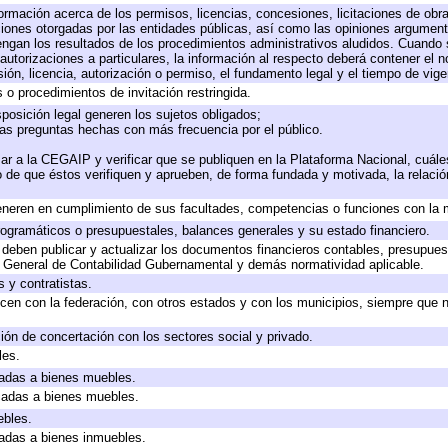
formación acerca de los permisos, licencias, concesiones, licitaciones de obr
ciones otorgadas por las entidades públicas, así como las opiniones argumento
gan los resultados de los procedimientos administrativos aludidos. Cuando s
utorizaciones a particulares, la información al respecto deberá contener el nom
ión, licencia, autorización o permiso, el fundamento legal y el tiempo de vige
 o procedimientos de invitación restringida.
posición legal generen los sujetos obligados;
las preguntas hechas con más frecuencia por el público.
ar a la CEGAIP y verificar que se publiquen en la Plataforma Nacional, cuále
to de que éstos verifiquen y aprueben, de forma fundada y motivada, la relaci
eneren en cumplimiento de sus facultades, competencias o funciones con la 
ogramáticos o presupuestales, balances generales y su estado financiero.
deben publicar y actualizar los documentos financieros contables, presupues
y General de Contabilidad Gubernamental y demás normatividad aplicable.
 y contratistas.
cen con la federación, con otros estados y con los municipios, siempre que 
ión de concertación con los sectores social y privado.
les.
icadas a bienes muebles.
icadas a bienes muebles.
ebles.
icadas a bienes inmuebles.