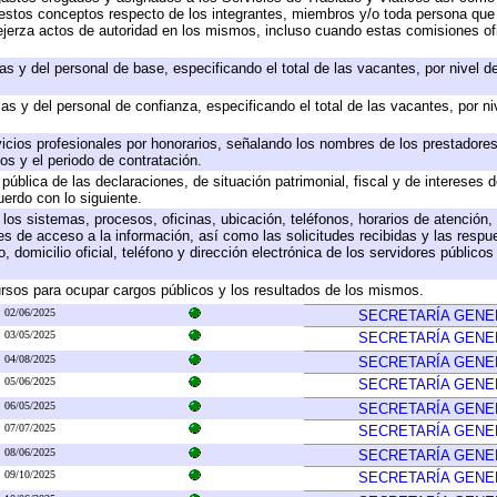
 a estos conceptos respecto de los integrantes, miembros y/o toda persona q
ejerza actos de autoridad en los mismos, incluso cuando estas comisiones ofi
as y del personal de base, especificando el total de las vacantes, por nivel 
as y del personal de confianza, especificando el total de las vacantes, por n
icios profesionales por honorarios, señalando los nombres de los prestadores 
os y el periodo de contratación.
 pública de las declaraciones, de situación patrimonial, fiscal y de intereses d
uerdo con lo siguiente.
 los sistemas, procesos, oficinas, ubicación, teléfonos, horarios de atención,
es de acceso a la información, así como las solicitudes recibidas y las respu
 domicilio oficial, teléfono y dirección electrónica de los servidores público
rsos para ocupar cargos públicos y los resultados de los mismos.
02/06/2025
SECRETARÍA GENE
03/05/2025
SECRETARÍA GENE
04/08/2025
SECRETARÍA GENE
05/06/2025
SECRETARÍA GENE
06/05/2025
SECRETARÍA GENE
07/07/2025
SECRETARÍA GENE
08/06/2025
SECRETARÍA GENE
09/10/2025
SECRETARÍA GENE