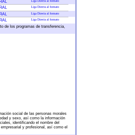
RAL
Liga Directa al formato
RAL
Liga Directa al formato
RAL
Liga Directa al formato
RAL
Liga Directa al formato
to de los programas de transferencia,
nación social de las personas morales
, edad y sexo, así como la información
ales, identificando el nombre del
 empresarial y profesional, así como el