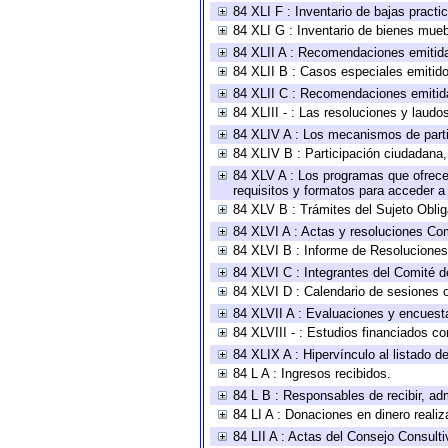
84 XLI F : Inventario de bajas pract
84 XLI G : Inventario de bienes mue
84 XLII A : Recomendaciones emitid
84 XLII B : Casos especiales emitid
84 XLII C : Recomendaciones emitid
84 XLIII - : Las resoluciones y laud
84 XLIV A : Los mecanismos de parti
84 XLIV B : Participación ciudadana
84 XLV A : Los programas que ofrecen
requisitos y formatos para acceder 
84 XLV B : Trámites del Sujeto Obli
84 XLVI A : Actas y resoluciones Co
84 XLVI B : Informe de Resoluciones
84 XLVI C : Integrantes del Comité d
84 XLVI D : Calendario de sesiones o
84 XLVII A : Evaluaciones y encuest
84 XLVIII - : Estudios financiados co
84 XLIX A : Hipervínculo al listado d
84 L A : Ingresos recibidos.
84 L B : Responsables de recibir, adm
84 LI A : Donaciones en dinero realiz
84 LII A : Actas del Consejo Consulti