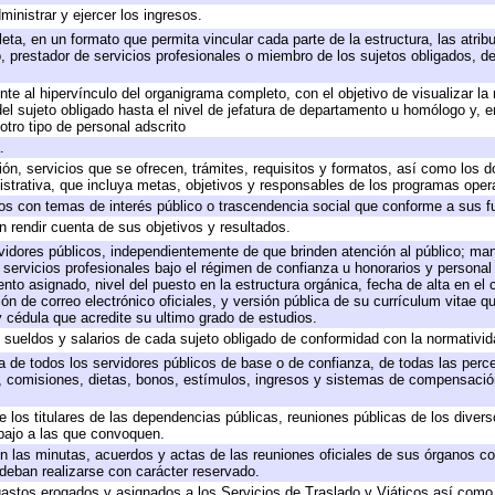
ministrar y ejercer los ingresos.
eta, en un formato que permita vincular cada parte de la estructura, las atri
, prestador de servicios profesionales o miembro de los sujetos obligados, d
te al hipervínculo del organigrama completo, con el objetivo de visualizar la 
 del sujeto obligado hasta el nivel de jefatura de departamento u homólogo y, 
otro tipo de personal adscrito
.
ión, servicios que se ofrecen, trámites, requisitos y formatos, así como los
trativa, que incluya metas, objetivos y responsables de los programas operat
ados con temas de interés público o trascendencia social que conforme a sus f
n rendir cuenta de sus objetivos y resultados.
ervidores públicos, independientemente de que brinden atención al público; ma
 servicios profesionales bajo el régimen de confianza u honorarios y personal d
o asignado, nivel del puesto en la estructura orgánica, fecha de alta en el c
ión de correo electrónico oficiales, y versión pública de su currículum vitae q
 y cédula que acredite su ultimo grado de estudios.
e sueldos y salarios de cada sujeto obligado de conformidad con la normativid
ta de todos los servidores públicos de base o de confianza, de todas las perc
s, comisiones, dietas, bonos, estímulos, ingresos y sistemas de compensación
e los titulares de las dependencias públicas, reuniones públicas de los diver
bajo a las que convoquen.
 en las minutas, acuerdos y actas de las reuniones oficiales de sus órganos co
deban realizarse con carácter reservado.
 gastos erogados y asignados a los Servicios de Traslado y Viáticos así com