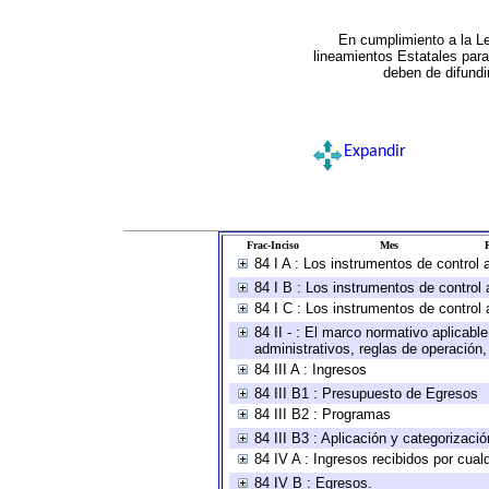
En cumplimiento a la L
lineamientos Estatales par
deben de difundi
Expandir
Frac-Inciso
Mes
R
84 I A : Los instrumentos de control
84 I B : Los instrumentos de control 
84 I C : Los instrumentos de control 
84 II - : El marco normativo aplicabl
administrativos, reglas de operación, c
84 III A : Ingresos
84 III B1 : Presupuesto de Egresos
84 III B2 : Programas
84 III B3 : Aplicación y categorizaci
84 IV A : Ingresos recibidos por cual
84 IV B : Egresos.