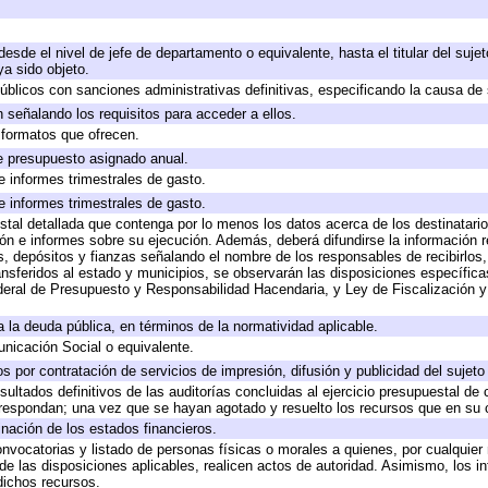
 desde el nivel de jefe de departamento o equivalente, hasta el titular del suj
a sido objeto.
 públicos con sanciones administrativas definitivas, especificando la causa de 
 señalando los requisitos para acceder a ellos.
y formatos que ofrecen.
e presupuesto asignado anual.
e informes trimestrales de gasto.
e informes trimestrales de gasto.
stal detallada que contenga por lo menos los datos acerca de los destinatario
 e informes sobre su ejecución. Además, deberá difundirse la información re
, depósitos y fianzas señalando el nombre de los responsables de recibirlos, 
ransferidos al estado y municipios, se observarán las disposiciones específic
eral de Presupuesto y Responsabilidad Hacendaria, y Ley de Fiscalización y
 a la deuda pública, en términos de la normatividad aplicable.
icación Social o equivalente.
 por contratación de servicios de impresión, difusión y publicidad del sujeto
sultados definitivos de las auditorías concluidas al ejercicio presupuestal de 
rrespondan; una vez que se hayan agotado y resuelto los recursos que en su
inación de los estados financieros.
onvocatorias y listado de personas físicas o morales a quienes, por cualquier
 de las disposiciones aplicables, realicen actos de autoridad. Asimismo, los 
dichos recursos.