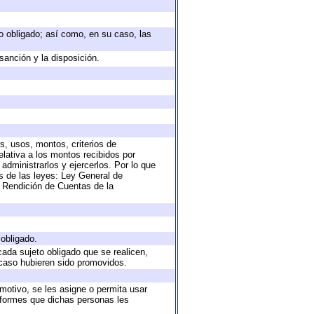
eto obligado; así como, en su caso, las
sanción y la disposición.
s, usos, montos, criterios de
lativa a los montos recibidos por
administrarlos y ejercerlos. Por lo que
as de las leyes: Ley General de
 Rendición de Cuentas de la
 obligado.
cada sujeto obligado que se realicen,
 caso hubieren sido promovidos.
 motivo, se les asigne o permita usar
informes que dichas personas les