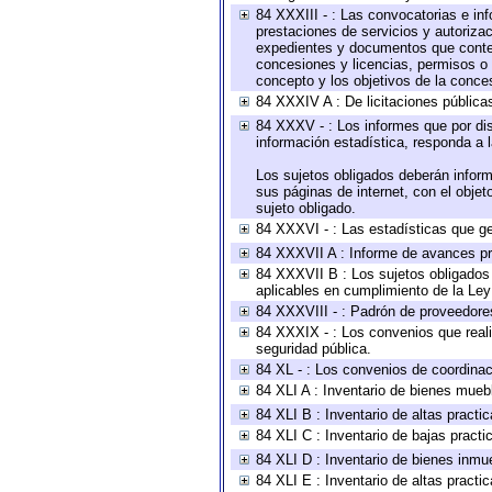
84 XXXIII - : Las convocatorias e in
prestaciones de servicios y autoriza
expedientes y documentos que conten
concesiones y licencias, permisos o a
concepto y los objetivos de la conces
84 XXXIV A : De licitaciones públicas
84 XXXV - : Los informes que por dis
información estadística, responda a 
Los sujetos obligados deberán inform
sus páginas de internet, con el obje
sujeto obligado.
84 XXXVI - : Las estadísticas que g
84 XXXVII A : Informe de avances pr
84 XXXVII B : Los sujetos obligados 
aplicables en cumplimiento de la Le
84 XXXVIII - : Padrón de proveedores
84 XXXIX - : Los convenios que reali
seguridad pública.
84 XL - : Los convenios de coordinac
84 XLI A : Inventario de bienes mueb
84 XLI B : Inventario de altas pract
84 XLI C : Inventario de bajas pract
84 XLI D : Inventario de bienes inmu
84 XLI E : Inventario de altas pract