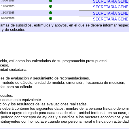
10/06/2025
SECRETARÍA GENE
11/06/2025
SECRETARÍA GENE
12/05/2025
SECRETARÍA GENE
01/08/2026
SECRETARÍA GENE
ramas de subsidios, estímulos y apoyos, en el que se deberá informar respec
l y de subsidio.
rcido, así como los calendarios de su programación presupuestal.
cceso.
midad ciudadana.
mes de evaluación y seguimiento de recomendaciones.
n, método de cálculo, unidad de medida, dimensión, frecuencia de medición,
das para su cálculo.
ociales.
 o documento equivalente.
ción y los resultados de las evaluaciones realizadas.
e deberá contener los siguientes datos: nombre de la persona física o denomi
eficio o apoyo otorgado para cada una de ellas, unidad territorial, en su caso
período por concepto de ayudas y subsidios a los sectores económicos y soci
 contribuyentes con homoclave cuando sea persona moral o física con actividad