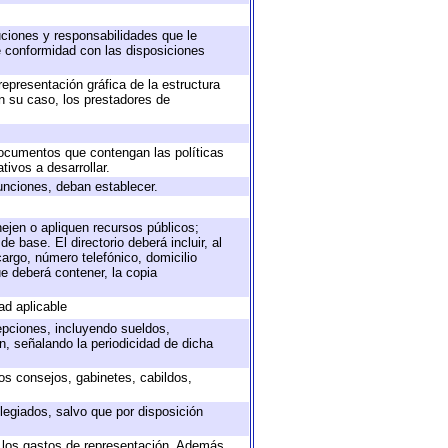
buciones y responsabilidades que le
e conformidad con las disposiciones
representación gráfica de la estructura
en su caso, los prestadores de
 documentos que contengan las políticas
ivos a desarrollar.
unciones, deban establecer.
nejen o apliquen recursos públicos;
e base. El directorio deberá incluir, al
argo, número telefónico, domicilio
ue deberá contener, la copia
ad aplicable
epciones, incluyendo sueldos,
, señalando la periodicidad de dicha
sos consejos, gabinetes, cabildos,
legiados, salvo que por disposición
o los gastos de representación. Además