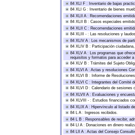
84 XLI F : Inventario de bajas pract
84 XLI G : Inventario de bienes mue
84 XLII A : Recomendaciones emitid
84 XLII B : Casos especiales emitid
84 XLII C : Recomendaciones emitid
84 XLIII - : Las resoluciones y laud
84 XLIV A : Los mecanismos de parti
84 XLIV B : Participación ciudadana
84 XLV A : Los programas que ofrecen
requisitos y formatos para acceder 
84 XLV B : Trámites del Sujeto Obli
84 XLVI A : Actas y resoluciones Co
84 XLVI B : Informe de Resoluciones
84 XLVI C : Integrantes del Comité d
84 XLVI D : Calendario de sesiones o
84 XLVII A : Evaluaciones y encuest
84 XLVIII - : Estudios financiados co
84 XLIX A : Hipervínculo al listado d
84 L A : Ingresos recibidos.
84 L B : Responsables de recibir, adm
84 LI A : Donaciones en dinero realiz
84 LII A : Actas del Consejo Consulti