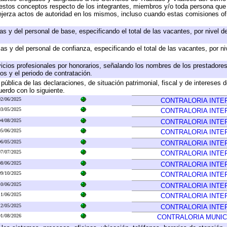
 a estos conceptos respecto de los integrantes, miembros y/o toda persona q
ejerza actos de autoridad en los mismos, incluso cuando estas comisiones ofi
as y del personal de base, especificando el total de las vacantes, por nivel 
as y del personal de confianza, especificando el total de las vacantes, por n
icios profesionales por honorarios, señalando los nombres de los prestadores 
os y el periodo de contratación.
 pública de las declaraciones, de situación patrimonial, fiscal y de intereses d
uerdo con lo siguiente.
02/06/2025
CONTRALORIA INTE
03/05/2025
CONTRALORIA INTE
04/08/2025
CONTRALORIA INTE
05/06/2025
CONTRALORIA INTE
06/05/2025
CONTRALORIA INTE
07/07/2025
CONTRALORIA INTE
08/06/2025
CONTRALORIA INTE
09/10/2025
CONTRALORIA INTE
10/06/2025
CONTRALORIA INTE
11/06/2025
CONTRALORIA INTE
12/05/2025
CONTRALORIA INTE
01/08/2026
CONTRALORIA MUNIC