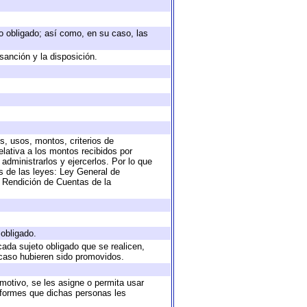
eto obligado; así como, en su caso, las
sanción y la disposición.
s, usos, montos, criterios de
lativa a los montos recibidos por
administrarlos y ejercerlos. Por lo que
as de las leyes: Ley General de
 Rendición de Cuentas de la
 obligado.
cada sujeto obligado que se realicen,
 caso hubieren sido promovidos.
 motivo, se les asigne o permita usar
informes que dichas personas les