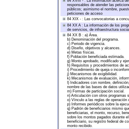
84 XVIII - : La información acerca de
responsables de atender las peticion
públicos; asimismo el nombre, puesto,
peticiones de acceso
84 XIX - : Las convocatorias a concu
84 XX A : La información de los prog
de servicios, de infraestructura socia
84 XX B : a) Área.
b) Denominación del programa.
c) Periodo de vigencia.
d) Diseño, objetivos y alcances.
e) Metas físicas.
f) Población beneficiada estimada.
g) Monto aprobado, modificado y eje
h) Requisitos y procedimientos de a
i) Procedimiento de queja o inconfor
j) Mecanismos de exigibilidad.
k) Mecanismos de evaluación, infor
l) Indicadores con nombre, definició
nombre de las bases de datos utiliza
m) Formas de participación social.
n) Articulación con otros programas s
o) Vínculo a las reglas de operación
p) Informes periódicos sobre la ejecu
q) Padrón de beneficiarios mismo qu
beneficiarias, el monto, recurso, ben
sobre los montos pagados durante el 
beneficiario, su registro federal de
monto recibido.