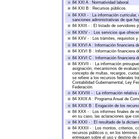
84 XXI A : Normatividad laboral.
84 XXI B : Recursos públicos.
84 XXII - : La información curricular,
sanciones administrativas de que hay
84 XXIII - : El listado de servidores
84 XXIV - : Los servicios que ofrecen
84 XXV - : Los trámites, requisitos 
84 XXVI A : Información financiera d
84 XXVI B : Información financiera d
84 XXVI C : Información financiera d
84 XXVII - : La información presupue
asignación, mecanismos de evaluación
concepto de multas, recargos, cuotas
se refiere a los recursos federales t
Contabilidad Gubernamental, Ley Fed
Federación.
84 XXVIII - : La información relativa
84 XXIX A : Programa Anual de Comun
84 XXIX B : Erogación de los recursos
84 XXX - : Los informes finales de re
en su caso, las aclaraciones que co
84 XXXI - : El resultado de la dictam
84 XXXII - : Los montos, criterios, c
recursos públicos o, en los términos
entreguen sobre el uso y destino de 