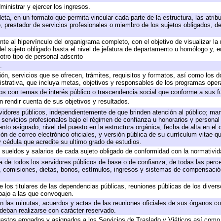
ministrar y ejercer los ingresos.
eta, en un formato que permita vincular cada parte de la estructura, las atri
, prestador de servicios profesionales o miembro de los sujetos obligados, d
te al hipervínculo del organigrama completo, con el objetivo de visualizar la 
 del sujeto obligado hasta el nivel de jefatura de departamento u homólogo y, 
otro tipo de personal adscrito
.
ión, servicios que se ofrecen, trámites, requisitos y formatos, así como los
trativa, que incluya metas, objetivos y responsables de los programas operat
ados con temas de interés público o trascendencia social que conforme a sus f
n rendir cuenta de sus objetivos y resultados.
ervidores públicos, independientemente de que brinden atención al público; ma
 servicios profesionales bajo el régimen de confianza u honorarios y personal d
o asignado, nivel del puesto en la estructura orgánica, fecha de alta en el c
ión de correo electrónico oficiales, y versión pública de su currículum vitae q
 y cédula que acredite su ultimo grado de estudios.
e sueldos y salarios de cada sujeto obligado de conformidad con la normativid
ta de todos los servidores públicos de base o de confianza, de todas las perc
s, comisiones, dietas, bonos, estímulos, ingresos y sistemas de compensación
e los titulares de las dependencias públicas, reuniones públicas de los diver
bajo a las que convoquen.
 en las minutas, acuerdos y actas de las reuniones oficiales de sus órganos co
deban realizarse con carácter reservado.
 gastos erogados y asignados a los Servicios de Traslado y Viáticos así com