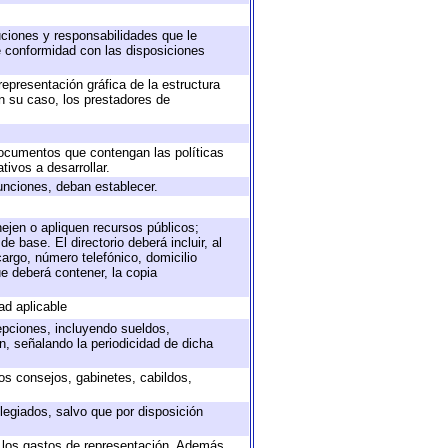
buciones y responsabilidades que le
e conformidad con las disposiciones
representación gráfica de la estructura
en su caso, los prestadores de
 documentos que contengan las políticas
ivos a desarrollar.
unciones, deban establecer.
nejen o apliquen recursos públicos;
e base. El directorio deberá incluir, al
argo, número telefónico, domicilio
ue deberá contener, la copia
ad aplicable
epciones, incluyendo sueldos,
, señalando la periodicidad de dicha
sos consejos, gabinetes, cabildos,
legiados, salvo que por disposición
o los gastos de representación. Además