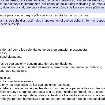
 los sistemas, procesos, oficinas, ubicación, teléfonos, horarios de atención,
es de acceso a la información, así como las solicitudes recibidas y las respu
 domicilio oficial, teléfono y dirección electrónica de los servidores público
rsos para ocupar cargos públicos y los resultados de los mismos.
ramas de subsidios, estímulos y apoyos, en el que se deberá informar respec
l y de subsidio.
rcido, así como los calendarios de su programación presupuestal.
cceso.
midad ciudadana.
mes de evaluación y seguimiento de recomendaciones.
n, método de cálculo, unidad de medida, dimensión, frecuencia de medición,
das para su cálculo.
ociales.
 o documento equivalente.
ción y los resultados de las evaluaciones realizadas.
e deberá contener los siguientes datos: nombre de la persona física o denomi
eficio o apoyo otorgado para cada una de ellas, unidad territorial, en su caso
período por concepto de ayudas y subsidios a los sectores económicos y soci
 contribuyentes con homoclave cuando sea persona moral o física con actividad