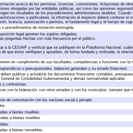
formación acerca de los permisos, licencias, concesiones, licitaciones de obr
ciones otorgadas por las entidades públicas, así como las opiniones argumento
gan los resultados de los procedimientos administrativos aludidos. Cuando s
utorizaciones a particulares, la información al respecto deberá contener el nom
ión, licencia, autorización o permiso, el fundamento legal y el tiempo de vige
 o procedimientos de invitación restringida.
posición legal generen los sujetos obligados;
las preguntas hechas con más frecuencia por el público.
ar a la CEGAIP y verificar que se publiquen en la Plataforma Nacional, cuále
to de que éstos verifiquen y aprueben, de forma fundada y motivada, la relaci
eneren en cumplimiento de sus facultades, competencias o funciones con la 
ogramáticos o presupuestales, balances generales y su estado financiero.
deben publicar y actualizar los documentos financieros contables, presupues
y General de Contabilidad Gubernamental y demás normatividad aplicable.
 y contratistas.
cen con la federación, con otros estados y con los municipios, siempre que 
ión de concertación con los sectores social y privado.
les.
icadas a bienes muebles.
icadas a bienes muebles.
ebles.
icadas a bienes inmuebles.