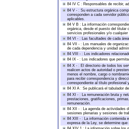
84 IV C : Responsables de recibir, ad
84 V - : Su estructura orgánica compl
corresponden a cada servidor público
aplicables.
84 V B : La información correspondien
orgánica, desde el puesto del titular
servicios profesionales y/o cualquier 
84 VI - : Las facultades de cada área
84 VII - : Los manuales de organizac
de cada dependencia y unidad adminis
84 VIII - : Los indicadores relacion
84 IX - : Los indicadores que permita
84 X - : El directorio de todos los s
realicen actos de autoridad o presten
menos el nombre, cargo o nombramient
para recibir correspondencia y direcc
correspondiente al título profesional
84 XI A : Se publicará el tabulador d
84 XI - : La remuneración bruta y ne
prestaciones, gratificaciones, prima
remuneración.
84 XII - : La agenda de actividades d
sesiones plenarias y sesiones de tra
84 XIII - : La información contenida
expresa de la Ley, se determine que 
84 XIV 1 : La información sobre los