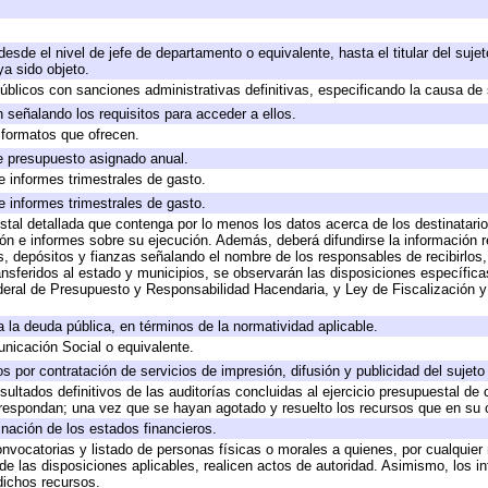
 desde el nivel de jefe de departamento o equivalente, hasta el titular del suj
a sido objeto.
 públicos con sanciones administrativas definitivas, especificando la causa de 
 señalando los requisitos para acceder a ellos.
y formatos que ofrecen.
e presupuesto asignado anual.
e informes trimestrales de gasto.
e informes trimestrales de gasto.
stal detallada que contenga por lo menos los datos acerca de los destinatario
 e informes sobre su ejecución. Además, deberá difundirse la información re
, depósitos y fianzas señalando el nombre de los responsables de recibirlos, 
ransferidos al estado y municipios, se observarán las disposiciones específic
eral de Presupuesto y Responsabilidad Hacendaria, y Ley de Fiscalización y
 a la deuda pública, en términos de la normatividad aplicable.
icación Social o equivalente.
 por contratación de servicios de impresión, difusión y publicidad del sujeto
sultados definitivos de las auditorías concluidas al ejercicio presupuestal de 
rrespondan; una vez que se hayan agotado y resuelto los recursos que en su
inación de los estados financieros.
onvocatorias y listado de personas físicas o morales a quienes, por cualquier
 de las disposiciones aplicables, realicen actos de autoridad. Asimismo, los 
dichos recursos.