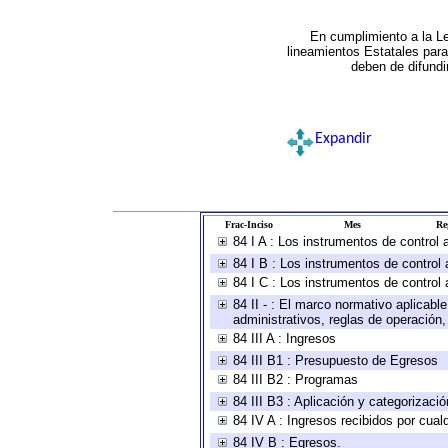
En cumplimiento a la L
lineamientos Estatales par
deben de difundi
Expandir
Frac-Inciso
Mes
Re
84 I A : Los instrumentos de control
84 I B : Los instrumentos de control 
84 I C : Los instrumentos de control 
84 II - : El marco normativo aplicabl
administrativos, reglas de operación, c
84 III A : Ingresos
84 III B1 : Presupuesto de Egresos
84 III B2 : Programas
84 III B3 : Aplicación y categorizaci
84 IV A : Ingresos recibidos por cual
84 IV B : Egresos.