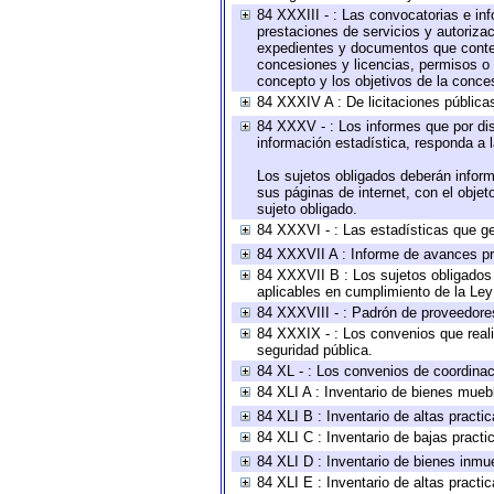
84 XXXIII - : Las convocatorias e in
prestaciones de servicios y autoriza
expedientes y documentos que conten
concesiones y licencias, permisos o a
concepto y los objetivos de la conces
84 XXXIV A : De licitaciones públicas
84 XXXV - : Los informes que por dis
información estadística, responda a 
Los sujetos obligados deberán inform
sus páginas de internet, con el obje
sujeto obligado.
84 XXXVI - : Las estadísticas que g
84 XXXVII A : Informe de avances pr
84 XXXVII B : Los sujetos obligados 
aplicables en cumplimiento de la Le
84 XXXVIII - : Padrón de proveedores
84 XXXIX - : Los convenios que reali
seguridad pública.
84 XL - : Los convenios de coordinac
84 XLI A : Inventario de bienes mueb
84 XLI B : Inventario de altas pract
84 XLI C : Inventario de bajas pract
84 XLI D : Inventario de bienes inmu
84 XLI E : Inventario de altas pract