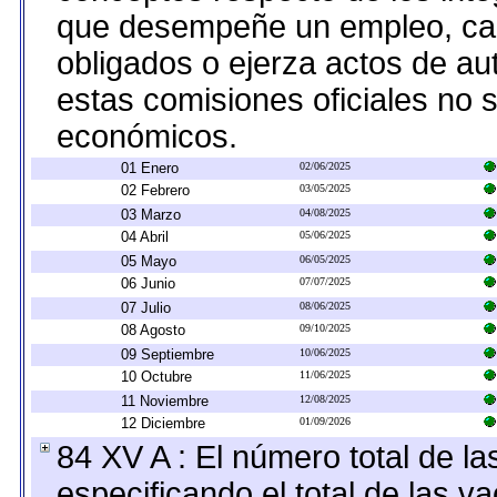
que desempeñe un empleo, car
obligados o ejerza actos de au
estas comisiones oficiales no 
económicos.
01 Enero
02/06/2025
02 Febrero
03/05/2025
03 Marzo
04/08/2025
04 Abril
05/06/2025
05 Mayo
06/05/2025
06 Junio
07/07/2025
07 Julio
08/06/2025
08 Agosto
09/10/2025
09 Septiembre
10/06/2025
10 Octubre
11/06/2025
11 Noviembre
12/08/2025
12 Diciembre
01/09/2026
84 XV A : El número total de la
especificando el total de las v