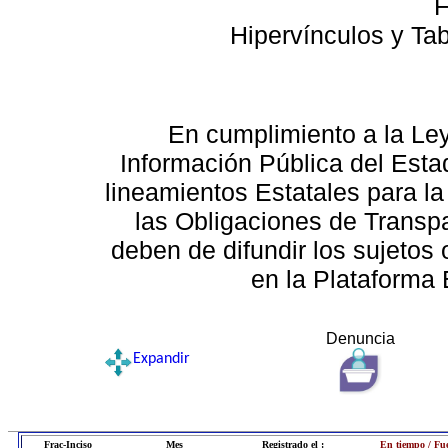
F
Hipervínculos y Ta
En cumplimiento a la Le
Información Pública del Esta
lineamientos Estatales para la
las Obligaciones de Transp
deben de difundir los sujetos 
en la Plataforma 
Denuncia
Expandir
Frac-Inciso
Mes
Registrado el :
En tiempo / Fu