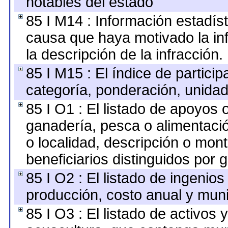
notables del estado
85 I M14 : Información estadíst
causa que haya motivado la infr
la descripción de la infracción.
85 I M15 : El índice de partici
categoría, ponderación, unida
85 I O1 : El listado de apoyos 
ganadería, pesca o alimentaci
o localidad, descripción o mon
beneficiarios distinguidos por 
85 I O2 : El listado de ingeni
producción, costo anual y muni
85 I O3 : El listado de activo