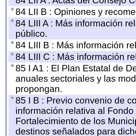
84 LII A : Actas del Consejo C
84 LII B : Opiniones y recom
84 LIII A : Más información r
público.
84 LIII B : Más información r
84 LIII C : Más información r
85 I A1 : El Plan Estatal de D
anuales sectoriales y las mo
propongan.
85 I B : Previo convenio de co
información relativa al Fondo
Fortalecimiento de los Munici
destinos señalados para dic