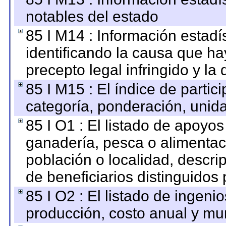
notables del estado
85 I M14 : Información estadís
identificando la causa que hay
precepto legal infringido y la 
85 I M15 : El índice de parti
categoría, ponderación, unid
85 I O1 : El listado de apoyo
ganadería, pesca o alimentac
población o localidad, descri
de beneficiarios distinguidos
85 I O2 : El listado de ingen
producción, costo anual y mun