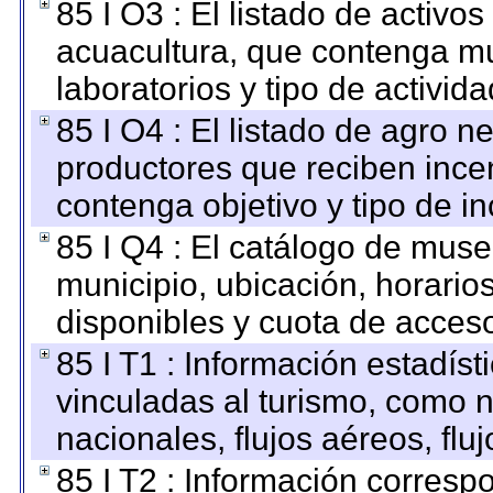
85 I O3 : El listado de activ
acuacultura, que contenga mu
laboratorios y tipo de activida
85 I O4 : El listado de agro 
productores que reciben ince
contenga objetivo y tipo de in
85 I Q4 : El catálogo de mus
municipio, ubicación, horarios
disponibles y cuota de acces
85 I T1 : Información estadís
vinculadas al turismo, como n
nacionales, flujos aéreos, fluj
85 I T2 : Información correspo