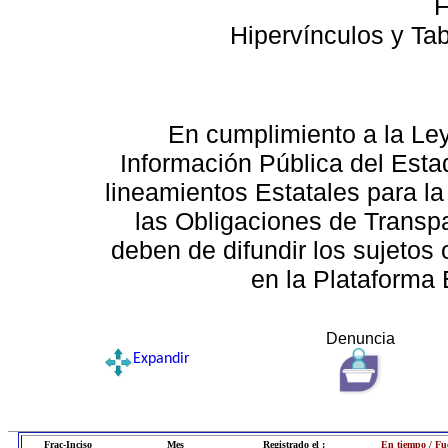
F
Hipervínculos y Ta
En cumplimiento a la Le
Información Pública del Esta
lineamientos Estatales para la
las Obligaciones de Transp
deben de difundir los sujetos 
en la Plataforma 
Denuncia
Expandir
Frac-Inciso
Mes
Registrado el :
En tiempo / Fu