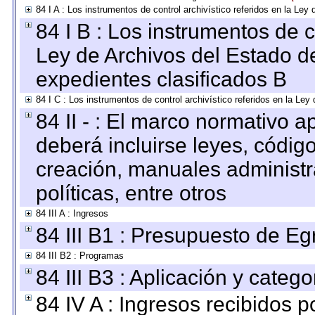
84 I A : Los instrumentos de control archivístico referidos en la L
84 I B : Los instrumentos de co
Ley de Archivos del Estado de
expedientes clasificados B
84 I C : Los instrumentos de control archivístico referidos en la Le
84 II - : El marco normativo a
deberá incluirse leyes, códig
creación, manuales administrat
políticas, entre otros
84 III A : Ingresos
84 III B1 : Presupuesto de E
84 III B2 : Programas
84 III B3 : Aplicación y categ
84 IV A : Ingresos recibidos p