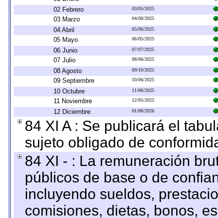
02 Febrero
03/05/2025
03 Marzo
04/08/2025
04 Abril
05/06/2025
05 Mayo
06/05/2025
06 Junio
07/07/2025
07 Julio
08/06/2025
08 Agosto
09/10/2025
09 Septiembre
10/06/2025
10 Octubre
11/06/2025
11 Noviembre
12/05/2025
12 Diciembre
01/08/2026
84 XI A : Se publicará el tab
sujeto obligado de conformid
84 XI - : La remuneración bru
públicos de base o de confia
incluyendo sueldos, prestacio
comisiones, dietas, bonos, es