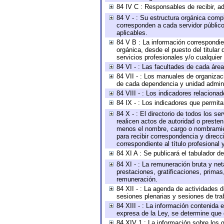
84 IV C : Responsables de recibir, ad
84 V - : Su estructura orgánica compl
corresponden a cada servidor público
aplicables.
84 V B : La información correspondien
orgánica, desde el puesto del titular
servicios profesionales y/o cualquier 
84 VI - : Las facultades de cada área
84 VII - : Los manuales de organizac
de cada dependencia y unidad adminis
84 VIII - : Los indicadores relacion
84 IX - : Los indicadores que permita
84 X - : El directorio de todos los s
realicen actos de autoridad o presten
menos el nombre, cargo o nombramient
para recibir correspondencia y direcc
correspondiente al título profesional
84 XI A : Se publicará el tabulador d
84 XI - : La remuneración bruta y ne
prestaciones, gratificaciones, prima
remuneración.
84 XII - : La agenda de actividades d
sesiones plenarias y sesiones de tra
84 XIII - : La información contenida
expresa de la Ley, se determine que 
84 XIV 1 : La información sobre los