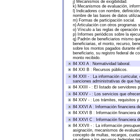
j) Mecanismos de exigibilidad.
k) Mecanismos de evaluación, infor
l) Indicadores con nombre, definició
nombre de las bases de datos utiliza
m) Formas de participación social.
n) Articulación con otros programas s
o) Vínculo a las reglas de operación
p) Informes periódicos sobre la ejecu
q) Padrón de beneficiarios mismo qu
beneficiarias, el monto, recurso, ben
sobre los montos pagados durante el 
beneficiario, su registro federal de
monto recibido.
84 XXI A : Normatividad laboral.
84 XXI B : Recursos públicos.
84 XXII - : La información curricular,
sanciones administrativas de que hay
84 XXIII - : El listado de servidores
84 XXIV - : Los servicios que ofrecen
84 XXV - : Los trámites, requisitos 
84 XXVI A : Información financiera d
84 XXVI B : Información financiera d
84 XXVI C : Información financiera d
84 XXVII - : La información presupue
asignación, mecanismos de evaluación
concepto de multas, recargos, cuotas
se refiere a los recursos federales t