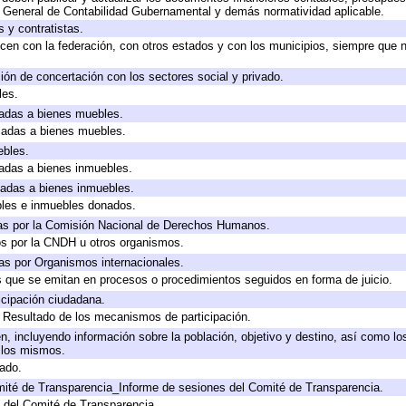
y General de Contabilidad Gubernamental y demás normatividad aplicable.
 y contratistas.
cen con la federación, con otros estados y con los municipios, siempre que 
ión de concertación con los sectores social y privado.
les.
icadas a bienes muebles.
icadas a bienes muebles.
ebles.
icadas a bienes inmuebles.
icadas a bienes inmuebles.
bles e inmuebles donados.
as por la Comisión Nacional de Derechos Humanos.
os por la CNDH u otros organismos.
as por Organismos internacionales.
os que se emitan en procesos o procedimientos seguidos en forma de juicio.
cipación ciudadana.
, Resultado de los mecanismos de participación.
, incluyendo información sobre la población, objetivo y destino, así como lo
a los mismos.
gado.
mité de Transparencia_Informe de sesiones del Comité de Transparencia.
 del Comité de Transparencia.