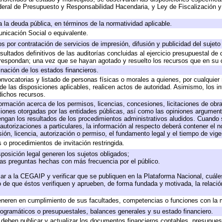
eral de Presupuesto y Responsabilidad Hacendaria, y Ley de Fiscalización y
 a la deuda pública, en términos de la normatividad aplicable.
icación Social o equivalente.
 por contratación de servicios de impresión, difusión y publicidad del sujeto
sultados definitivos de las auditorías concluidas al ejercicio presupuestal de 
rrespondan; una vez que se hayan agotado y resuelto los recursos que en su
inación de los estados financieros.
onvocatorias y listado de personas físicas o morales a quienes, por cualquier
 de las disposiciones aplicables, realicen actos de autoridad. Asimismo, los 
dichos recursos.
formación acerca de los permisos, licencias, concesiones, licitaciones de obr
ciones otorgadas por las entidades públicas, así como las opiniones argumento
gan los resultados de los procedimientos administrativos aludidos. Cuando s
utorizaciones a particulares, la información al respecto deberá contener el nom
ión, licencia, autorización o permiso, el fundamento legal y el tiempo de vige
 o procedimientos de invitación restringida.
posición legal generen los sujetos obligados;
las preguntas hechas con más frecuencia por el público.
ar a la CEGAIP y verificar que se publiquen en la Plataforma Nacional, cuále
to de que éstos verifiquen y aprueben, de forma fundada y motivada, la relaci
eneren en cumplimiento de sus facultades, competencias o funciones con la 
ogramáticos o presupuestales, balances generales y su estado financiero.
deben publicar y actualizar los documentos financieros contables, presupues