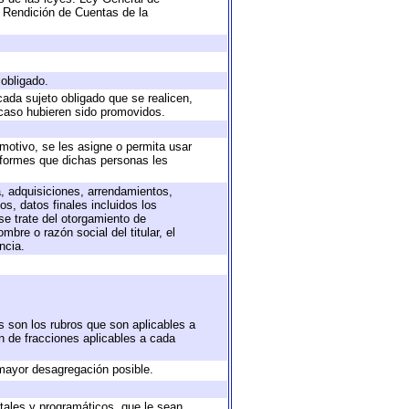
 Rendición de Cuentas de la
 obligado.
cada sujeto obligado que se realicen,
 caso hubieren sido promovidos.
 motivo, se les asigne o permita usar
informes que dichas personas les
a, adquisiciones, arrendamientos,
s, datos finales incluidos los
e trate del otorgamiento de
bre o razón social del titular, el
ncia.
s son los rubros que son aplicables a
ón de fracciones aplicables a cada
mayor desagregación posible.
tales y programáticos, que le sean