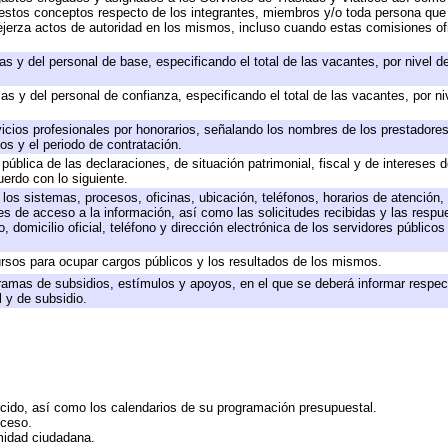
 a estos conceptos respecto de los integrantes, miembros y/o toda persona q
ejerza actos de autoridad en los mismos, incluso cuando estas comisiones ofi
as y del personal de base, especificando el total de las vacantes, por nivel 
as y del personal de confianza, especificando el total de las vacantes, por n
icios profesionales por honorarios, señalando los nombres de los prestadores 
os y el periodo de contratación.
 pública de las declaraciones, de situación patrimonial, fiscal y de intereses d
uerdo con lo siguiente.
 los sistemas, procesos, oficinas, ubicación, teléfonos, horarios de atención,
es de acceso a la información, así como las solicitudes recibidas y las respu
 domicilio oficial, teléfono y dirección electrónica de los servidores público
rsos para ocupar cargos públicos y los resultados de los mismos.
ramas de subsidios, estímulos y apoyos, en el que se deberá informar respec
l y de subsidio.
rcido, así como los calendarios de su programación presupuestal.
cceso.
midad ciudadana.