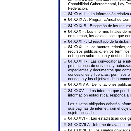
Contabilidad Gubernamental, Ley Fed
Federación.
84 XXVIII - : La información relativa
84 XXIX A : Programa Anual de Comun
84 XXIX B : Erogación de los recursos
84 XXX - : Los informes finales de re
en su caso, las aclaraciones que co
84 XXXI - : El resultado de la dictam
84 XXXII - : Los montos, criterios, c
recursos públicos o, en los términos
entreguen sobre el uso y destino de 
84 XXXIII - : Las convocatorias e in
prestaciones de servicios y autoriza
expedientes y documentos que conten
concesiones y licencias, permisos o a
concepto y los objetivos de la conces
84 XXXIV A : De licitaciones públicas
84 XXXV - : Los informes que por dis
información estadística, responda a 
Los sujetos obligados deberán inform
sus páginas de internet, con el obje
sujeto obligado.
84 XXXVI - : Las estadísticas que g
84 XXXVII A : Informe de avances pr
84 XXXVII B : Los sujetos obligados 