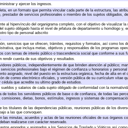
ministrar y ejercer los ingresos.
eta, en un formato que permita vincular cada parte de la estructura, las atri
, prestador de servicios profesionales o miembro de los sujetos obligados, d
te al hipervínculo del organigrama completo, con el objetivo de visualizar la 
 del sujeto obligado hasta el nivel de jefatura de departamento u homólogo y, 
otro tipo de personal adscrito
.
ión, servicios que se ofrecen, trámites, requisitos y formatos, así como los
trativa, que incluya metas, objetivos y responsables de los programas operat
ados con temas de interés público o trascendencia social que conforme a sus f
n rendir cuenta de sus objetivos y resultados.
ervidores públicos, independientemente de que brinden atención al público; ma
 servicios profesionales bajo el régimen de confianza u honorarios y personal d
o asignado, nivel del puesto en la estructura orgánica, fecha de alta en el c
ión de correo electrónico oficiales, y versión pública de su currículum vitae q
 y cédula que acredite su ultimo grado de estudios.
e sueldos y salarios de cada sujeto obligado de conformidad con la normativid
ta de todos los servidores públicos de base o de confianza, de todas las perc
s, comisiones, dietas, bonos, estímulos, ingresos y sistemas de compensación
e los titulares de las dependencias públicas, reuniones públicas de los diver
bajo a las que convoquen.
 en las minutas, acuerdos y actas de las reuniones oficiales de sus órganos co
deban realizarse con carácter reservado.
 gastos erogados y asignados a los Servicios de Traslado y Viáticos así com