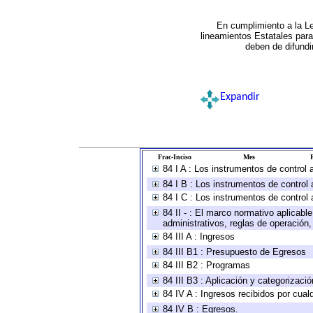
En cumplimiento a la L
lineamientos Estatales par
deben de difundi
Expandir
Frac-Inciso
Mes
R
84 I A : Los instrumentos de control
84 I B : Los instrumentos de control 
84 I C : Los instrumentos de control 
84 II - : El marco normativo aplicabl
administrativos, reglas de operación, c
84 III A : Ingresos
84 III B1 : Presupuesto de Egresos
84 III B2 : Programas
84 III B3 : Aplicación y categorizaci
84 IV A : Ingresos recibidos por cual
84 IV B : Egresos.