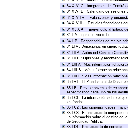
84 XLVI C : Integrantes del Comité d
84 XLVI D : Calendario de sesiones o
84 XLVII A : Evaluaciones y encuest
84 XLVIII - : Estudios financiados co
84 XLIX A : Hipervínculo al listado d
84 L A : Ingresos recibidos.
84 L B : Responsables de recibir, adm
84 LI A : Donaciones en dinero realiz
84 LII A : Actas del Consejo Consulti
84 LII B : Opiniones y recomendacio
84 LIII A : Más información relaciona
84 LIII B : Más información relacion
84 LIII C : Más información relacion
85 I A1 : El Plan Estatal de Desarro
85 I B : Previo convenio de colaborac
especificando cada uno de los desti
85 I C1 : La información sobre el ej
los fondos.
85 I C2 : Las disponibilidades financ
85 I C3 : El presupuesto comprometid
La información sobre el destino de l
de Seguridad Pública.
85 I D1 : Presupuesto de egresos.