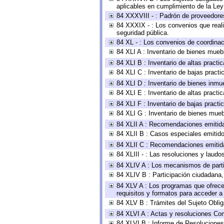
aplicables en cumplimiento de la Le
84 XXXVIII - : Padrón de proveedores
84 XXXIX - : Los convenios que reali
seguridad pública.
84 XL - : Los convenios de coordinac
84 XLI A : Inventario de bienes mueb
84 XLI B : Inventario de altas pract
84 XLI C : Inventario de bajas pract
84 XLI D : Inventario de bienes inmu
84 XLI E : Inventario de altas pract
84 XLI F : Inventario de bajas pract
84 XLI G : Inventario de bienes mue
84 XLII A : Recomendaciones emitid
84 XLII B : Casos especiales emitid
84 XLII C : Recomendaciones emitid
84 XLIII - : Las resoluciones y laud
84 XLIV A : Los mecanismos de parti
84 XLIV B : Participación ciudadana
84 XLV A : Los programas que ofrecen
requisitos y formatos para acceder 
84 XLV B : Trámites del Sujeto Obli
84 XLVI A : Actas y resoluciones Co
84 XLVI B : Informe de Resoluciones