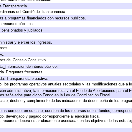
e Transparencia.
rdinarias del Comité de Transparencia.
as a programas financiados con recursos públicos.
n recursos públicos.
e pensionados y jubilados.
inistrar y ejercer los ingresos.
adas.
vo.
nes del Consejo Consultivo.
da_Información de interés público.
ada_Preguntas frecuentes.
ada. Transparencia proactiva.
llo, los programas operativos anuales sectoriales y las modificaciones que a
ión administrativa, la información relativa al Fondo de Aportaciones para el F
nos señalados para dicho Fondo en la Ley de Coordinación Fiscal.
ercicio, destino y cumplimiento de los indicadores de desempeño de los progr
ieras con que, en su caso, cuenten de los recursos de los fondos, correspondie
o, devengado y pagado correspondiente al ejercicio fiscal.
os recursos deberá estar claramente asociada con los objetivos de las estrate