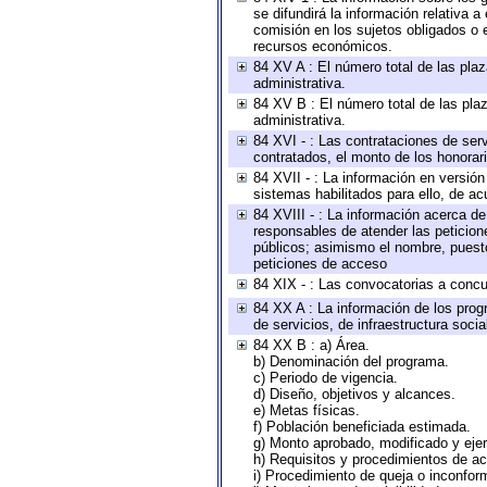
se difundirá la información relativa
comisión en los sujetos obligados o 
recursos económicos.
84 XV A : El número total de las plaz
administrativa.
84 XV B : El número total de las plaz
administrativa.
84 XVI - : Las contrataciones de serv
contratados, el monto de los honorari
84 XVII - : La información en versión
sistemas habilitados para ello, de ac
84 XVIII - : La información acerca de
responsables de atender las peticion
públicos; asimismo el nombre, puesto,
peticiones de acceso
84 XIX - : Las convocatorias a concu
84 XX A : La información de los prog
de servicios, de infraestructura socia
84 XX B : a) Área.
b) Denominación del programa.
c) Periodo de vigencia.
d) Diseño, objetivos y alcances.
e) Metas físicas.
f) Población beneficiada estimada.
g) Monto aprobado, modificado y eje
h) Requisitos y procedimientos de a
i) Procedimiento de queja o inconfor