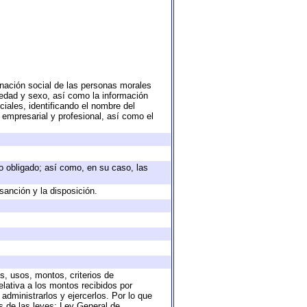
nación social de las personas morales
, edad y sexo, así como la información
ales, identificando el nombre del
 empresarial y profesional, así como el
eto obligado; así como, en su caso, las
sanción y la disposición.
s, usos, montos, criterios de
lativa a los montos recibidos por
administrarlos y ejercerlos. Por lo que
as de las leyes: Ley General de