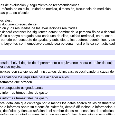
mes de evaluación y seguimiento de recomendaciones.
n, método de cálculo, unidad de medida, dimensión, frecuencia de medición,
das para su cálculo.
ociales.
 o documento equivalente.
ción y los resultados de las evaluaciones realizadas.
e deberá contener los siguientes datos: nombre de la persona física o denomi
eficio o apoyo otorgado para cada una de ellas, unidad territorial, en su caso
período por concepto de ayudas y subsidios a los sectores económicos y soci
 contribuyentes con homoclave cuando sea persona moral o física con actividad
 desde el nivel de jefe de departamento o equivalente, hasta el titular del suj
a sido objeto.
 públicos con sanciones administrativas definitivas, especificando la causa de 
 señalando los requisitos para acceder a ellos.
y formatos que ofrecen.
e presupuesto asignado anual.
e informes trimestrales de gasto.
e informes trimestrales de gasto.
stal detallada que contenga por lo menos los datos acerca de los destinatario
 e informes sobre su ejecución. Además, deberá difundirse la información re
, depósitos y fianzas señalando el nombre de los responsables de recibirlos, 
ransferidos al estado y municipios, se observarán las disposiciones específic