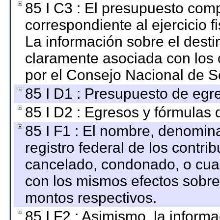
85 I C3 : El presupuesto co
correspondiente al ejercicio fi
La información sobre el desti
claramente asociada con los o
por el Consejo Nacional de S
85 I D1 : Presupuesto de egr
85 I D2 : Egresos y fórmulas d
85 I F1 : El nombre, denomina
registro federal de los contri
cancelado, condonado, o cualq
con los mismos efectos sobre 
montos respectivos.
85 I F2 : Asimismo, la informa