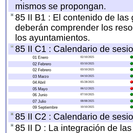
mismos se propongan.
85 II B1 : El contenido de las
deberán comprender los reso
los ayuntamientos.
85 II C1 : Calendario de sesi
01 Enero
02/10/2025
02 Febrero
03/10/2025
02 Febrero
03/10/2025
03 Marzo
04/10/2025
04 Abril
05/28/2025
05 Mayo
06/12/2025
06 Junio
07/10/2025
07 Julio
08/08/2025
09 Septiembre
10/10/2025
85 II C2 : Calendario de sesi
85 II D : La integración de l