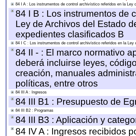
84 I A : Los instrumentos de control archivístico referidos en la L
84 I B : Los instrumentos de co
Ley de Archivos del Estado de
expedientes clasificados B
84 I C : Los instrumentos de control archivístico referidos en la Le
84 II - : El marco normativo a
deberá incluirse leyes, códig
creación, manuales administrat
políticas, entre otros
84 III A : Ingresos
84 III B1 : Presupuesto de E
84 III B2 : Programas
84 III B3 : Aplicación y categ
84 IV A : Ingresos recibidos p