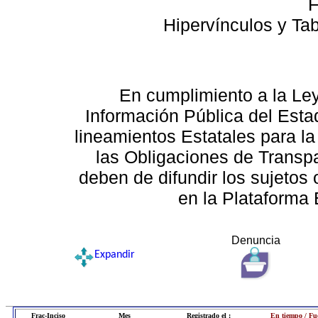
F
Hipervínculos y Ta
En cumplimiento a la Le
Información Pública del Esta
lineamientos Estatales para la
las Obligaciones de Transp
deben de difundir los sujetos 
en la Plataforma 
Denuncia
Expandir
Frac-Inciso
Mes
Registrado el :
En tiempo / Fu