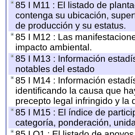
85 I M11 : El listado de plant
contenga su ubicación, superfi
de producción y su estatus.
85 I M12 : Las manifestacion
impacto ambiental.
85 I M13 : Información estadís
notables del estado
85 I M14 : Información estadís
identificando la causa que hay
precepto legal infringido y la 
85 I M15 : El índice de parti
categoría, ponderación, unid
85 I O1 : El listado de apoyo