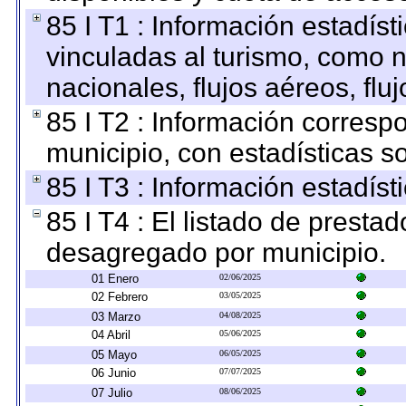
85 I T1 : Información estadís
vinculadas al turismo, como n
nacionales, flujos aéreos, fluj
85 I T2 : Información correspo
municipio, con estadísticas so
85 I T3 : Información estadís
85 I T4 : El listado de prestad
desagregado por municipio.
01 Enero
02/06/2025
02 Febrero
03/05/2025
03 Marzo
04/08/2025
04 Abril
05/06/2025
05 Mayo
06/05/2025
06 Junio
07/07/2025
07 Julio
08/06/2025