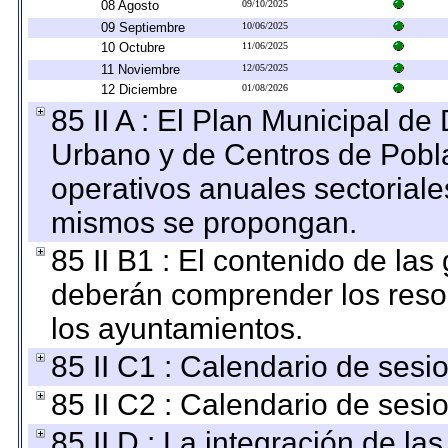
08 Agosto
09/10/2025
09 Septiembre
10/06/2025
10 Octubre
11/06/2025
11 Noviembre
12/05/2025
12 Diciembre
01/08/2026
85 II A : El Plan Municipal de
Urbano y de Centros de Pobla
operativos anuales sectoriale
mismos se propongan.
85 II B1 : El contenido de las
deberán comprender los reso
los ayuntamientos.
85 II C1 : Calendario de sesi
85 II C2 : Calendario de sesi
85 II D : La integración de l