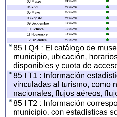
03 Marzo
04/08/2025
04 Abril
05/06/2025
05 Mayo
06/05/2025
08 Agosto
09/10/2025
09 Septiembre
10/06/2025
10 Octubre
11/06/2025
11 Noviembre
12/05/2025
12 Diciembre
01/08/2026
85 I Q4 : El catálogo de mus
municipio, ubicación, horarios
disponibles y cuota de acces
85 I T1 : Información estadís
vinculadas al turismo, como n
nacionales, flujos aéreos, fluj
85 I T2 : Información correspo
municipio, con estadísticas so