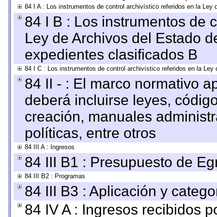
84 I A : Los instrumentos de control archivístico referidos en la L
84 I B : Los instrumentos de co
Ley de Archivos del Estado de
expedientes clasificados B
84 I C : Los instrumentos de control archivístico referidos en la Le
84 II - : El marco normativo a
deberá incluirse leyes, códig
creación, manuales administrat
políticas, entre otros
84 III A : Ingresos
84 III B1 : Presupuesto de E
84 III B2 : Programas
84 III B3 : Aplicación y categ
84 IV A : Ingresos recibidos p