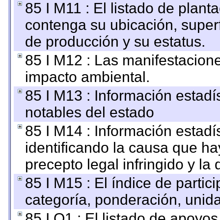
85 I M11 : El listado de plant
contenga su ubicación, superfi
de producción y su estatus.
85 I M12 : Las manifestacion
impacto ambiental.
85 I M13 : Información estadís
notables del estado
85 I M14 : Información estadís
identificando la causa que hay
precepto legal infringido y la 
85 I M15 : El índice de parti
categoría, ponderación, unid
85 I O1 : El listado de apoyo