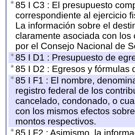
85 I C3 : El presupuesto co
correspondiente al ejercicio fi
La información sobre el desti
claramente asociada con los o
por el Consejo Nacional de S
85 I D1 : Presupuesto de egr
85 I D2 : Egresos y fórmulas d
85 I F1 : El nombre, denomina
registro federal de los contri
cancelado, condonado, o cualq
con los mismos efectos sobre 
montos respectivos.
85 I F2 : Asimismo, la informa