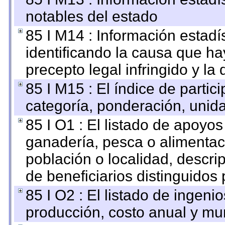
notables del estado
85 I M14 : Información estadís
identificando la causa que hay
precepto legal infringido y la 
85 I M15 : El índice de parti
categoría, ponderación, unid
85 I O1 : El listado de apoyo
ganadería, pesca o alimentac
población o localidad, descri
de beneficiarios distinguidos
85 I O2 : El listado de ingen
producción, costo anual y mun