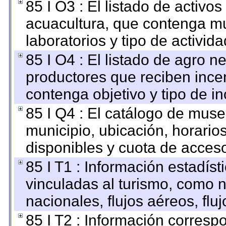
85 I O3 : El listado de activ
acuacultura, que contenga mu
laboratorios y tipo de activida
85 I O4 : El listado de agro 
productores que reciben ince
contenga objetivo y tipo de in
85 I Q4 : El catálogo de mus
municipio, ubicación, horarios
disponibles y cuota de acces
85 I T1 : Información estadís
vinculadas al turismo, como n
nacionales, flujos aéreos, fluj
85 I T2 : Información correspo