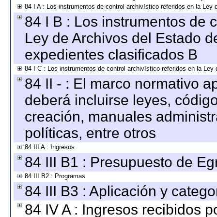
84 I A : Los instrumentos de control archivístico referidos en la L
84 I B : Los instrumentos de co
Ley de Archivos del Estado de
expedientes clasificados B
84 I C : Los instrumentos de control archivístico referidos en la Le
84 II - : El marco normativo a
deberá incluirse leyes, códig
creación, manuales administrat
políticas, entre otros
84 III A : Ingresos
84 III B1 : Presupuesto de E
84 III B2 : Programas
84 III B3 : Aplicación y categ
84 IV A : Ingresos recibidos p