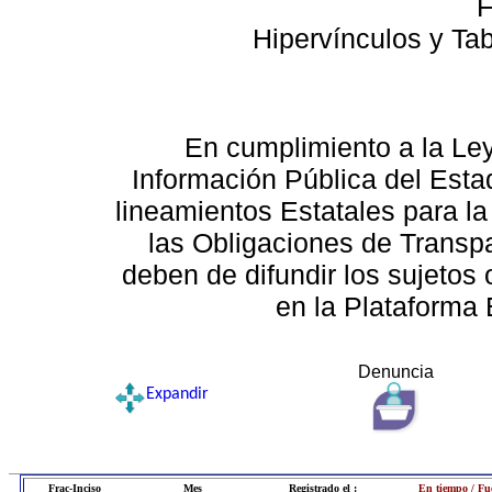
F
Hipervínculos y Ta
En cumplimiento a la Le
Información Pública del Esta
lineamientos Estatales para la
las Obligaciones de Transp
deben de difundir los sujetos 
en la Plataforma 
Denuncia
Expandir
Frac-Inciso
Mes
Registrado el :
En tiempo / Fu