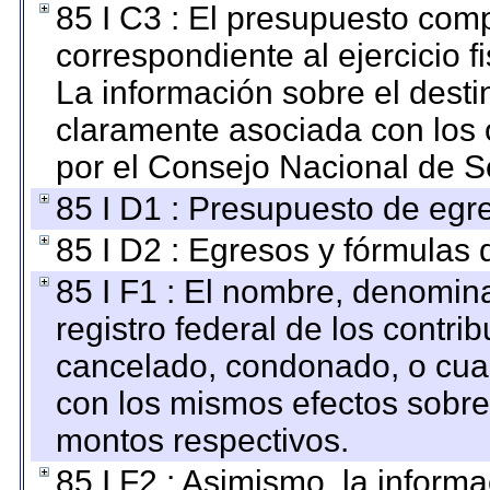
85 I C3 : El presupuesto co
correspondiente al ejercicio fi
La información sobre el desti
claramente asociada con los o
por el Consejo Nacional de S
85 I D1 : Presupuesto de egr
85 I D2 : Egresos y fórmulas d
85 I F1 : El nombre, denomina
registro federal de los contri
cancelado, condonado, o cualq
con los mismos efectos sobre 
montos respectivos.
85 I F2 : Asimismo, la informa