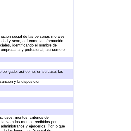
nación social de las personas morales
, edad y sexo, así como la información
ales, identificando el nombre del
 empresarial y profesional, así como el
eto obligado; así como, en su caso, las
sanción y la disposición.
s, usos, montos, criterios de
lativa a los montos recibidos por
administrarlos y ejercerlos. Por lo que
as de las leyes: Ley General de