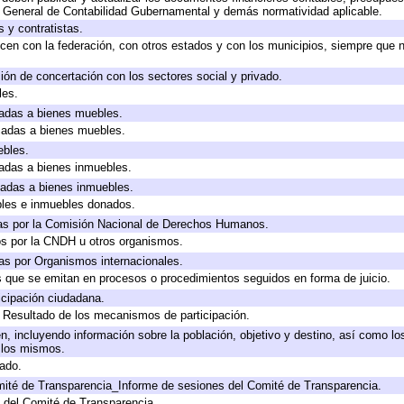
y General de Contabilidad Gubernamental y demás normatividad aplicable.
 y contratistas.
cen con la federación, con otros estados y con los municipios, siempre que 
ión de concertación con los sectores social y privado.
les.
icadas a bienes muebles.
icadas a bienes muebles.
ebles.
icadas a bienes inmuebles.
icadas a bienes inmuebles.
bles e inmuebles donados.
as por la Comisión Nacional de Derechos Humanos.
os por la CNDH u otros organismos.
as por Organismos internacionales.
os que se emitan en procesos o procedimientos seguidos en forma de juicio.
cipación ciudadana.
, Resultado de los mecanismos de participación.
, incluyendo información sobre la población, objetivo y destino, así como lo
a los mismos.
gado.
mité de Transparencia_Informe de sesiones del Comité de Transparencia.
 del Comité de Transparencia.