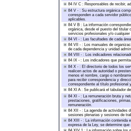
84 IV C : Responsables de recibir, ad
84 V - : Su estructura orgánica compl
corresponden a cada servidor público
aplicables.
84 V B : La información correspondien
orgánica, desde el puesto del titular
servicios profesionales y/o cualquier 
84 VI - : Las facultades de cada área
84 VII - : Los manuales de organizac
de cada dependencia y unidad adminis
84 VIII - : Los indicadores relacion
84 IX - : Los indicadores que permita
84 X - : El directorio de todos los s
realicen actos de autoridad o presten
menos el nombre, cargo o nombramient
para recibir correspondencia y direcc
correspondiente al título profesional
84 XI A : Se publicará el tabulador d
84 XI - : La remuneración bruta y ne
prestaciones, gratificaciones, prima
remuneración.
84 XII - : La agenda de actividades d
sesiones plenarias y sesiones de tra
84 XIII - : La información contenida
expresa de la Ley, se determine que 
84 XIV 1 : La información sobre los