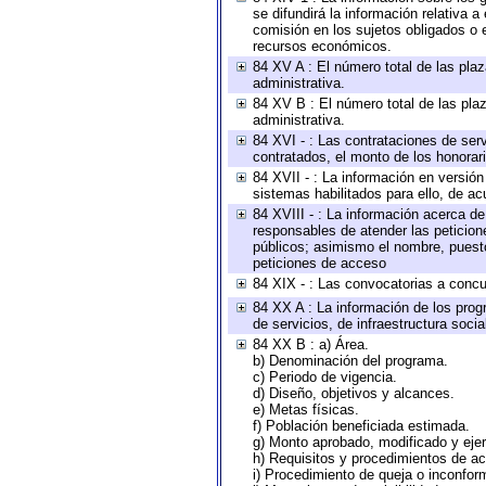
se difundirá la información relativa
comisión en los sujetos obligados o 
recursos económicos.
84 XV A : El número total de las plaz
administrativa.
84 XV B : El número total de las plaz
administrativa.
84 XVI - : Las contrataciones de serv
contratados, el monto de los honorari
84 XVII - : La información en versión
sistemas habilitados para ello, de ac
84 XVIII - : La información acerca de
responsables de atender las peticion
públicos; asimismo el nombre, puesto,
peticiones de acceso
84 XIX - : Las convocatorias a concu
84 XX A : La información de los prog
de servicios, de infraestructura socia
84 XX B : a) Área.
b) Denominación del programa.
c) Periodo de vigencia.
d) Diseño, objetivos y alcances.
e) Metas físicas.
f) Población beneficiada estimada.
g) Monto aprobado, modificado y eje
h) Requisitos y procedimientos de a
i) Procedimiento de queja o inconfor