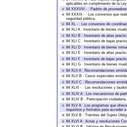
aplicables en cumplimiento de la Le
84 XXXVIII - : Padrón de proveedores
84 XXXIX - : Los convenios que reali
seguridad pública.
84 XL - : Los convenios de coordinac
84 XLI A : Inventario de bienes mueb
84 XLI B : Inventario de altas pract
84 XLI C : Inventario de bajas pract
84 XLI D : Inventario de bienes inmu
84 XLI E : Inventario de altas pract
84 XLI F : Inventario de bajas pract
84 XLI G : Inventario de bienes mue
84 XLII A : Recomendaciones emitid
84 XLII B : Casos especiales emitid
84 XLII C : Recomendaciones emitid
84 XLIII - : Las resoluciones y laud
84 XLIV A : Los mecanismos de parti
84 XLIV B : Participación ciudadana
84 XLV A : Los programas que ofrecen
requisitos y formatos para acceder 
84 XLV B : Trámites del Sujeto Obli
84 XLVI A : Actas y resoluciones Co
84 XLVI B : Informe de Resoluciones