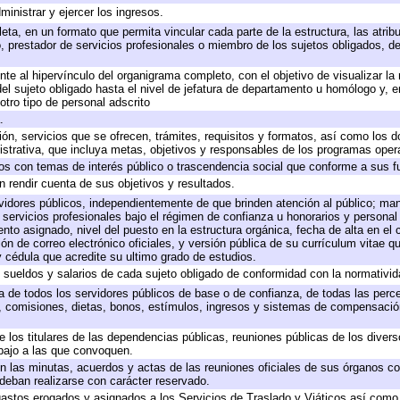
ministrar y ejercer los ingresos.
eta, en un formato que permita vincular cada parte de la estructura, las atri
, prestador de servicios profesionales o miembro de los sujetos obligados, d
te al hipervínculo del organigrama completo, con el objetivo de visualizar la 
 del sujeto obligado hasta el nivel de jefatura de departamento u homólogo y, 
otro tipo de personal adscrito
.
ión, servicios que se ofrecen, trámites, requisitos y formatos, así como los
trativa, que incluya metas, objetivos y responsables de los programas operat
ados con temas de interés público o trascendencia social que conforme a sus f
n rendir cuenta de sus objetivos y resultados.
ervidores públicos, independientemente de que brinden atención al público; ma
 servicios profesionales bajo el régimen de confianza u honorarios y personal d
o asignado, nivel del puesto en la estructura orgánica, fecha de alta en el c
ión de correo electrónico oficiales, y versión pública de su currículum vitae q
 y cédula que acredite su ultimo grado de estudios.
e sueldos y salarios de cada sujeto obligado de conformidad con la normativid
ta de todos los servidores públicos de base o de confianza, de todas las perc
s, comisiones, dietas, bonos, estímulos, ingresos y sistemas de compensación
e los titulares de las dependencias públicas, reuniones públicas de los diver
bajo a las que convoquen.
 en las minutas, acuerdos y actas de las reuniones oficiales de sus órganos co
deban realizarse con carácter reservado.
 gastos erogados y asignados a los Servicios de Traslado y Viáticos así com