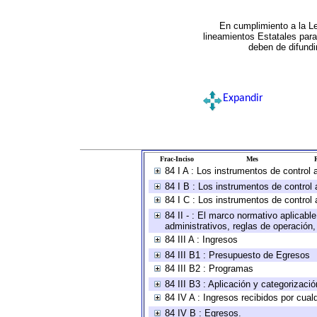
En cumplimiento a la L
lineamientos Estatales par
deben de difundi
Expandir
Frac-Inciso
Mes
R
84 I A : Los instrumentos de control
84 I B : Los instrumentos de control 
84 I C : Los instrumentos de control 
84 II - : El marco normativo aplicabl
administrativos, reglas de operación, c
84 III A : Ingresos
84 III B1 : Presupuesto de Egresos
84 III B2 : Programas
84 III B3 : Aplicación y categorizaci
84 IV A : Ingresos recibidos por cual
84 IV B : Egresos.