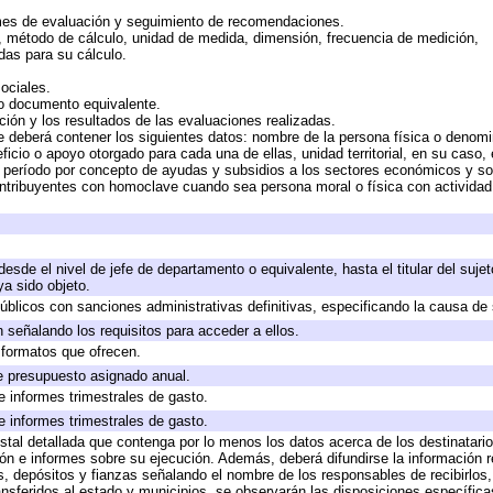
mes de evaluación y seguimiento de recomendaciones.
n, método de cálculo, unidad de medida, dimensión, frecuencia de medición,
das para su cálculo.
ociales.
 o documento equivalente.
ción y los resultados de las evaluaciones realizadas.
e deberá contener los siguientes datos: nombre de la persona física o denomi
eficio o apoyo otorgado para cada una de ellas, unidad territorial, en su caso
período por concepto de ayudas y subsidios a los sectores económicos y soci
 contribuyentes con homoclave cuando sea persona moral o física con actividad
 desde el nivel de jefe de departamento o equivalente, hasta el titular del suj
a sido objeto.
 públicos con sanciones administrativas definitivas, especificando la causa de 
 señalando los requisitos para acceder a ellos.
y formatos que ofrecen.
e presupuesto asignado anual.
e informes trimestrales de gasto.
e informes trimestrales de gasto.
stal detallada que contenga por lo menos los datos acerca de los destinatario
 e informes sobre su ejecución. Además, deberá difundirse la información re
, depósitos y fianzas señalando el nombre de los responsables de recibirlos, 
ransferidos al estado y municipios, se observarán las disposiciones específic