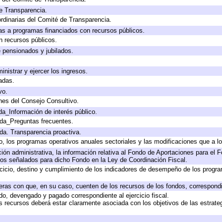
e Transparencia.
rdinarias del Comité de Transparencia.
as a programas financiados con recursos públicos.
n recursos públicos.
e pensionados y jubilados.
inistrar y ejercer los ingresos.
adas.
vo.
nes del Consejo Consultivo.
da_Información de interés público.
ada_Preguntas frecuentes.
ada. Transparencia proactiva.
llo, los programas operativos anuales sectoriales y las modificaciones que a
ión administrativa, la información relativa al Fondo de Aportaciones para el F
nos señalados para dicho Fondo en la Ley de Coordinación Fiscal.
ercicio, destino y cumplimiento de los indicadores de desempeño de los progr
ieras con que, en su caso, cuenten de los recursos de los fondos, correspondie
o, devengado y pagado correspondiente al ejercicio fiscal.
os recursos deberá estar claramente asociada con los objetivos de las estrate