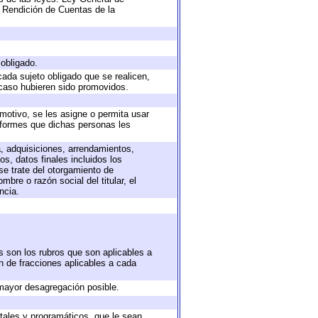
 Rendición de Cuentas de la
 obligado.
cada sujeto obligado que se realicen,
 caso hubieren sido promovidos.
 motivo, se les asigne o permita usar
informes que dichas personas les
a, adquisiciones, arrendamientos,
s, datos finales incluidos los
e trate del otorgamiento de
bre o razón social del titular, el
ncia.
s son los rubros que son aplicables a
ón de fracciones aplicables a cada
mayor desagregación posible.
tales y programáticos, que le sean