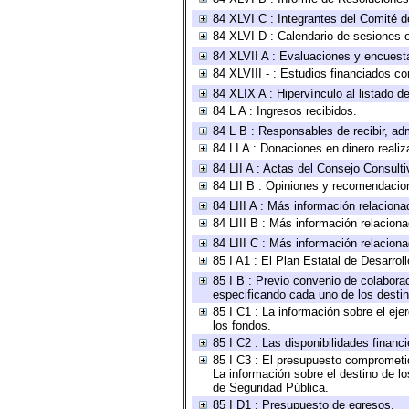
84 XLVI C : Integrantes del Comité d
84 XLVI D : Calendario de sesiones o
84 XLVII A : Evaluaciones y encuest
84 XLVIII - : Estudios financiados co
84 XLIX A : Hipervínculo al listado d
84 L A : Ingresos recibidos.
84 L B : Responsables de recibir, adm
84 LI A : Donaciones en dinero realiz
84 LII A : Actas del Consejo Consulti
84 LII B : Opiniones y recomendacio
84 LIII A : Más información relaciona
84 LIII B : Más información relacion
84 LIII C : Más información relacion
85 I A1 : El Plan Estatal de Desarro
85 I B : Previo convenio de colaborac
especificando cada uno de los desti
85 I C1 : La información sobre el ej
los fondos.
85 I C2 : Las disponibilidades financ
85 I C3 : El presupuesto comprometid
La información sobre el destino de l
de Seguridad Pública.
85 I D1 : Presupuesto de egresos.