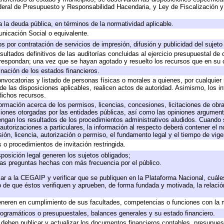
eral de Presupuesto y Responsabilidad Hacendaria, y Ley de Fiscalización y
 a la deuda pública, en términos de la normatividad aplicable.
icación Social o equivalente.
 por contratación de servicios de impresión, difusión y publicidad del sujeto
sultados definitivos de las auditorías concluidas al ejercicio presupuestal de 
rrespondan; una vez que se hayan agotado y resuelto los recursos que en su
inación de los estados financieros.
onvocatorias y listado de personas físicas o morales a quienes, por cualquier
 de las disposiciones aplicables, realicen actos de autoridad. Asimismo, los 
dichos recursos.
formación acerca de los permisos, licencias, concesiones, licitaciones de obr
ciones otorgadas por las entidades públicas, así como las opiniones argumento
gan los resultados de los procedimientos administrativos aludidos. Cuando s
utorizaciones a particulares, la información al respecto deberá contener el nom
ión, licencia, autorización o permiso, el fundamento legal y el tiempo de vige
 o procedimientos de invitación restringida.
posición legal generen los sujetos obligados;
las preguntas hechas con más frecuencia por el público.
ar a la CEGAIP y verificar que se publiquen en la Plataforma Nacional, cuále
to de que éstos verifiquen y aprueben, de forma fundada y motivada, la relaci
eneren en cumplimiento de sus facultades, competencias o funciones con la 
ogramáticos o presupuestales, balances generales y su estado financiero.
deben publicar y actualizar los documentos financieros contables, presupues