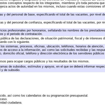
 a estos conceptos respecto de los integrantes, miembros y/o toda persona q
ejerza actos de autoridad en los mismos, incluso cuando estas comisiones ofi
as y del personal de base, especificando el total de las vacantes, por nivel 
as y del personal de confianza, especificando el total de las vacantes, por n
icios profesionales por honorarios, señalando los nombres de los prestadores 
os y el periodo de contratación.
 pública de las declaraciones, de situación patrimonial, fiscal y de intereses d
uerdo con lo siguiente.
 los sistemas, procesos, oficinas, ubicación, teléfonos, horarios de atención,
es de acceso a la información, así como las solicitudes recibidas y las respu
 domicilio oficial, teléfono y dirección electrónica de los servidores público
rsos para ocupar cargos públicos y los resultados de los mismos.
ramas de subsidios, estímulos y apoyos, en el que se deberá informar respec
l y de subsidio.
rcido, así como los calendarios de su programación presupuestal.
cceso.
midad ciudadana.