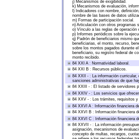
j) Mecanismos de exigibilidad.
k) Mecanismos de evaluación, infor
l) Indicadores con nombre, definició
nombre de las bases de datos utiliza
m) Formas de participación social.
n) Articulación con otros programas s
o) Vínculo a las reglas de operación
p) Informes periódicos sobre la ejecu
q) Padrón de beneficiarios mismo qu
beneficiarias, el monto, recurso, ben
sobre los montos pagados durante el 
beneficiario, su registro federal de
monto recibido.
84 XXI A : Normatividad laboral.
84 XXI B : Recursos públicos.
84 XXII - : La información curricular,
sanciones administrativas de que hay
84 XXIII - : El listado de servidores
84 XXIV - : Los servicios que ofrecen
84 XXV - : Los trámites, requisitos 
84 XXVI A : Información financiera d
84 XXVI B : Información financiera d
84 XXVI C : Información financiera d
84 XXVII - : La información presupue
asignación, mecanismos de evaluación
concepto de multas, recargos, cuotas
se refiere a los recursos federales t