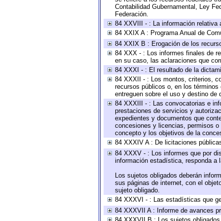
Contabilidad Gubernamental, Ley Fed
Federación.
84 XXVIII - : La información relativa
84 XXIX A : Programa Anual de Comun
84 XXIX B : Erogación de los recursos
84 XXX - : Los informes finales de re
en su caso, las aclaraciones que co
84 XXXI - : El resultado de la dictam
84 XXXII - : Los montos, criterios, c
recursos públicos o, en los términos
entreguen sobre el uso y destino de 
84 XXXIII - : Las convocatorias e in
prestaciones de servicios y autoriza
expedientes y documentos que conten
concesiones y licencias, permisos o a
concepto y los objetivos de la conces
84 XXXIV A : De licitaciones públicas
84 XXXV - : Los informes que por dis
información estadística, responda a 
Los sujetos obligados deberán inform
sus páginas de internet, con el obje
sujeto obligado.
84 XXXVI - : Las estadísticas que g
84 XXXVII A : Informe de avances pr
84 XXXVII B : Los sujetos obligados 