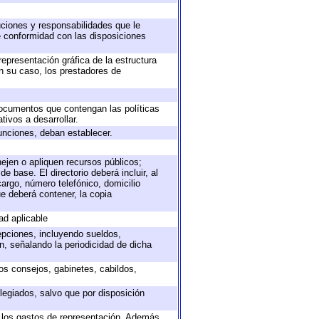
buciones y responsabilidades que le
e conformidad con las disposiciones
representación gráfica de la estructura
en su caso, los prestadores de
 documentos que contengan las políticas
ivos a desarrollar.
unciones, deban establecer.
nejen o apliquen recursos públicos;
e base. El directorio deberá incluir, al
argo, número telefónico, domicilio
ue deberá contener, la copia
ad aplicable
epciones, incluyendo sueldos,
, señalando la periodicidad de dicha
sos consejos, gabinetes, cabildos,
legiados, salvo que por disposición
o los gastos de representación. Además