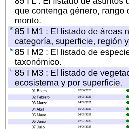
85 I L : El listado de asuntos
que contenga género, rango d
monto.
85 I M1 : El listado de áreas
categoría, superficie, región
85 I M2 : El listado de espec
taxonómico.
85 I M3 : El listado de vegeta
ecosistema y por superficie.
01 Enero
02/06/2025
02 Febrero
03/05/2025
03 Marzo
04/08/2025
04 Abril
05/06/2025
05 Mayo
06/05/2025
06 Junio
07/07/2025
07 Julio
08/06/2025