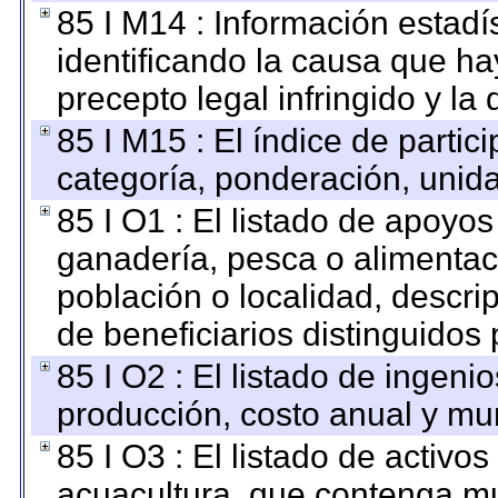
85 I M14 : Información estadís
identificando la causa que hay
precepto legal infringido y la 
85 I M15 : El índice de parti
categoría, ponderación, unid
85 I O1 : El listado de apoyo
ganadería, pesca o alimentac
población o localidad, descri
de beneficiarios distinguidos
85 I O2 : El listado de ingen
producción, costo anual y mun
85 I O3 : El listado de activ
acuacultura, que contenga mu