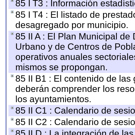
85 I T3 : Información estadís
85 I T4 : El listado de prestad
desagregado por municipio.
85 II A : El Plan Municipal de
Urbano y de Centros de Pobla
operativos anuales sectoriale
mismos se propongan.
85 II B1 : El contenido de las
deberán comprender los reso
los ayuntamientos.
85 II C1 : Calendario de sesi
85 II C2 : Calendario de sesi
85 II D : La integración de l