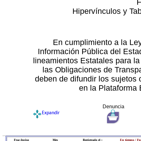
F
Hipervínculos y Ta
En cumplimiento a la Le
Información Pública del Esta
lineamientos Estatales para la
las Obligaciones de Transp
deben de difundir los sujetos 
en la Plataforma 
Denuncia
Expandir
Frac-Inciso
Mes
Registrado el :
En tiempo / Fu