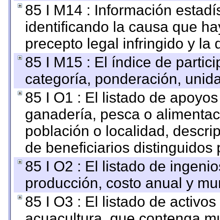
85 I M14 : Información estadís
identificando la causa que hay
precepto legal infringido y la 
85 I M15 : El índice de parti
categoría, ponderación, unid
85 I O1 : El listado de apoyo
ganadería, pesca o alimentac
población o localidad, descri
de beneficiarios distinguidos
85 I O2 : El listado de ingen
producción, costo anual y mun
85 I O3 : El listado de activ
acuacultura, que contenga mu