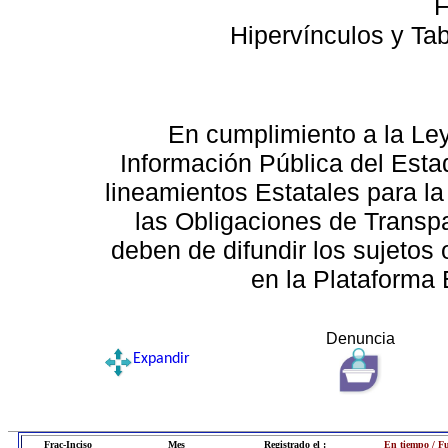
F
Hipervínculos y Ta
En cumplimiento a la Le
Información Pública del Esta
lineamientos Estatales para la
las Obligaciones de Transp
deben de difundir los sujetos 
en la Plataforma 
Denuncia
Expandir
Frac-Inciso
Mes
Registrado el :
En tiempo / F