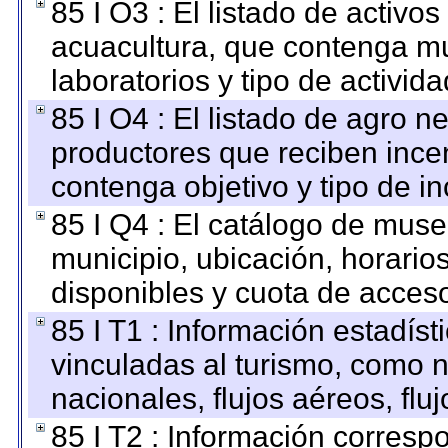
85 I O3 : El listado de activ
acuacultura, que contenga mu
laboratorios y tipo de activida
85 I O4 : El listado de agro 
productores que reciben ince
contenga objetivo y tipo de in
85 I Q4 : El catálogo de mus
municipio, ubicación, horarios
disponibles y cuota de acces
85 I T1 : Información estadís
vinculadas al turismo, como n
nacionales, flujos aéreos, fluj
85 I T2 : Información correspo