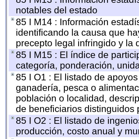
notables del estado
85 I M14 : Información estadís
identificando la causa que hay
precepto legal infringido y la 
85 I M15 : El índice de parti
categoría, ponderación, unid
85 I O1 : El listado de apoyo
ganadería, pesca o alimentac
población o localidad, descri
de beneficiarios distinguidos
85 I O2 : El listado de ingen
producción, costo anual y mun