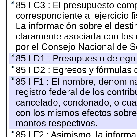
85 I C3 : El presupuesto co
correspondiente al ejercicio fi
La información sobre el desti
claramente asociada con los o
por el Consejo Nacional de S
85 I D1 : Presupuesto de egr
85 I D2 : Egresos y fórmulas d
85 I F1 : El nombre, denomina
registro federal de los contri
cancelado, condonado, o cualq
con los mismos efectos sobre 
montos respectivos.
85 I F2 : Asimismo, la informa