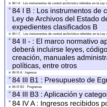
84 I A : Los instrumentos de control archivístico referidos en la L
84 I B : Los instrumentos de co
Ley de Archivos del Estado de
expedientes clasificados B
84 I C : Los instrumentos de control archivístico referidos en la Le
84 II - : El marco normativo a
deberá incluirse leyes, códig
creación, manuales administrat
políticas, entre otros
84 III A : Ingresos
84 III B1 : Presupuesto de E
84 III B2 : Programas
84 III B3 : Aplicación y categ
84 IV A : Ingresos recibidos p