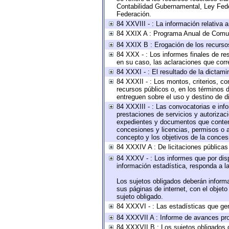
Contabilidad Gubernamental, Ley Fede
Federación.
84 XXVIII - : La información relativa 
84 XXIX A : Programa Anual de Comun
84 XXIX B : Erogación de los recursos 
84 XXX - : Los informes finales de res
en su caso, las aclaraciones que cor
84 XXXI - : El resultado de la dictami
84 XXXII - : Los montos, criterios, co
recursos públicos o, en los términos 
entreguen sobre el uso y destino de d
84 XXXIII - : Las convocatorias e inf
prestaciones de servicios y autorizac
expedientes y documentos que conteng
concesiones y licencias, permisos o au
concepto y los objetivos de la concesi
84 XXXIV A : De licitaciones públicas 
84 XXXV - : Los informes que por disp
información estadística, responda a l
Los sujetos obligados deberán informa
sus páginas de internet, con el objet
sujeto obligado.
84 XXXVI - : Las estadísticas que ge
84 XXXVII A : Informe de avances pro
84 XXXVII B : Los sujetos obligados d