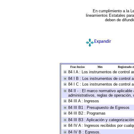
En cumplimiento a la L
lineamientos Estatales par
deben de difundi
Expandir
Frac-Inciso
Mes
Registrado el
84 I A : Los instrumentos de control 
84 I B : Los instrumentos de control a
84 I C : Los instrumentos de control a
84 II - : El marco normativo aplicable
administrativos, reglas de operación, cr
84 III A : Ingresos
84 III B1 : Presupuesto de Egresos
84 III B2 : Programas
84 III B3 : Aplicación y categorizació
84 IV A : Ingresos recibidos por cualq
84 IV B : Egresos.