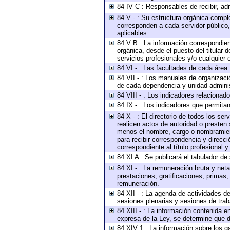
84 IV C : Responsables de recibir, adm
84 V - : Su estructura orgánica comple
corresponden a cada servidor público,
aplicables.
84 V B : La información correspondient
orgánica, desde el puesto del titular 
servicios profesionales y/o cualquier o
84 VI - : Las facultades de cada área.
84 VII - : Los manuales de organizaci
de cada dependencia y unidad administ
84 VIII - : Los indicadores relaciona
84 IX - : Los indicadores que permitan
84 X - : El directorio de todos los se
realicen actos de autoridad o presten 
menos el nombre, cargo o nombramiento
para recibir correspondencia y direcci
correspondiente al título profesional 
84 XI A : Se publicará el tabulador de
84 XI - : La remuneración bruta y net
prestaciones, gratificaciones, primas
remuneración.
84 XII - : La agenda de actividades de
sesiones plenarias y sesiones de tra
84 XIII - : La información contenida 
expresa de la Ley, se determine que d
84 XIV 1 : La información sobre los 