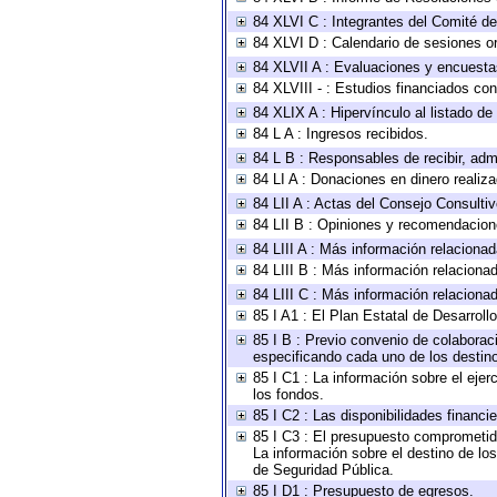
84 XLVI C : Integrantes del Comité d
84 XLVI D : Calendario de sesiones or
84 XLVII A : Evaluaciones y encuesta
84 XLVIII - : Estudios financiados con
84 XLIX A : Hipervínculo al listado de
84 L A : Ingresos recibidos.
84 L B : Responsables de recibir, admi
84 LI A : Donaciones en dinero realiz
84 LII A : Actas del Consejo Consultiv
84 LII B : Opiniones y recomendacion
84 LIII A : Más información relacionad
84 LIII B : Más información relaciona
84 LIII C : Más información relaciona
85 I A1 : El Plan Estatal de Desarrol
85 I B : Previo convenio de colaboraci
especificando cada uno de los destin
85 I C1 : La información sobre el eje
los fondos.
85 I C2 : Las disponibilidades financi
85 I C3 : El presupuesto comprometido
La información sobre el destino de lo
de Seguridad Pública.
85 I D1 : Presupuesto de egresos.