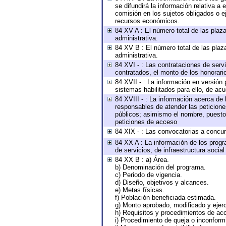
se difundirá la información relativa
comisión en los sujetos obligados o e
recursos económicos.
84 XV A : El número total de las plaza
administrativa.
84 XV B : El número total de las plaza
administrativa.
84 XVI - : Las contrataciones de serv
contratados, el monto de los honorario
84 XVII - : La información en versión 
sistemas habilitados para ello, de acu
84 XVIII - : La información acerca de 
responsables de atender las peticione
públicos; asimismo el nombre, puesto, 
peticiones de acceso
84 XIX - : Las convocatorias a concu
84 XX A : La información de los progr
de servicios, de infraestructura social
84 XX B : a) Área.
b) Denominación del programa.
c) Periodo de vigencia.
d) Diseño, objetivos y alcances.
e) Metas físicas.
f) Población beneficiada estimada.
g) Monto aprobado, modificado y ejer
h) Requisitos y procedimientos de ac
i) Procedimiento de queja o inconfor