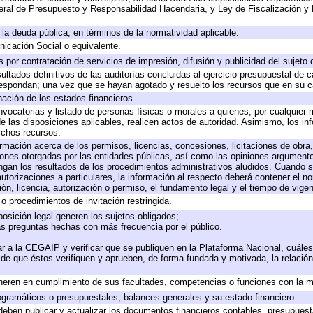
ral de Presupuesto y Responsabilidad Hacendaria, y Ley de Fiscalización y 
a la deuda pública, en términos de la normatividad aplicable.
icación Social o equivalente.
por contratación de servicios de impresión, difusión y publicidad del sujeto 
ultados definitivos de las auditorías concluidas al ejercicio presupuestal de c
respondan; una vez que se hayan agotado y resuelto los recursos que en su 
nación de los estados financieros.
nvocatorias y listado de personas físicas o morales a quienes, por cualquier 
de las disposiciones aplicables, realicen actos de autoridad. Asimismo, los i
ichos recursos.
ormación acerca de los permisos, licencias, concesiones, licitaciones de obra
iones otorgadas por las entidades públicas, así como las opiniones argumentos
an los resultados de los procedimientos administrativos aludidos. Cuando se
torizaciones a particulares, la información al respecto deberá contener el nomb
ón, licencia, autorización o permiso, el fundamento legal y el tiempo de vigen
o procedimientos de invitación restringida.
osición legal generen los sujetos obligados;
as preguntas hechas con más frecuencia por el público.
r a la CEGAIP y verificar que se publiquen en la Plataforma Nacional, cuáles
o de que éstos verifiquen y aprueben, de forma fundada y motivada, la relació
neren en cumplimiento de sus facultades, competencias o funciones con la m
gramáticos o presupuestales, balances generales y su estado financiero.
eben publicar y actualizar los documentos financieros contables, presupuest