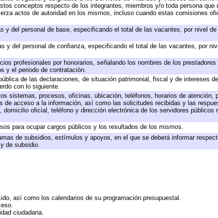
 a estos conceptos respecto de los integrantes, miembros y/o toda persona qu
jerza actos de autoridad en los mismos, incluso cuando estas comisiones ofic
s y del personal de base, especificando el total de las vacantes, por nivel d
s y del personal de confianza, especificando el total de las vacantes, por ni
icios profesionales por honorarios, señalando los nombres de los prestadores d
s y el periodo de contratación.
pública de las declaraciones, de situación patrimonial, fiscal y de intereses de
erdo con lo siguiente.
los sistemas, procesos, oficinas, ubicación, teléfonos, horarios de atención, 
s de acceso a la información, así como las solicitudes recibidas y las respue
domicilio oficial, teléfono y dirección electrónica de los servidores públicos
rsos para ocupar cargos públicos y los resultados de los mismos.
amas de subsidios, estímulos y apoyos, en el que se deberá informar respect
 y de subsidio.
cido, así como los calendarios de su programación presupuestal.
ceso.
midad ciudadana.