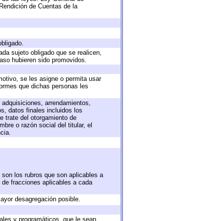
Rendición de Cuentas de la
obligado.
ada sujeto obligado que se realicen,
caso hubieren sido promovidos.
motivo, se les asigne o permita usar
nformes que dichas personas les
, adquisiciones, arrendamientos,
, datos finales incluidos los
 trate del otorgamiento de
re o razón social del titular, el
cia.
 son los rubros que son aplicables a
n de fracciones aplicables a cada
ayor desagregación posible.
ales y programáticos, que le sean