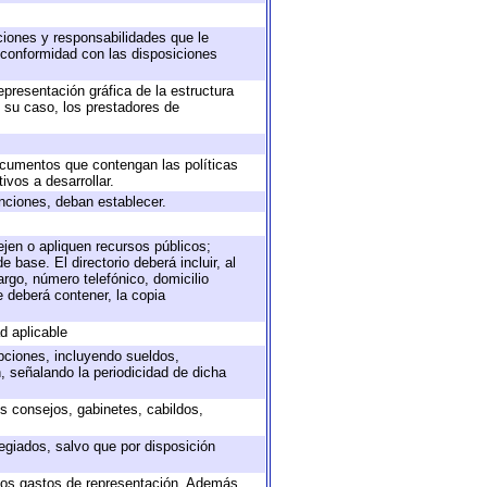
uciones y responsabilidades que le
 conformidad con las disposiciones
epresentación gráfica de la estructura
n su caso, los prestadores de
documentos que contengan las políticas
vos a desarrollar.
unciones, deban establecer.
ejen o apliquen recursos públicos;
 base. El directorio deberá incluir, al
rgo, número telefónico, domicilio
e deberá contener, la copia
d aplicable
epciones, incluyendo sueldos,
, señalando la periodicidad de dicha
os consejos, gabinetes, cabildos,
egiados, salvo que por disposición
 los gastos de representación. Además