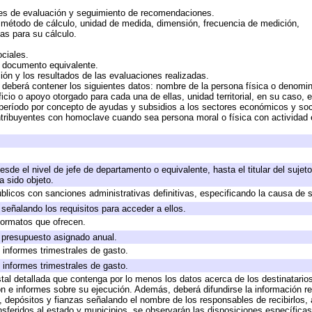
es de evaluación y seguimiento de recomendaciones.
, método de cálculo, unidad de medida, dimensión, frecuencia de medición,
as para su cálculo.
ciales.
o documento equivalente.
ión y los resultados de las evaluaciones realizadas.
 deberá contener los siguientes datos: nombre de la persona física o denomi
ficio o apoyo otorgado para cada una de ellas, unidad territorial, en su caso,
período por concepto de ayudas y subsidios a los sectores económicos y soci
contribuyentes con homoclave cuando sea persona moral o física con actividad 
desde el nivel de jefe de departamento o equivalente, hasta el titular del suje
 sido objeto.
públicos con sanciones administrativas definitivas, especificando la causa de s
señalando los requisitos para acceder a ellos.
 formatos que ofrecen.
e presupuesto asignado anual.
 informes trimestrales de gasto.
 informes trimestrales de gasto.
tal detallada que contenga por lo menos los datos acerca de los destinatarios
e informes sobre su ejecución. Además, deberá difundirse la información rel
 depósitos y fianzas señalando el nombre de los responsables de recibirlos, a
ansferidos al estado y municipios, se observarán las disposiciones específica