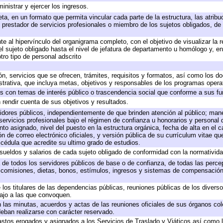
inistrar y ejercer los ingresos.
ta, en un formato que permita vincular cada parte de la estructura, las atrib
 prestador de servicios profesionales o miembro de los sujetos obligados, de
e al hipervínculo del organigrama completo, con el objetivo de visualizar la r
del sujeto obligado hasta el nivel de jefatura de departamento u homólogo y, e
tro tipo de personal adscrito
ón, servicios que se ofrecen, trámites, requisitos y formatos, así como los 
rativa, que incluya metas, objetivos y responsables de los programas operati
dos con temas de interés público o trascendencia social que conforme a sus f
 rendir cuenta de sus objetivos y resultados.
rvidores públicos, independientemente de que brinden atención al público; man
servicios profesionales bajo el régimen de confianza u honorarios y personal de
 asignado, nivel del puesto en la estructura orgánica, fecha de alta en el ca
ón de correo electrónico oficiales, y versión pública de su currículum vitae qu
y cédula que acredite su ultimo grado de estudios.
 sueldos y salarios de cada sujeto obligado de conformidad con la normativida
a de todos los servidores públicos de base o de confianza, de todas las perc
, comisiones, dietas, bonos, estímulos, ingresos y sistemas de compensación
 los titulares de las dependencias públicas, reuniones públicas de los divers
bajo a las que convoquen.
en las minutas, acuerdos y actas de las reuniones oficiales de sus órganos col
eban realizarse con carácter reservado.
gastos erogados y asignados a los Servicios de Traslado y Viáticos así como