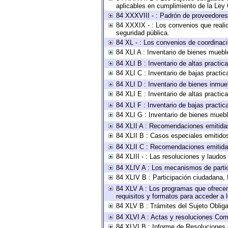
aplicables en cumplimiento de la Ley
84 XXXVIII - : Padrón de proveedores 
84 XXXIX - : Los convenios que realic
seguridad pública.
84 XL - : Los convenios de coordinaci
84 XLI A : Inventario de bienes muebl
84 XLI B : Inventario de altas practi
84 XLI C : Inventario de bajas practi
84 XLI D : Inventario de bienes inmue
84 XLI E : Inventario de altas practi
84 XLI F : Inventario de bajas practi
84 XLI G : Inventario de bienes mueb
84 XLII A : Recomendaciones emitida
84 XLII B : Casos especiales emitido
84 XLII C : Recomendaciones emitida
84 XLIII - : Las resoluciones y laudo
84 XLIV A : Los mecanismos de parti
84 XLIV B : Participación ciudadana,
84 XLV A : Los programas que ofrecen,
requisitos y formatos para acceder a
84 XLV B : Trámites del Sujeto Oblig
84 XLVI A : Actas y resoluciones Com
84 XLVI B : Informe de Resoluciones 