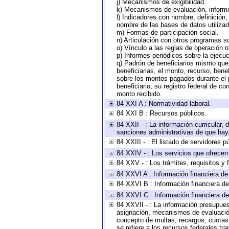
j) Mecanismos de exigibilidad.
k) Mecanismos de evaluación, inform
l) Indicadores con nombre, definición
nombre de las bases de datos utilizad
m) Formas de participación social.
n) Articulación con otros programas so
o) Vínculo a las reglas de operación 
p) Informes periódicos sobre la ejecuc
q) Padrón de beneficiarios mismo que
beneficiarias, el monto, recurso, bene
sobre los montos pagados durante el 
beneficiario, su registro federal de 
monto recibido.
84 XXI A : Normatividad laboral.
84 XXI B : Recursos públicos.
84 XXII - : La información curricular, 
sanciones administrativas de que haya
84 XXIII - : El listado de servidores 
84 XXIV - : Los servicios que ofrecen 
84 XXV - : Los trámites, requisitos y
84 XXVI A : Información financiera d
84 XXVI B : Información financiera de
84 XXVI C : Información financiera de
84 XXVII - : La información presupues
asignación, mecanismos de evaluación 
concepto de multas, recargos, cuotas,
se refiere a los recursos federales tr