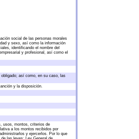
nación social de las personas morales
 edad y sexo, así como la información
ales, identificando el nombre del
empresarial y profesional, así como el
to obligado; así como, en su caso, las
anción y la disposición.
, usos, montos, criterios de
ativa a los montos recibidos por
dministrarlos y ejercerlos. Por lo que
s de las leyes: Ley General de