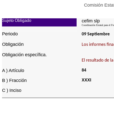
Comisión Estat
Sujeto Obligado
cefim slp
Coordinación Estatal para el Fo
Periodo
09 Septiembre
Obligación
Los informes fina
Obligación específica.
El resultado de l
A ) Artículo
84
B ) Fracción
XXXI
C ) Inciso