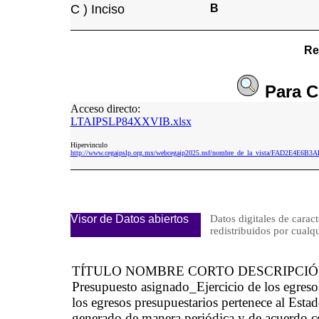
C ) Inciso
B
Re
Para
C
Acceso directo:
LTAIPSLP84XXVIB.xlsx
Hipervinculo
http://www.cegaipslp.org.mx/webcegaip2025.nsf/nombre_de_la_vista/FAD2E4E
Visor de Datos abiertos
Datos digitales de caract
redistribuidos por cu
TÍTULO NOMBRE CORTO DESCRIPCI
Presupuesto asignado_Ejercicio de los egre
los egresos presupuestarios pertenece al Esta
generado de manera periódica y de acuerdo c