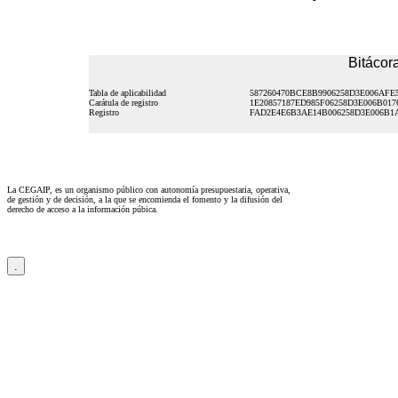
Bitácora
Tabla de aplicabilidad
587260470BCE8B9906258D3E006AFE
Carátula de registro
1E20857187ED985F06258D3E006B017
Registro
FAD2E4E6B3AE14B006258D3E006B1
La CEGAIP, es un organismo público con autonomía presupuestaria, operativa,
de gestión y de decisión, a la que se encomienda el fomento y la difusión del
derecho de acceso a la información púbica.