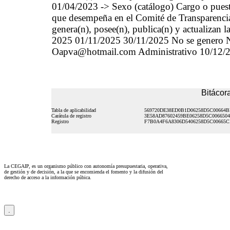
01/04/2023 -> Sexo (catálogo) Cargo o puest
que desempeña en el Comité de Transparencia 
genera(n), posee(n), publica(n) y actualizan 
2025 01/11/2025 30/11/2025 No se genero No
Oapva@hotmail.com Administrativo 10/12/
Bitácora
Tabla de aplicabilidad
569720DE38ED0B1D06258D5C00664
Carátula de registro
3E58AD87602459BE06258D5C006650
Registro
F7B0A4F6A8306D5406258D5C00665C
La CEGAIP, es un organismo público con autonomía presupuestaria, operativa,
de gestión y de decisión, a la que se encomienda el fomento y la difusión del
derecho de acceso a la información púbica.