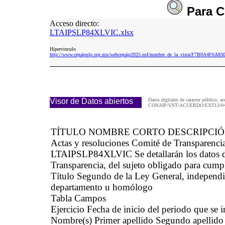
Para
C
Acceso directo:
LTAIPSLP84XLVIC.xlsx
Hipervinculo
http://www.cegaipslp.org.mx/webcegaip2025.nsf/nombre_de_la_vista/F7B0A4F6
Visor de Datos abiertos
Datos digitales de caracter público, ac
CONAIP/SNT/ACUERDO/EXT13/04/
TÍTULO NOMBRE CORTO DESCRIPCI
Actas y resoluciones Comité de Transparenci
LTAIPSLP84XLVIC Se detallarán los datos del
Transparencia, del sujeto obligado para cumpli
Título Segundo de la Ley General, independie
departamento u homólogo
Tabla Campos
Ejercicio Fecha de inicio del periodo que se
Nombre(s) Primer apellido Segundo apel