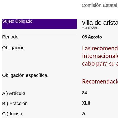
Comisión Estatal
Sujeto Obligado
villa de arist
Villa de Arista
Periodo
08 Agosto
Obligación
Las recomenda
internacional
cabo para su 
Obligación específica.
Recomendacio
A ) Artículo
84
B ) Fracción
XLII
C ) Inciso
A