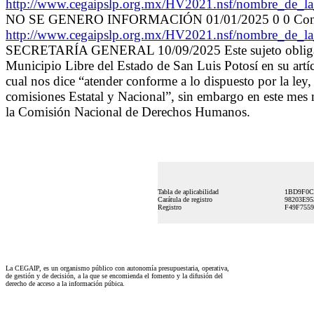
http://www.cegaipslp.org.mx/HV2021.nsf/nombre_
NO SE GENERO INFORMACIÓN 01/01/2025 0 0 Con prue
http://www.cegaipslp.org.mx/HV2021.nsf/nombre_
SECRETARÍA GENERAL 10/09/2025 Este sujeto obligado si
Municipio Libre del Estado de San Luis Potosí en su artíc
cual nos dice “atender conforme a lo dispuesto por la ley
comisiones Estatal y Nacional”, sin embargo en este mes 
la Comisión Nacional de Derechos Humanos.
Tabla de aplicabilidad
1BD9F0C
Carátula de registro
98203E9
Registro
F49F7559
La CEGAIP, es un organismo público con autonomía presupuestaria, operativa,
de gestión y de decisión, a la que se encomienda el fomento y la difusión del
derecho de acceso a la información púbica.