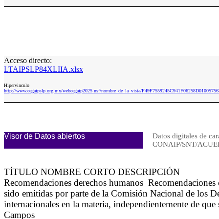
Acceso directo:
LTAIPSLP84XLIIA.xlsx
Hipervinculo
http://www.cegaipslp.org.mx/webcegaip2025.nsf/nombre_de_la_vista/F49F7559245C941F06258D0100575
Visor de Datos abiertos
Datos digitales de car
CONAIP/SNT/ACUER
TÍTULO NOMBRE CORTO DESCRIPCIÓN
Recomendaciones derechos humanos_Recomendaciones d
sido emitidas por parte de la Comisión Nacional de los 
internacionales en la materia, independientemente de que 
Campos