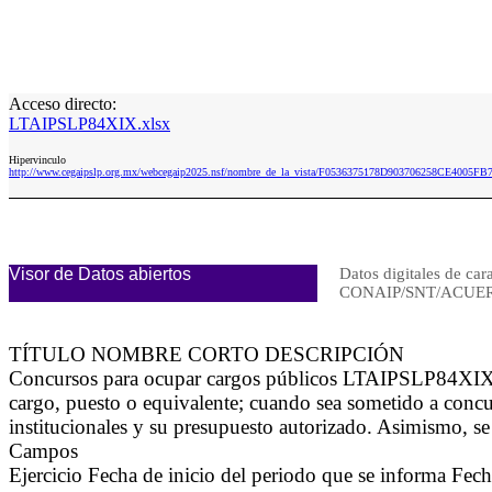
Acceso directo:
LTAIPSLP84XIX.xlsx
Hipervinculo
http://www.cegaipslp.org.mx/webcegaip2025.nsf/nombre_de_la_vista/F0536375178D903706258CE4005FB
Visor de Datos abiertos
Datos digitales de car
CONAIP/SNT/ACUER
TÍTULO NOMBRE CORTO DESCRIPCIÓN
Concursos para ocupar cargos públicos LTAIPSLP84XIX Se 
cargo, puesto o equivalente; cuando sea sometido a concu
institucionales y su presupuesto autorizado. Asimismo, se 
Campos
Ejercicio Fecha de inicio del periodo que se informa Fec