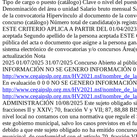
Tipo de cargo o puesto (catálogo) Clave o nivel del pue
Denominación del área o unidad Salario bruto mensual Sa
de la convocatoria Hipervínculo al documento de la convo
concurso (catálogo) Número total de candidata(o)s re
ESTE CRITERIO APLICA A PARTIR DEL 01/04/2023 -> Tota
aceptada Segundo apellido de la persona aceptada ES
pública del acta o documento que asigne a la persona gan
sistema electrónico de convocatorias y/o concursos Área(s
actualización Nota
2025 01/07/2025 31/07/2025 Concurso Abierto al 
INFORMACIÓN NO SE GENERO INFORMACIÓN 0 0 
http://www.cegaipslp.org.mx/HV2021.nsf/nombre
En evaluación 0 0 0 NO SE GENERO INFORMAC
http://www.cegaipslp.org.mx/HV2021.nsf/nombre
http://www.cegaipslp.org.mx/HV2021.nsf/nombre
ADMINISTRACIÓN 10/08/2025 Este sujeto obligado si está
fracciones II y XXIV; 70, fracción V y VII; 87, 88,88 BI
nivel local no contamos con una normativa que regule el Se
este gobierno municipal, salvo los casos previstos en el
debido a que este sujeto obligado no ha emitido concursos
municipal, de conformidad con el artículo 70, fracción V