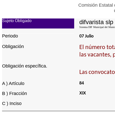
Comisión Estatal 
Sujeto Obligado
difvarista slp
Sistema DIF Municipal del Municip
Periodo
07 Julio
Obligación
El número tota
las vacantes, 
Obligación específica.
Las convocator
A ) Artículo
84
B ) Fracción
XIX
C ) Inciso