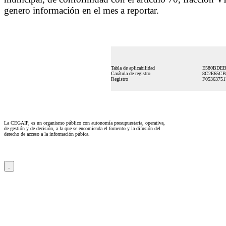
genero información en el mes a reportar.
Tabla de aplicabilidad
E580BDEB
Carátula de registro
8C2E65CB
Registro
F0536375
La CEGAIP, es un organismo público con autonomía presupuestaria, operativa,
de gestión y de decisión, a la que se encomienda el fomento y la difusión del
derecho de acceso a la información púbica.