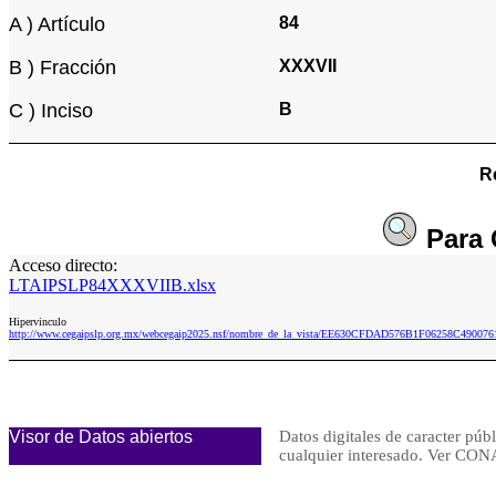
A ) Artículo
84
B ) Fracción
XXXVII
C ) Inciso
B
R
Para
Acceso directo:
LTAIPSLP84XXXVIIB.xlsx
Hipervinculo
http://www.cegaipslp.org.mx/webcegaip2025.nsf/nombre_de_la_vista/EE630CFDAD576B1F06258C49007
Visor de Datos abiertos
Datos digitales de caracter públ
cualquier interesado. Ver 