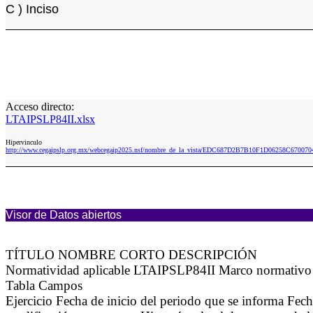
C ) Inciso
Acceso directo:
LTAIPSLP84II.xlsx
Hipervinculo
http://www.cegaipslp.org.mx/webcegaip2025.nsf/nombre_de_la_vista/EDC687D2B7B10F1D06258C6700704
Visor de Datos abiertos
TÍTULO NOMBRE CORTO DESCRIPCIÓN
Normatividad aplicable LTAIPSLP84II Marco normativo a
Tabla Campos
Ejercicio Fecha de inicio del periodo que se informa Fec