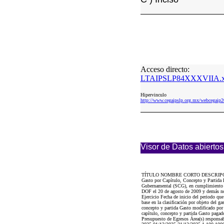
Acceso directo:
LTAIPSLP84XXXVIIA.x
Hipervinculo
http://www.cegaipslp.org.mx/webcega
Visor de Datos abiertos
TÍTULO NOMBRE CORTO DESCRIP
Gasto por Capítulo, Concepto y Partida 
Gubernamental (SCG), en cumplimiento d
DOF el 20 de agosto de 2009 y demás no
Ejercicio Fecha de inicio del periodo que
base en la clasificación por objeto del g
concepto y partida Gasto modificado por 
capítulo, concepto y partida Gasto pagado
Presupuesto de Egresos Área(s) responsabl