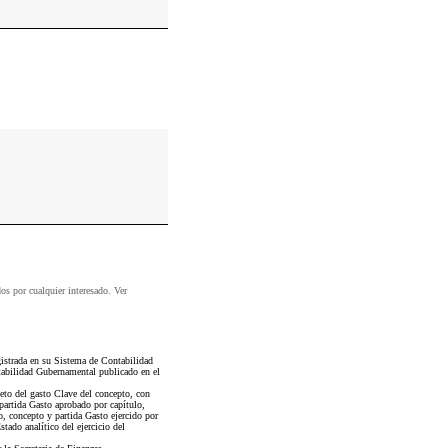
dos por cualquier interesado. Ver
istrada en su Sistema de Contabilidad
abilidad Gubernamental publicado en el
jeto del gasto Clave del concepto, con
 partida Gasto aprobado por capítulo,
, concepto y partida Gasto ejercido por
tado analítico del ejercicio del