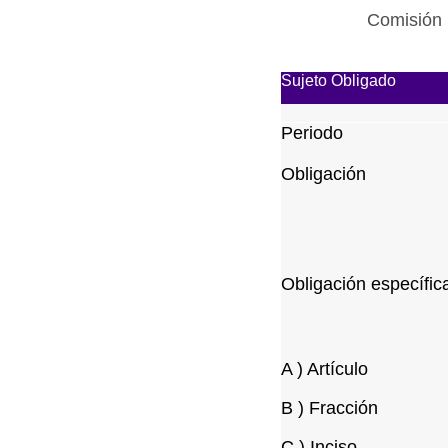
Comisión 
Sujeto Obligado
Periodo
Obligación
Obligación específic
A ) Artículo
B ) Fracción
C ) Inciso