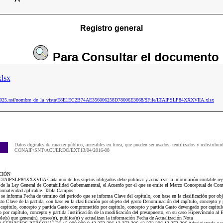
Registro general
Para
Consultar
el documento
lsx
ip2025.nsf/nombre_de_la_vista/E8E1EC2B74AE356006258D78006E3668/$File/LTAIPSLP84XXXVIIA.xlsx
Datos digitales de caracter público, accesibles en linea, que pueden ser usados, reutilizados y redistribui
CONAIP/SNT/ACUERDO/EXT13/04/2016-08
CIÓN
LTAIPSLP84XXXVIIA Cada uno de los sujetos obligados debe publicar y actualizar la información contable reg
e la Ley General de Contabilidad Gubernamental, el Acuerdo por el que se emite el Marco Conceptual de Cont
rmatividad aplicable. Tabla Campos
 se informa Fecha de término del periodo que se informa Clave del capítulo, con base en la clasificación por ob
asto Clave de la partida, con base en la clasificación por objeto del gasto Denominación del capítulo, concepto y
capítulo, concepto y partida Gasto comprometido por capítulo, concepto y partida Gasto devengado por capítulo
 por capítulo, concepto y partida Justificación de la modificación del presupuesto, en su caso Hipervínculo al Es
e(s) que genera(n), posee(n), publica(n) y actualizan la información Fecha de Actualización Nota