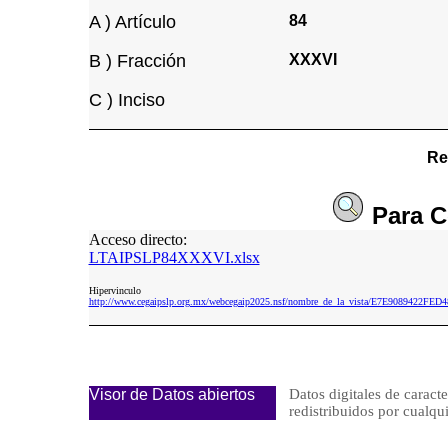
A ) Artículo
84
B ) Fracción
XXXVI
C ) Inciso
Re
Para
C
Acceso directo:
LTAIPSLP84XXXVI.xlsx
Hipervinculo
http://www.cegaipslp.org.mx/webcegaip2025.nsf/nombre_de_la_vista/E7E9089422
Visor de Datos abiertos
Datos digitales de caracte
redistribuidos por cua