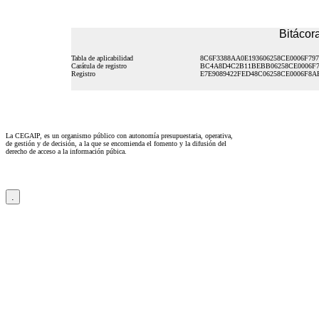
Bitácora
Tabla de aplicabilidad
8C6F3388AA0E193606258CE0006F79
Carátula de registro
BC4A8D4C2B11BEBB06258CE0006F
Registro
E7E9089422FED48C06258CE0006F8A
La CEGAIP, es un organismo público con autonomía presupuestaria, operativa,
de gestión y de decisión, a la que se encomienda el fomento y la difusión del
derecho de acceso a la información púbica.