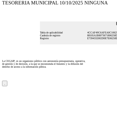
TESORERIA MUNICIPAL 10/10/2025 NINGUNA
Tabla de aplicabilidad
4CCAF49C6AFEA0C10625
Carátula de registro
88105A1B8073671806258
Registro
E7394332002D0E7E06258
La CEGAIP, es un organismo público con autonomía presupuestaria, operativa,
de gestión y de decisión, a la que se encomienda el fomento y la difusión del
derecho de acceso a la información púbica.