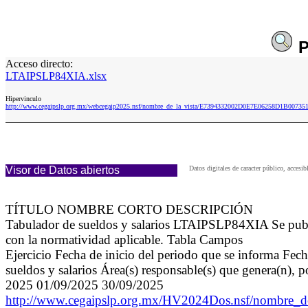
P
Acceso directo:
LTAIPSLP84XIA.xlsx
Hipervinculo
http://www.cegaipslp.org.mx/webcegaip2025.nsf/nombre_de_la_vista/E7394332002D0E7E06258D1B00735
Visor de Datos abiertos
Datos digitales de caracter público, acce
TÍTULO NOMBRE CORTO DESCRIPCIÓN
Tabulador de sueldos y salarios LTAIPSLP84XIA Se public
con la normatividad aplicable. Tabla Campos
Ejercicio Fecha de inicio del periodo que se informa Fech
sueldos y salarios Área(s) responsable(s) que genera(n), 
2025 01/09/2025 30/09/2025
http://www.cegaipslp.org.mx/HV2024Dos.nsf/nomb