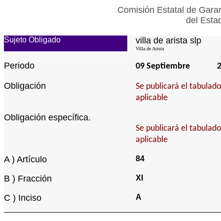
Comisión Estatal de Garan
del Esta
Sujeto Obligado
villa de arista slp
Villa de Arista
Periodo
09 Septiembre
Obligación
Se publicará el tabulad
aplicable
Obligación específica.
Se publicará el tabulad
aplicable
A ) Artículo
84
B ) Fracción
XI
C ) Inciso
A