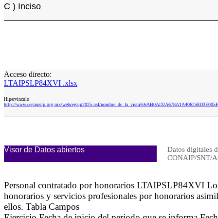
C ) Inciso
Acceso directo:
LTAIPSLP84XVI .xlsx
Hipervinculo
http://www.cegaipslp.org.mx/webcegaip2025.nsf/nombre_de_la_vista/E6AB0AD2A678A1A406258D3E005
Visor de Datos abiertos
Datos digitales d
CONAIP/SNT/A
Personal contratado por honorarios LTAIPSLP84XVI Los su
honorarios y servicios profesionales por honorarios asimi
ellos. Tabla Campos
Ejercicio Fecha de inicio del periodo que se informa Fech