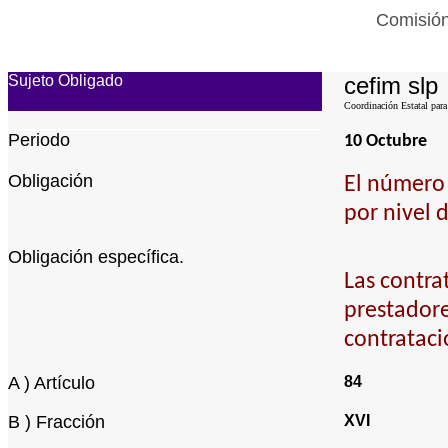
Comisión
Sujeto Obligado
cefim slp
Coordinación Estatal para
Periodo
10 Octubre
Obligación
El número 
por nivel 
Obligación específica.
Las contra
prestadore
contrataci
A ) Artículo
84
B ) Fracción
XVI