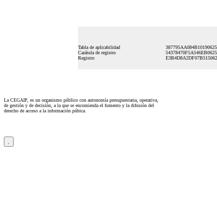
Tabla de aplicabilidad
387795AA084B1019062
Carátula de registro
54378470F5A546EB062
Registro
E3B4D8A2DF07B51506
La CEGAIP, es un organismo público con autonomía presupuestaria, operativa,
de gestión y de decisión, a la que se encomienda el fomento y la difusión del
derecho de acceso a la información púbica.