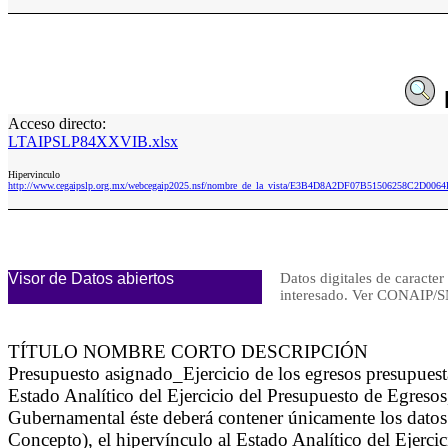
Acceso directo:
LTAIPSLP84XXVIB.xlsx
Hipervinculo
http://www.cegaipslp.org.mx/webcegaip2025.nsf/nombre_de_la_vista/E3B4D8A2DF07B51506258C2D00
Visor de Datos abiertos
Datos digitales de caracter
interesado. Ver CONAIP
TÍTULO NOMBRE CORTO DESCRIPCIÓN
Presupuesto asignado_Ejercicio de los egresos presupues
Estado Analítico del Ejercicio del Presupuesto de Egreso
Gubernamental éste deberá contener únicamente los datos 
Concepto), el hipervínculo al Estado Analítico del Ejerc