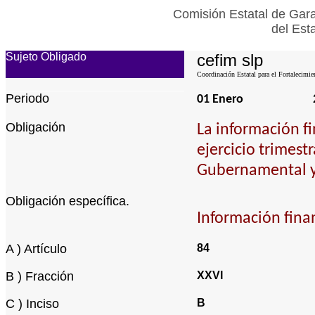
Comisión Estatal de Gara
del Est
Sujeto Obligado
cefim slp
Coordinación Estatal para el Fortalecimie
Periodo
01 Enero
Obligación
La información f
ejercicio trimest
Gubernamental y
Obligación específica.
Información finan
A ) Artículo
84
B ) Fracción
XXVI
C ) Inciso
B