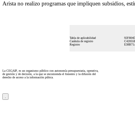
Arista no realizo programas que impliquen subsidios, estí
Tabla de aplicabilidad
92F804
Carátula de registro
C42055
Registro
E38B71
La CEGAIP, es un organismo público con autonomía presupuestaria, operativa,
de gestión y de decisión, a la que se encomienda el fomento y la difusión del
derecho de acceso a la información púbica.