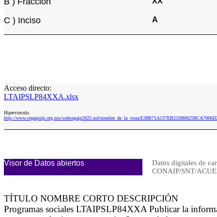
B ) Fracción
XX
C ) Inciso
A
Acceso directo:
LTAIPSLP84XXA.xlsx
Hipervinculo
http://www.cegaipslp.org.mx/webcegaip2025.nsf/nombre_de_la_vista/E38B71A137EB21D806258CA7006
Visor de Datos abiertos
Datos digitales de ca
CONAIP/SNT/ACUER
TÍTULO NOMBRE CORTO DESCRIPCIÓN
Programas sociales LTAIPSLP84XXA Publicar la informació