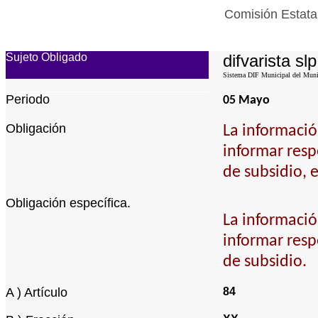
Comisión Estata
Sujeto Obligado
difvarista slp
Sistema DIF Municipal del Munic
Periodo
05 Mayo
Obligación
La informació
informar respe
de subsidio, 
Obligación específica.
La informació
informar respe
de subsidio.
A ) Artículo
84