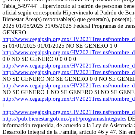
Tabla_549744" Hipervínculo al padrón de personas benefi
oficial según corresponda Hipervínculo al Padrón de Benef
Bienestar Área(s) responsable(s) que genera(n), posee(n),
2025 01/05/2025 31/05/2025 Federal Programas d
GENERO
http://www.cegaipslp.org.mx/HV2021Tres.nsf/nom
Si 01/01/2025 01/01/2025 NO SE GENERO 1 0
http://www.cegaipslp.org.mx/HV2021Tres.nsf/nom
0 0 NO SE GENERO 0 0 0 0 0
http://www.cegaipslp.org.mx/HV2021Tres.nsf/nom
http://www.cegaipslp.org.mx/HV2021Tres.nsf/nom
NO SE GENERO NO SE GENERO 0 0 NO SE GEN
http://www.cegaipslp.org.mx/HV2021Tres.nsf/nom
NO SE GENERO 1 NO SE GENERO Si NO SE GEN
http://www.cegaipslp.org.mx/HV2021Tres.nsf/nom
1
http://www.cegaipslp.org.mx/HV2021Tres.nsf/nom
https://pub.bienestar.gob.mx/pub/programasIntegrales
DES
información requerida, de acuerdo a la Ley de Asistencia 
Desarrollo Integral de la Familia, articulo 46 y 47. Sin 