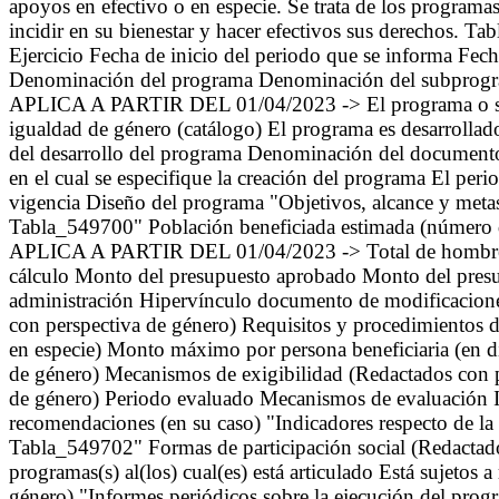
apoyos en efectivo o en especie. Se trata de los programa
incidir en su bienestar y hacer efectivos sus derechos. T
Ejercicio Fecha de inicio del periodo que se informa Fec
Denominación del programa Denominación del subprogram
APLICA A PARTIR DEL 01/04/2023 -> El programa o subpr
igualdad de género (catálogo) El programa es desarrollad
del desarrollo del programa Denominación del documento
en el cual se especifique la creación del programa El per
vigencia Diseño del programa "Objetivos, alcance y meta
Tabla_549700" Población beneficiada estimada (número d
APLICA A PARTIR DEL 01/04/2023 -> Total de hombr
cálculo Monto del presupuesto aprobado Monto del presu
administración Hipervínculo documento de modificaciones 
con perspectiva de género) Requisitos y procedimientos 
en especie) Monto máximo por persona beneficiaria (en d
de género) Mecanismos de exigibilidad (Redactados con p
de género) Periodo evaluado Mecanismos de evaluación In
recomendaciones (en su caso) "Indicadores respecto de la
Tabla_549702" Formas de participación social (Redactado
programas(s) al(los) cual(es) está articulado Está sujetos
género) "Informes periódicos sobre la ejecución del prog