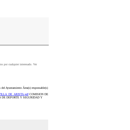
dos por cualquier interesado. Ver
 del Ayuntamiento Área(s) responsable(s)
VILLA_DE_ARISTA.pdf
COMISION DE
N DE DEPORTE Y SEGURIDAD Y