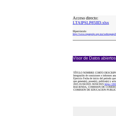
Acceso directo:
LTAIPSLP85IID.xlsx
Hipervinculo
http://www.cegaipslp.org.mx/webcegai
Visor de Datos abiertos
TÍTULO NOMBRE CORTO DESCRIP
Integración de comisiones e informes a
Ejercicio Fecha de inicio del periodo qu
que genera(n), posee(n), publica(n) y act
2025 01/04/2025 30/04/2025
https://
HACIENDA, COMISION DE COMERC
COMISION DE EDUCACION PUBLICA.