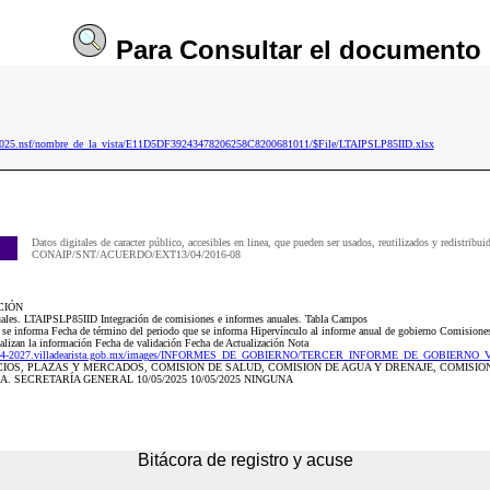
Para
Consultar
el documento
p2025.nsf/nombre_de_la_vista/E11D5DF39243478206258C8200681011/$File/LTAIPSLP85IID.xlsx
Datos digitales de caracter público, accesibles en linea, que pueden ser usados, reutilizados y redistribui
CONAIP/SNT/ACUERDO/EXT13/04/2016-08
CIÓN
nuales. LTAIPSLP85IID Integración de comisiones e informes anuales. Tabla Campos
e se informa Fecha de término del periodo que se informa Hipervínculo al informe anual de gobierno Comisiones
ualizan la información Fecha de validación Fecha de Actualización Nota
2024-2027.villadearista.gob.mx/images/INFORMES_DE_GOBIERNO/TERCER_INFORME_DE_GOBIERNO_
IOS, PLAZAS Y MERCADOS, COMISION DE SALUD, COMISION DE AGUA Y DRENAJE, COMISIO
 SECRETARÍA GENERAL 10/05/2025 10/05/2025 NINGUNA
Bitácora de registro y acuse