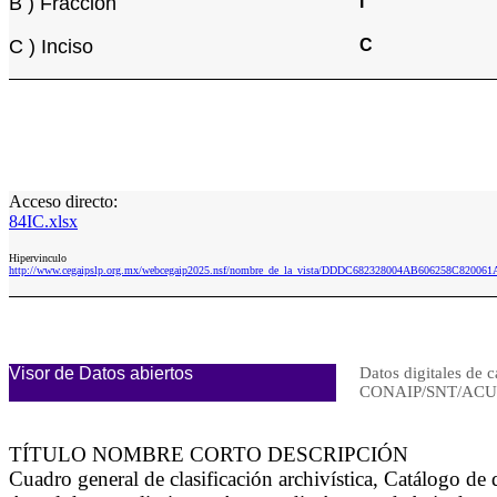
B ) Fracción
I
C ) Inciso
C
Acceso directo:
84IC.xlsx
Hipervinculo
http://www.cegaipslp.org.mx/webcegaip2025.nsf/nombre_de_la_vista/DDDC682328004AB606258C820061A
Visor de Datos abiertos
Datos digitales de c
CONAIP/SNT/ACU
TÍTULO NOMBRE CORTO DESCRIPCIÓN
Cuadro general de clasificación archivística, Catálogo d