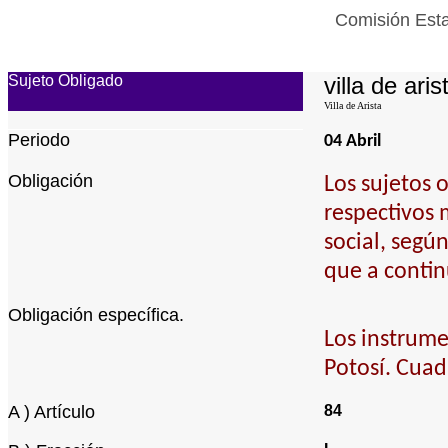
Comisión Esta
Sujeto Obligado
villa de aris
Villa de Arista
Periodo
04 Abril
Obligación
Los sujetos 
respectivos 
social, segú
que a contin
Obligación específica.
Los instrume
Potosí. Cuad
A ) Artículo
84