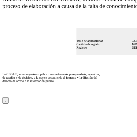
proceso de elaboración a causa de la falta de conocimient
Tabla de aplicabilidad
237
Carátula de registro
16D
Registro
DDD
La CEGAIP, es un organismo público con autonomía presupuestaria, operativa,
de gestión y de decisión, a la que se encomienda el fomento y la difusión del
derecho de acceso a la información púbica.