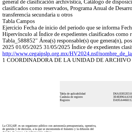
general de clasificación archivística, Catálogo de dispo
clasificados como reservados, Programa Anual de Desarro
transferencia secundaria u otros
Tabla Campos
Ejercicio Fecha de inicio del periodo que se informa Fec
Hipervínculo al Índice de expedientes clasificados como 
Tabla_588852" Área(s) responsable(s) que genera(n), pose
2025 01/05/2025 31/05/2025 Índice de expedientes clasi
http://www.cegaipslp.org.mx/HV2024.nsf/nombre
1 COORDINADORA DE LA UNIDAD DE ARCHIVO 1
Tabla de aplicabilidad
D6A1E852E51
Carátula de registro
3E4E896AA31
Registro
DA95A446611
La CEGAIP, es un organismo público con autonomía presupuestaria, operativa,
de gestión y de decisión, a la que se encomienda el fomento y la difusión del