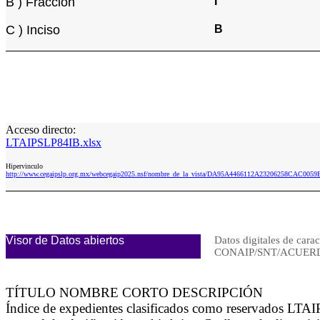
B ) Fracción
I
C ) Inciso
B
Acceso directo:
LTAIPSLP84IB.xlsx
Hipervinculo
http://www.cegaipslp.org.mx/webcegaip2025.nsf/nombre_de_la_vista/DA95A4466112A23206258CAC0059
Visor de Datos abiertos
Datos digitales de carac
CONAIP/SNT/ACUERD
TÍTULO NOMBRE CORTO DESCRIPCIÓN
Índice de expedientes clasificados como reservados LTAIP