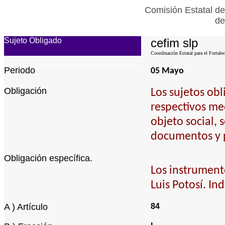
Comisión Estatal de
de
Sujeto Obligado
cefim slp
Coordinación Estatal para el Fortale
Periodo
05 Mayo
Obligación
Los sujetos ob
respectivos med
objeto social, 
documentos y p
Obligación específica.
Los instrumento
Luis Potosí. In
A ) Artículo
84