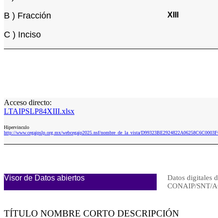
B ) Fracción
XIII
C ) Inciso
Acceso directo:
LTAIPSLP84XIII.xlsx
Hipervinculo
http://www.cegaipslp.org.mx/webcegaip2025.nsf/nombre_de_la_vista/D99323BE2924822A06258C6C0003F
Visor de Datos abiertos
Datos digitales d
CONAIP/SNT/A
TÍTULO NOMBRE CORTO DESCRIPCIÓN