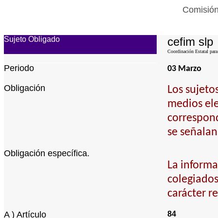
Comisión
Sujeto Obligado
cefim slp
Coordinación Estatal para
Periodo
03 Marzo
Obligación
Los sujeto
medios ele
correspond
se señalan
Obligación específica.
La informa
colegiados
carácter r
A ) Artículo
84