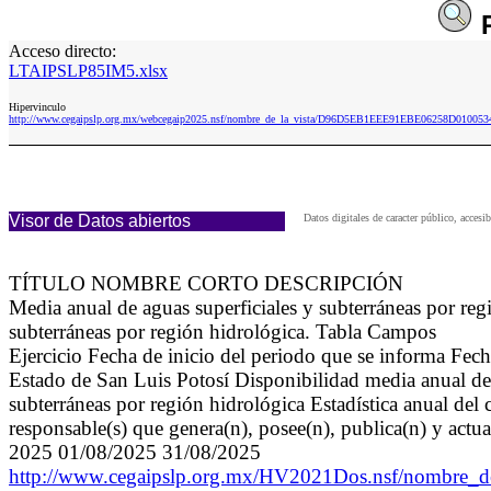
Acceso directo:
LTAIPSLP85IM5.xlsx
Hipervinculo
http://www.cegaipslp.org.mx/webcegaip2025.nsf/nombre_de_la_vista/D96D5EB1EEE91EBE06258D010053
Visor de Datos abiertos
Datos digitales de caracter público, acc
TÍTULO NOMBRE CORTO DESCRIPCIÓN
Media anual de aguas superficiales y subterráneas por r
subterráneas por región hidrológica. Tabla Campos
Ejercicio Fecha de inicio del periodo que se informa Fec
Estado de San Luis Potosí Disponibilidad media anual de 
subterráneas por región hidrológica Estadística anual de
responsable(s) que genera(n), posee(n), publica(n) y actu
2025 01/08/2025 31/08/2025
http://www.cegaipslp.org.mx/HV2021Dos.nsf/nombre