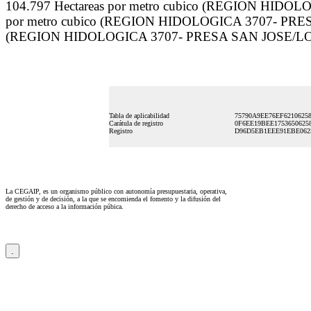
104.797 Hectareas por metro cubico (REGION HID
por metro cubico (REGION HIDOLOGICA 3707- PRES
(REGION HIDOLOGICA 3707- PRESA SAN JOSE/LO
Tabla de aplicabilidad
75790A9EE76EF6210625
Carátula de registro
0F6EE19BEE1753650625
Registro
D96D5EB1EEE91EBE0625
La CEGAIP, es un organismo público con autonomía presupuestaria, operativa,
de gestión y de decisión, a la que se encomienda el fomento y la difusión del
derecho de acceso a la información púbica.