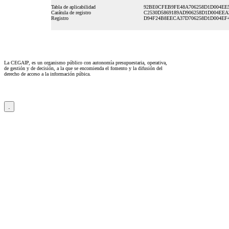
Tabla de aplicabilidad
92BE0CFEB9FE48A706258D1D004EE
Carátula de registro
C2530D5869189AD906258D1D004EEA
Registro
D94F24B8EECA37D706258D1D004EF
La CEGAIP, es un organismo público con autonomía presupuestaria, operativa,
de gestión y de decisión, a la que se encomienda el fomento y la difusión del
derecho de acceso a la información púbica.