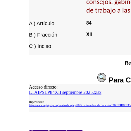
consejos, gabin
de trabajo a la
A ) Artículo
84
B ) Fracción
XII
C ) Inciso
Re
Para
C
Acceso directo:
LTAIPSLP84XII septiembre 2025.xlsx
Hipervinculo
http://www.cegaipslp.org.mx/webcegaip2025.nsf/nombre_de_la_vista/D94F24B8