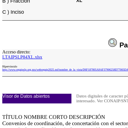
B ) Fracción
XL
C ) Inciso
Pa
Acceso directo:
LTAIPSLP84XL.xlsx
Hipervinculo
http://www.cegaipslp.org.mx/webcegaip2025.nsf/nombre_de_la_vista/D6F187805A9AF37906258D77005D
Visor de Datos abiertos
Datos digitales de caracter p
interesado. Ver CONAIP/
TÍTULO NOMBRE CORTO DESCRIPCIÓN
Convenios de coordinación, de concertación con el secto