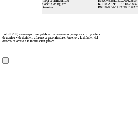
Tabla de aplicabilidad
B35AF683BD192C7006258D7
Carátula de registro
B7E109AB2F6F14A406258D7
Registro
D6F187805A9AF37906258D7
La CEGAIP, es un organismo público con autonomía presupuestaria, operativa,
de gestión y de decisión, a la que se encomienda el fomento y la difusión del
derecho de acceso a la información púbica.