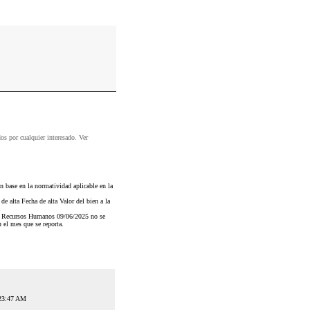
dos por cualquier interesado. Ver
n base en la normatividad aplicable en la
e alta Fecha de alta Valor del bien a la
n y Recursos Humanos 09/06/2025 no se
 el mes que se reporta.
:23:47 AM