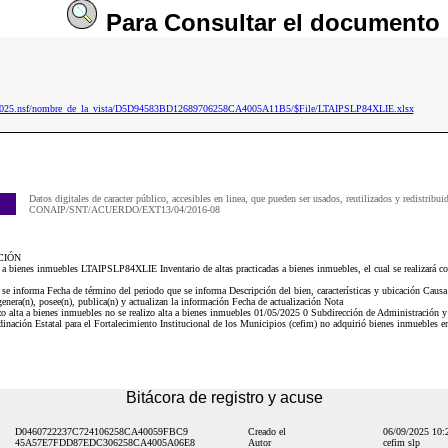
Para
Consultar
el documento
ip2025.nsf/nombre_de_la_vista/D5D94583BD12689706258CA4005A11B5/$File/LTAIPSLP84XLIE.xlsx
Datos digitales de caracter público, accesibles en linea, que pueden ser usados, reutilizados y redistribui
CONAIP/SNT/ACUERDO/EXT13/04/2016-08
CIÓN
s a bienes inmuebles LTAIPSLP84XLIE Inventario de altas practicadas a bienes inmuebles, el cual se realizará co
 se informa Fecha de término del periodo que se informa Descripción del bien, características y ubicación Causa d
genera(n), posee(n), publica(n) y actualizan la información Fecha de actualización Nota
o alta a bienes inmuebles no se realizo alta a bienes inmuebles 01/05/2025 0 Subdirección de Administració
inación Estatal para el Fortalecimiento Institucional de los Municipios (cefim) no adquirió bienes inmuebles en
Bitácora de registro y acuse
D0460722237C724106258CA40059FBC9
Creado el
06/09/2025 10
45A57E7FDD87EDC306258CA4005A06E8
Autor
cefim slp