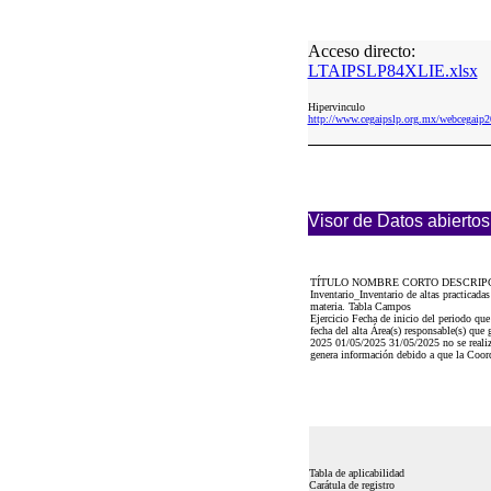
Acceso directo:
LTAIPSLP84XLIE.xlsx
Hipervinculo
http://www.cegaipslp.org.mx/webcega
Visor de Datos abiertos
TÍTULO NOMBRE CORTO DESCRIP
Inventario_Inventario de altas practicada
materia. Tabla Campos
Ejercicio Fecha de inicio del periodo que
fecha del alta Área(s) responsable(s) que 
2025 01/05/2025 31/05/2025 no se realiz
genera información debido a que la Coord
Tabla de aplicabilidad
Carátula de registro