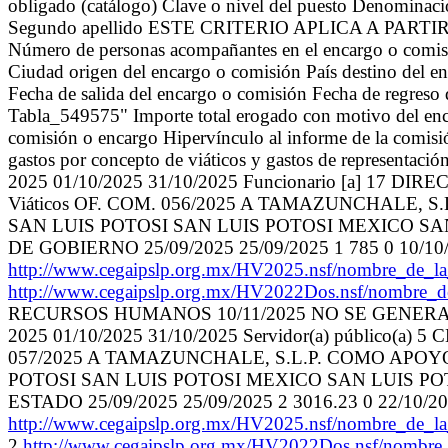
obligado (catálogo) Clave o nivel del puesto Denominaci
Segundo apellido ESTE CRITERIO APLICA A PARTIR DEL 
Número de personas acompañantes en el encargo o comisió
Ciudad origen del encargo o comisión País destino del e
Fecha de salida del encargo o comisión Fecha de regreso 
Tabla_549575" Importe total erogado con motivo del enca
comisión o encargo Hipervínculo al informe de la comis
gastos por concepto de viáticos y gastos de representació
2025 01/10/2025 31/10/2025 Funcionario [a]
Viáticos OF. COM. 056/2025 A TAMAZUNCHALE, 
SAN LUIS POTOSI SAN LUIS POTOSI MEXICO SA
DE GOBIERNO 25/09/2025 25/09/2025 1 785 0 10/10
http://www.cegaipslp.org.mx/HV2025.nsf/nombr
http://www.cegaipslp.org.mx/HV2022Dos.nsf/nombre_
RECURSOS HUMANOS 10/11/2025 NO SE GENER
2025 01/10/2025 31/10/2025 Servidor(a) públic
057/2025 A TAMAZUNCHALE, S.L.P. COMO APOYO
POTOSI SAN LUIS POTOSI MEXICO SAN LUIS PO
ESTADO 25/09/2025 25/09/2025 2 3016.23 0 22/10/2
http://www.cegaipslp.org.mx/HV2025.nsf/nombr
2
http://www.cegaipslp.org.mx/HV2022Dos.nsf/nombre