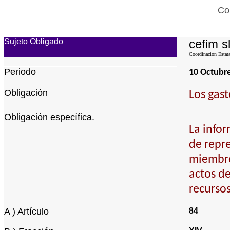
Co
Sujeto Obligado
cefim s
Coordinación Estata
Periodo
10 Octubr
Obligación
Los gast
Obligación específica.
La infor
de repre
miembro
actos de
recurso
A ) Artículo
84