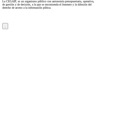
La CEGAIP, es un organismo público con autonomía presupuestaria, operativa,
de gestión y de decisión, a la que se encomienda el fomento y la difusión del
derecho de acceso a la información púbica.