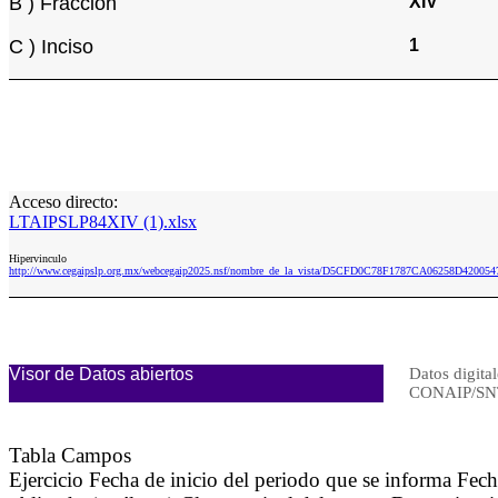
B ) Fracción
XIV
C ) Inciso
1
Acceso directo:
LTAIPSLP84XIV (1).xlsx
Hipervinculo
http://www.cegaipslp.org.mx/webcegaip2025.nsf/nombre_de_la_vista/D5CFD0C78F1787CA06258D420054
Visor de Datos abiertos
Datos digital
CONAIP/SN
Tabla Campos
Ejercicio Fecha de inicio del periodo que se informa 