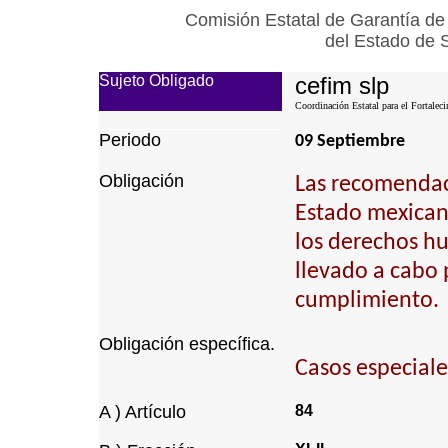
Comisión Estatal de Garantía de
del Estado de 
Sujeto Obligado
cefim slp
Coordinación Estatal para el Fortalec
Periodo
09 Septiembre
Obligación
Las recomendaci
Estado mexican
los derechos h
llevado a cabo 
cumplimiento.
Obligación específica.
Casos especiale
A ) Artículo
84