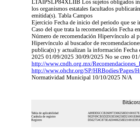
LTAIPSLP84XLIIB Los sujetos obligados inv
los organismos estatales facultados publicará
emitida(s). Tabla Campos
Ejercicio Fecha de inicio del periodo que se
Caso del que trata la recomendación Fecha en 
Número de recomendación Hipervínculo al por
Hipervínculo al buscador de recomendaciones 
publica(n) y actualizan la información Fecha 
2025 01/09/2025 30/09/2025 No se creo 01
http://www.cndh.org.mx/Recomendaciones_
http://www.ohchr.org/SP/HRBodies/Pages/
Normatividad Municipal 10/10/2025 N/A
Bitácora
Tabla de aplicabilidad
A89DD5CCB260972306258D21001E7E
Carátula de registro
902F09CB5D2D53E506258D21001E86
Registro
D562754C873EAE0406258D21001E9F