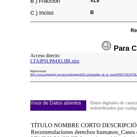
B ) Fracción
XLII
C ) Inciso
B
Re
Para
C
Acceso directo:
LTAIPSLP84XLIIB.xlsx
Hipervinculo
http://www.cegaipslp.org.mx/webcegaip2025.nsf/nombre_de_la_vista/D562754C8
Visor de Datos abiertos
Datos digitales de caract
redistribuidos por cu
TÍTULO NOMBRE CORTO DESCRIPCI
Recomendaciones derechos humanos_Casos es