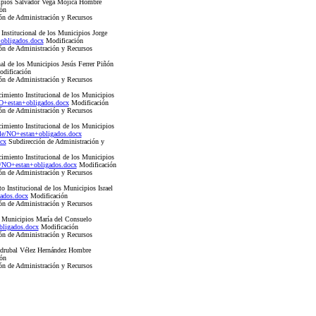
icipios Salvador Vega Mójica Hombre
ón
ón de Administración y Recursos
Institucional de los Municipios Jorge
obligados.docx
Modificación
ón de Administración y Recursos
al de los Municipios Jesús Ferrer Piñón
dificación
ón de Administración y Recursos
cimiento Institucional de los Municipios
+estan+obligados.docx
Modificación
ón de Administración y Recursos
cimiento Institucional de los Municipios
e/NO+estan+obligados.docx
cx
Subdirección de Administración y
cimiento Institucional de los Municipios
/NO+estan+obligados.docx
Modificación
ón de Administración y Recursos
 Institucional de los Municipios Israel
ados.docx
Modificación
ón de Administración y Recursos
os Municipios María del Consuelo
ligados.docx
Modificación
ón de Administración y Recursos
Azdrubal Vélez Hernández Hombre
ón
ón de Administración y Recursos