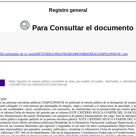
Registro general
Para
Consultar
el documento
ip2025.nsf/nombre_de_la_vista/D387CF3EBA14F8A706258C8400704BEE/$File/LTAIPSLP84XVII+.xlsx
Datos digitales de caracter público, accesibles en linea, que pueden ser usados, reutilizados y redistribui
CONAIP/SNT/ACUERDO/EXT13/04/2016-08
CIÓN
e las personas servidoras públicas LTAIPSLP84XVII Se publicará la versión pública de la declaración de situació
sujeto obligado y/o toda persona que desempeñe un empleo, cargo o comisión y/o ejerza actos de autoridad, y que
sus tres modalidades: inicio, modificación y de conclusión, de conformidad con la normatividad que resulte apl
que se informa Fecha de término del periodo que se informa ESTE CRITERIO APLICA A PARTIR DEL 01/04/2023 
uesto Denominación del puesto (Redactados con perspectiva de género) Denominación del cargo Área de adscripci
servidora pública Segundo apellido de la persona servidora pública "ESTE CRITERIO APLICA A PARTIR DEL 01
claración fiscal del(la) servidor(a) público(a) Modalidad de la Declaración Patrimonial (catálogo) Hipervínculo a
lica de los sistemas habilitados que registren y resguarden en las bases de datos correspondientes Hipervínculo a
rea(s) responsable(s) que genera(n), posee(n), publica(n) y actualizan la información Fecha de actualización Nota
úblico(a) 1307 Jefe (a) de departamento Jefe (a) de departamento Coordinacion Estatal para el Fortalecimiento
claranet.slp.gob.mx/Helpers/DeclaracionFiscal.ashx?ED=2021&TD=1&SP=19361&CS=1&VD=1
Modificación