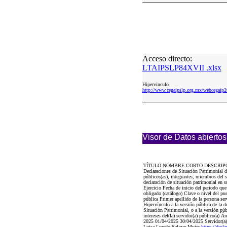
Acceso directo:
LTAIPSLP84XVII .xlsx
Hipervinculo
http://www.cegaipslp.org.mx/webcega
Visor de Datos abiertos
TÍTULO NOMBRE CORTO DESCRIP
Declaraciones de Situación Patrimonial d
públicos(as), integrantes, miembros del 
declaración de situación patrimonial en 
Ejercicio Fecha de inicio del periodo 
obligado (catálogo) Clave o nivel del p
pública Primer apellido de la persona 
Hipervínculo a la versión pública de la de
Situación Patrimonial, o a la versión púb
intereses del(la) servidor(a) público(a) Á
2025 01/04/2025 30/04/2025 Servidor(a) p
Luisa Loredo Salazar Mujer
https://de