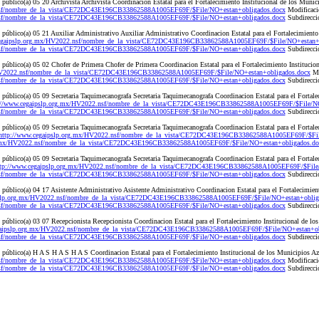
público(a) 05 20 Archivista Archivista Coordinacion Estatal para el Fortalecimiento Institucional de los Mun
nsf/nombre_de_la_vista/CE72DC43E196CB33862588A1005EF69F/$File/NO+estan+obligados.docx
Modificaci
nsf/nombre_de_la_vista/CE72DC43E196CB33862588A1005EF69F/$File/NO+estan+obligados.docx
Subdirecci
úblico(a) 05 21 Auxiliar Administrativo Auxiliar Administrativo Coordinacion Estatal para el Fortalecimiento 
cegaipslp.org.mx/HV2022.nsf/nombre_de_la_vista/CE72DC43E196CB33862588A1005EF69F/$File/NO+estan+
nsf/nombre_de_la_vista/CE72DC43E196CB33862588A1005EF69F/$File/NO+estan+obligados.docx
Subdirecci
público(a) 05 02 Chofer de Primera Chofer de Primera Coordinacion Estatal para el Fortalecimiento Institucion
/HV2022.nsf/nombre_de_la_vista/CE72DC43E196CB33862588A1005EF69F/$File/NO+estan+obligados.docx
Mo
nsf/nombre_de_la_vista/CE72DC43E196CB33862588A1005EF69F/$File/NO+estan+obligados.docx
Subdirecci
úblico(a) 05 09 Secretaria Taquimecanografa Secretaria Taquimecanografa Coordinacion Estatal para el Fortale
://www.cegaipslp.org.mx/HV2022.nsf/nombre_de_la_vista/CE72DC43E196CB33862588A1005EF69F/$File/NO
nsf/nombre_de_la_vista/CE72DC43E196CB33862588A1005EF69F/$File/NO+estan+obligados.docx
Subdirecci
úblico(a) 05 09 Secretaria Taquimecanografa Secretaria Taquimecanografa Coordinacion Estatal para el Fortale
http://www.cegaipslp.org.mx/HV2022.nsf/nombre_de_la_vista/CE72DC43E196CB33862588A1005EF69F/$Fil
g.mx/HV2022.nsf/nombre_de_la_vista/CE72DC43E196CB33862588A1005EF69F/$File/NO+estan+obligados.do
úblico(a) 05 09 Secretaria Taquimecanografa Secretaria Taquimecanografa Coordinacion Estatal para el Fortale
tp://www.cegaipslp.org.mx/HV2022.nsf/nombre_de_la_vista/CE72DC43E196CB33862588A1005EF69F/$File
nsf/nombre_de_la_vista/CE72DC43E196CB33862588A1005EF69F/$File/NO+estan+obligados.docx
Subdirecci
úblico(a) 04 17 Asistente Administrativo Asistente Administrativo Coordinacion Estatal para el Fortalecimiento
pslp.org.mx/HV2022.nsf/nombre_de_la_vista/CE72DC43E196CB33862588A1005EF69F/$File/NO+estan+oblig
nsf/nombre_de_la_vista/CE72DC43E196CB33862588A1005EF69F/$File/NO+estan+obligados.docx
Subdirecci
público(a) 03 07 Recepcionista Recepcionista Coordinacion Estatal para el Fortalecimiento Institucional de l
gaipslp.org.mx/HV2022.nsf/nombre_de_la_vista/CE72DC43E196CB33862588A1005EF69F/$File/NO+estan+ob
nsf/nombre_de_la_vista/CE72DC43E196CB33862588A1005EF69F/$File/NO+estan+obligados.docx
Subdirecci
público(a) H A S H A S H A S Coordinacion Estatal para el Fortalecimiento Institucional de los Municipios 
nsf/nombre_de_la_vista/CE72DC43E196CB33862588A1005EF69F/$File/NO+estan+obligados.docx
Modificaci
nsf/nombre_de_la_vista/CE72DC43E196CB33862588A1005EF69F/$File/NO+estan+obligados.docx
Subdirecci