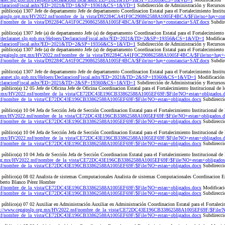
rs/DeclaracionFiscal.ashx?ED=2021&TD=1&SP=19361&CS=1&VD=1
Subdirección de Administración y Recurs
público(a) 1307 Jefe de departamento Jefe de departamento Coordinacion Estatal para el Fortalecimiento Insti
egaipslp.org.mx/HV2022.nsf/nombre_de_la_vista/D92284CA41F0C290862588A1005F4BCA/$File/no+hay+con
.nsf/nombre_de_la_vista/D92284CA41F0C290862588A1005F4BCA/$File/no+hay+constancia+SAT.docx
Subdire
úblico(a) 1307 Jefe (a) de departamento Jefe (a) de departamento Coordinacion Estatal para el Fortalecimiento
//declaranet.slp.gob.mx/Helpers/DeclaracionFiscal.ashx?ED=2021&TD=2&SP=19356&CS=1&VD=1
Modifica
rs/DeclaracionFiscal.ashx?ED=2021&TD=2&SP=19356&CS=1&VD=1
Subdirección de Administración y Recurs
úblico(a) 1307 Jefe (a) de departamento Jefe (a) de departamento Coordinacion Estatal para el Fortalecimiento 
.cegaipslp.org.mx/HV2022.nsf/nombre_de_la_vista/D92284CA41F0C290862588A1005F4BCA/$File/no+hay+c
.nsf/nombre_de_la_vista/D92284CA41F0C290862588A1005F4BCA/$File/no+hay+constancia+SAT.docx
Subdire
úblico(a) 1307 Jefe de departamento Jefe de departamento Coordinacion Estatal para el Fortalecimiento Instit
eclaranet.slp.gob.mx/Helpers/DeclaracionFiscal.ashx?ED=2021&TD=2&SP=19360&CS=1&VD=1
Modificación
rs/DeclaracionFiscal.ashx?ED=2021&TD=2&SP=19360&CS=1&VD=1
Subdirección de Administración y Recurs
úblico(a) 12 05 Jefe de Oficina Jefe de Oficina Coordinacion Estatal para el Fortalecimiento Institucional de
org.mx/HV2022.nsf/nombre_de_la_vista/CE72DC43E196CB33862588A1005EF69F/$File/NO+estan+obligados.
nsf/nombre_de_la_vista/CE72DC43E196CB33862588A1005EF69F/$File/NO+estan+obligados.docx
Subdirecci
úblico(a) 10 04 Jefa de Sección Jefa de Sección Coordinacion Estatal para el Fortalecimiento Institucional d
rg.mx/HV2022.nsf/nombre_de_la_vista/CE72DC43E196CB33862588A1005EF69F/$File/NO+estan+obligados.d
nsf/nombre_de_la_vista/CE72DC43E196CB33862588A1005EF69F/$File/NO+estan+obligados.docx
Subdirecci
público(a) 10 04 Jefa de Sección Jefa de Sección Coordinacion Estatal para el Fortalecimiento Institucional 
org.mx/HV2022.nsf/nombre_de_la_vista/CE72DC43E196CB33862588A1005EF69F/$File/NO+estan+obligados.
nsf/nombre_de_la_vista/CE72DC43E196CB33862588A1005EF69F/$File/NO+estan+obligados.docx
Subdirecci
úblico(a) 10 04 Jefa de Sección Jefa de Sección Coordinacion Estatal para el Fortalecimiento Institucional d
.org.mx/HV2022.nsf/nombre_de_la_vista/CE72DC43E196CB33862588A1005EF69F/$File/NO+estan+obligados
nsf/nombre_de_la_vista/CE72DC43E196CB33862588A1005EF69F/$File/NO+estan+obligados.docx
Subdirecci
público(a) 08 02 Analista de sistemas Computacionales Analista de sistemas Computacionales Coordinacion Est
lberto Blanco Pérez Hombre
nsf/nombre_de_la_vista/CE72DC43E196CB33862588A1005EF69F/$File/NO+estan+obligados.docx
Modificaci
nsf/nombre_de_la_vista/CE72DC43E196CB33862588A1005EF69F/$File/NO+estan+obligados.docx
Subdirecci
úblico(a) 07 02 Auxiliar en Administración Auxiliar en Administración Coordinacion Estatal para el Fortaleci
p://www.cegaipslp.org.mx/HV2022.nsf/nombre_de_la_vista/CE72DC43E196CB33862588A1005EF69F/$File/N
nsf/nombre_de_la_vista/CE72DC43E196CB33862588A1005EF69F/$File/NO+estan+obligados.docx
Subdirecci