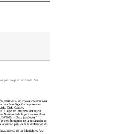
dos por cualquier interesado. Ver
n patrimonial de los(as) servidores(as)
 tiene la obligación de presentar
icable. Tabla Campos
-> Tipo de integrante del sujeto
ón Nombre(s) de la persona servidora
/04/2023 -> Sexo (catálogo) "
 la versión pública de la declaración de
 la versión pública de la declaración de
 Institucional de los Municipios Ana