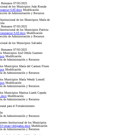
os Humanos 07/05/2025
tucional de los Municipios Juán Román
stancia+SAT.docx
Modificación
cción de Administración y Recursos
 Institucional de los Municipios María de
ción
os Humanos 07/05/2025
Institucional de los Municipios Patricia
onstancia+SAT.docx
Modificación
cción de Administración y Recursos
ucional de los Municipios Salvador
os Humanos 07/05/2025
 los Municipios José Othón Guerrero
docx
Modificación
ón de Administración y Recursos
e los Municipios María del Carmen Flores
ocx
Modificación
ón de Administración y Recursos
de los Municipios María Wendy Lomelí
docx
Modificación
ón de Administración y Recursos
e los Municipios Maritsa Lizeth Cepeda
.docx
Modificación
ón de Administración y Recursos
atal para el Fortalecimiento
ón
ón de Administración y Recursos
miento Institucional de los Municipios
O+estan+obligados.docx
Modificación
ón de Administración y Recursos