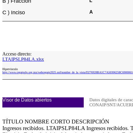
B ) Fracción
L
C ) Inciso
A
Acceso directo:
LTAIPSLP84LA.xlsx
Hipervinculo
http://www.cegaipslp.org.mx/webcegaip2025.nsf/nombre_de_la_vista/D276928BA1C7A50306258C690006
Visor de Datos abiertos
Datos digitales de carac
CONAIP/SNT/ACUERD
TÍTULO NOMBRE CORTO DESCRIPCIÓN
Ingresos recibidos. LTAIPSLP84LA Ingresos recibidos.