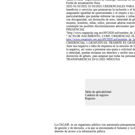
Fecha de actualización Nota
2025 01/10/2025 31/10/2025 CREDENCIALES PARA PERSON
beneficios y servicios que promuevan la inclusión y el bie
asegurando igualdad de oportunidades y el respeto a los 
particularidades que puedan enfrentar las mujeres y niña
con discapacidad, sin distinción de sexo, identidad de g
mujeres, hombres, niñas, niños, personas adultas mayore
contemple las posibles discriminaciones adicionales que 
PRESENCIAL
"http://www.cegaipslp.org.mx/HV2020.nsf/nom
" ACTA DE NACIMIENTO, CURP, CREDENCIAL E
http://www.cegaipslp.org.mx/HV2020.nsf/nombre_
CREDENCIAL 1 GRATUITO EL TRÁMITE ES GRA
Ante una negativa o falta de respuesta en la emisión de l
la negativa, así como a presentar una queja o solicitud d
o identidad, puedan reclamar sus derechos y recibir una re
distinción de género, para asegurar que todas las per
TRANSPARENCIA 10/11/2025 NINGUNA
Tabla de aplicabilidad
Carátula de registro
Registro
La CEGAIP, es un organismo público con autonomía presupuestari
de gestión y de decisión, a la que se encomienda el fomento y la d
derecho de acceso a la información púbica.