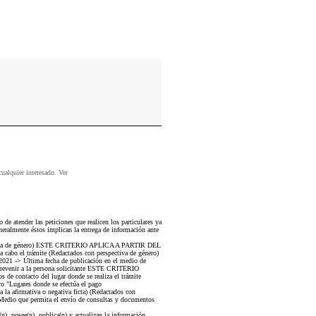
cualquier interesado. Ver
e atender las peticiones que realicen los particulares ya
neralmente éstos implican la entrega de información ante
rspectiva de género) ESTE CRITERIO APLICA A PARTIR DEL
a cabo el trámite (Redactados con perspectiva de género)
21 -> Última fecha de publicación en el medio de
revenir a la persona solicitante ESTE CRITERIO
de contacto del lugar donde se realiza el trámite
"Lugares donde se efectúa el pago
a la afirmativa o negativa ficta) (Redactados con
edio que permita el envío de consultas y documentos
), posee(n), publica(n) y actualizan la información