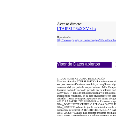
Acceso directo:
LTAIPSLP84XXV.xlsx
Hipervinculo
http://www.cegaipslp.org.mx/webcegaip2025.nsf/no
Visor de Datos abiertos
TÍTULO NOMBRE CORTO DESCRIPCIÓN
Trámites ofrecidos LTAIPSLP84XXV La información relacion
sea para la obtención de un beneficio, o cumplir con alg
una autoridad por parte de los particulares. Tabla Campo
Ejercicio Fecha de inicio del periodo que se informa 
02/07/2021 -> Tipo de población usuaria y/o población ob
Documentos requeridos, en su caso (Redactados con pe
difusión Tiempo de respuesta por parte del sujeto ob
APLICA A PARTIR DEL 02/07/2021 -> Plazo con el que cuen
Tabla_549861" ESTE CRITERIO APLICA A PARTIR DEL 02/0
Tabla_549863" Fundamento jurídico-administrativo de la ex
perspectiva de género) ESTE CRITERIO APLICA A PARTIR 
Tabla_566306" "Lugares para reportar presuntas anomalí
Tabla_549862" Hipervínculo al Catálogo Nacional de Regu