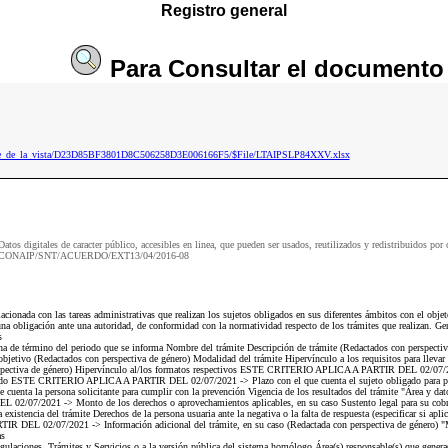
Registro general
Para
Consultar
el documento
mbre_de_la_vista/D23D85BF3801D8C506258D3E006166F5/$File/LTAIPSLP84XXV.xlsx
Datos digitales de caracter público, accesibles en linea, que pueden ser usados, reutilizados y redistribuidos por 
CONAIP/SNT/ACUERDO/EXT13/04/2016-08
ada con las tareas administrativas que realizan los sujetos obligados en sus diferentes ámbitos con el objeto d
una obligación ante una autoridad, de conformidad con la normatividad respecto de los trámites que realizan. Ge
s
Fecha de término del periodo que se informa Nombre del trámite Descripción de trámite (Redactados con pe
jetivo (Redactados con perspectiva de género) Modalidad del trámite Hipervínculo a los requisitos para llevar 
rspectiva de género) Hipervínculo al/los formatos respectivos ESTE CRITERIO APLICA A PARTIR DEL 02/07/20
ligado ESTE CRITERIO APLICA A PARTIR DEL 02/07/2021 -> Plazo con el que cuenta el sujeto obligado para p
ta la persona solicitante para cumplir con la prevención Vigencia de los resultados del trámite "Área y datos 
7/2021 -> Monto de los derechos o aprovechamientos aplicables, en su caso Sustento legal para su cobro 
istencia del trámite Derechos de la persona usuaria ante la negativa o la falta de respuesta (especificar si aplic
DEL 02/07/2021 -> Información adicional del trámite, en su caso (Redactada con perspectiva de género) "M
as
laciones, Trámites y Servicios o a la versión pública del sistema homólogo Área(s) responsable(s) que genera(n