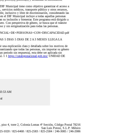
Municipal tiene como objetivo garantizar el acceso a
s, servicios médicos, transporte público y otros recursos,
le, inclusivo y libre de discriminación, considerando las
d en el DIF Municipal incluye a todas aquellas personas
n su inclusión y bienestar. Este programa está dirigido a
ro. Con perspectiva de género, se busca que el trámite
so y sin estigmatización para todas las personas.
+CREDENCIAL+DE+PERSONAS+CON+DISCAPACIDAD.pdf
AS 5 DIAS 5 DIAS DE 2 A 3 MESES LLEGA LA
ir una explicación clara y detallada sobre los motivos de
arantizando que todas las personas, sin importar su género
n periodo sin respuesta), esta debe ser aplicada sin
NAL 1 1
https://catalogonacional.gob.mx/
UNIDAD DE
:43:53 AM
al
 piso 4, torre 2, Colonia Lomas 4ª Sección, Código Postal 78216
San Luis Potosí, S.L.P. México
825-1020 / 825-6468 / 825-2583 / 825-2584 / 246-3085 / 246-2086