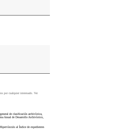
dos por cualquier interesado. Ver
neral de clasificación archivística,
ma Anual de Desarrollo Archivístico,
Hipervínculo al Índice de expedientes