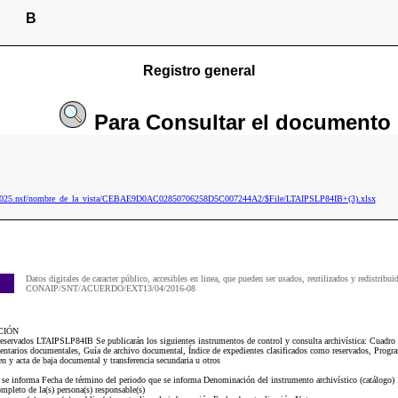
B
Registro general
Para
Consultar
el documento
ip2025.nsf/nombre_de_la_vista/CEBAE9D0AC02850706258D5C007244A2/$File/LTAIPSLP84IB+(3).xlsx
Datos digitales de caracter público, accesibles en linea, que pueden ser usados, reutilizados y redistribui
CONAIP/SNT/ACUERDO/EXT13/04/2016-08
CIÓN
reservados LTAIPSLP84IB Se publicarán los siguientes instrumentos de control y consulta archivística: Cuadro ge
ntarios documentales, Guía de archivo documental, Índice de expedientes clasificados como reservados, Progra
y acta de baja documental y transferencia secundaria u otros
e se informa Fecha de término del periodo que se informa Denominación del instrumento archivístico (catálogo) 
pleto de la(s) persona(s) responsable(s)