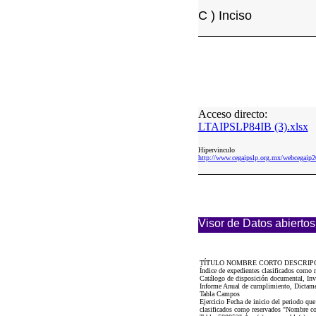
C ) Inciso
Acceso directo:
LTAIPSLP84IB (3).xlsx
Hipervinculo
http://www.cegaipslp.org.mx/webcega
Visor de Datos abiertos
TÍTULO NOMBRE CORTO DESCRIP
Índice de expedientes clasificados como 
Catálogo de disposición documental, Inve
Informe Anual de cumplimiento, Dictamen 
Tabla Campos
Ejercicio Fecha de inicio del periodo qu
clasificados como reservados "Nombre com