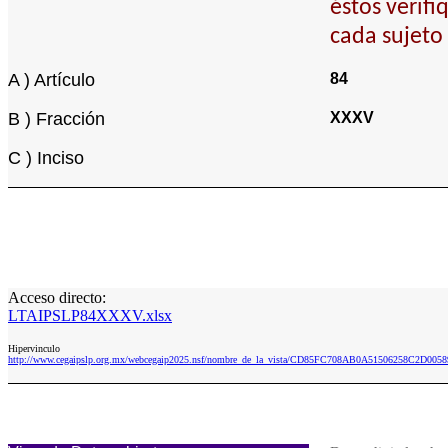
éstos verifi
cada sujeto
A ) Artículo
84
B ) Fracción
XXXV
C ) Inciso
Acceso directo:
LTAIPSLP84XXXV.xlsx
Hipervinculo
http://www.cegaipslp.org.mx/webcegaip2025.nsf/nombre_de_la_vista/CD85FC708AB0A51506258C2D00