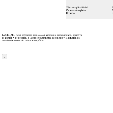
Tabla de aplicabilidad
7
Carátula de registro
8
Registro
La CEGAIP, es un organismo público con autonomía presupuestaria, operativa,
de gestión y de decisión, a la que se encomienda el fomento y la difusión del
derecho de acceso a la información púbica.