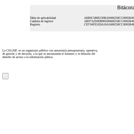
Bitácora
Tabla de aplicabilidad
A6B9C586E239BA9406258CC0005B4
Carátula de registro
AB97A2D4D8905D6606258CC0005B46
Registro
CD734FE55DA16A1606258CC0005B4
La CEGAIP, es un organismo público con autonomía presupuestaria, operativa,
de gestión y de decisión, a la que se encomienda el fomento y la difusión del
derecho de acceso a la información púbica.