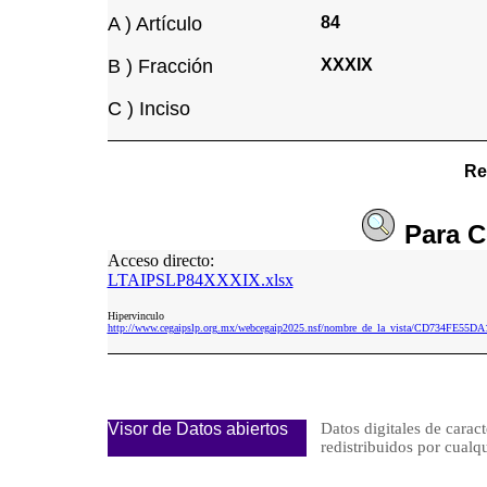
A ) Artículo
84
B ) Fracción
XXXIX
C ) Inciso
Re
Para
C
Acceso directo:
LTAIPSLP84XXXIX.xlsx
Hipervinculo
http://www.cegaipslp.org.mx/webcegaip2025.nsf/nombre_de_la_vista/CD734FE
Visor de Datos abiertos
Datos digitales de caract
redistribuidos por cu