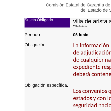
Comisión Estatal de Garantía de
del Estado de 
Sujeto Obligado
villa de arista 
Villa de Arista
Periodo
06 Junio
Obligación
La información 
de adjudicación 
de cualquier na
expediente resp
deberá contener
Obligación específica.
Los convenios q
estados y con l
seguridad nacio