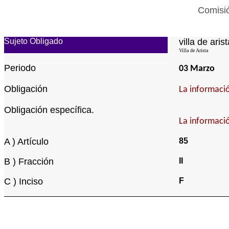
Comisió
Sujeto Obligado
villa de arist
Villa de Arista
Periodo
03 Marzo
Obligación
La informació
Obligación específica.
La informació
A ) Artículo
85
B ) Fracción
II
C ) Inciso
F