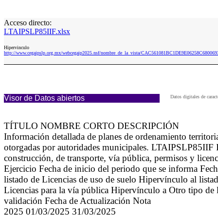
Acceso directo:
LTAIPSLP85IIF.xlsx
Hipervinculo
http://www.cegaipslp.org.mx/webcegaip2025.nsf/nombre_de_la_vista/CAC561081BC1DE9E06258C680069
Visor de Datos abiertos
Datos digitales de cara
TÍTULO NOMBRE CORTO DESCRIPCIÓN
Información detallada de planes de ordenamiento territorial
otorgadas por autoridades municipales. LTAIPSLP85IIF Info
construcción, de transporte, vía pública, permisos y lice
Ejercicio Fecha de inicio del periodo que se informa Fech
listado de Licencias de uso de suelo Hipervínculo al lista
Licencias para la vía pública Hipervínculo a Otro tipo de 
validación Fecha de Actualización Nota
2025 01/03/2025 31/03/2025