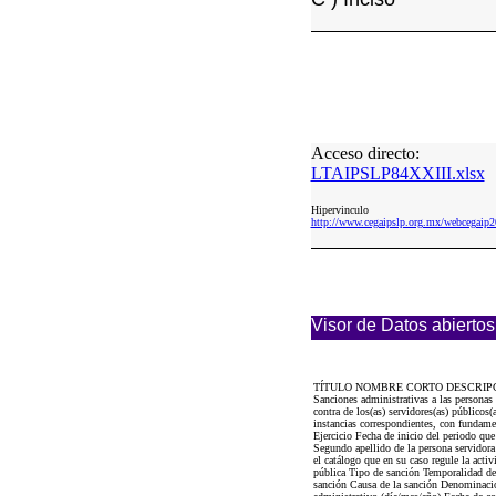
Acceso directo:
LTAIPSLP84XXIII.xlsx
Hipervinculo
http://www.cegaipslp.org.mx/webcega
Visor de Datos abiertos
TÍTULO NOMBRE CORTO DESCRIP
Sanciones administrativas a las personas
contra de los(as) servidores(as) públicos
instancias correspondientes, con fundame
Ejercicio Fecha de inicio del periodo qu
Segundo apellido de la persona servid
el catálogo que en su caso regule la act
pública Tipo de sanción Temporalidad de 
sanción Causa de la sanción Denominación