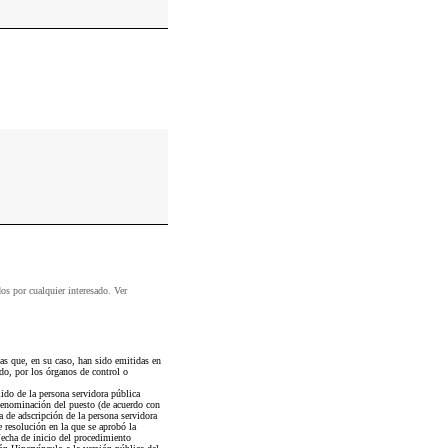
dos por cualquier interesado. Ver
as que, en su caso, han sido emitidas en
do, por los órganos de control o
ido de la persona servidora pública
nominación del puesto (de acuerdo con
 de adscripción de la persona servidora
 resolución en la que se aprobó la
echa de inicio del procedimiento