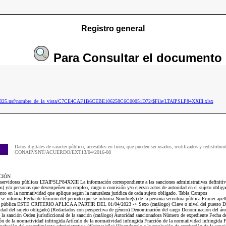
Registro general
Para
Consultar
el documento
ip2025.nsf/nombre_de_la_vista/C7CE4CAF1B6CEBE106258C6C00051D72/$File/LTAIPSLP84XXIII.xlsx
Datos digitales de caracter público, accesibles en linea, que pueden ser usados, reutilizados y redistribui
CONAIP/SNT/ACUERDO/EXT13/04/2016-08
CIÓN
 servidoras públicas LTAIPSLP84XXIII La información correspondiente a las sanciones administrativas definitiv
(as) y/o personas que desempeñen un empleo, cargo o comisión y/o ejerzan actos de autoridad en el sujeto obliga
nto en la normatividad que aplique según la naturaleza jurídica de cada sujeto obligado. Tabla Campos
e se informa Fecha de término del periodo que se informa Nombre(s) de la persona servidora pública Primer apell
ora pública ESTE CRITERIO APLICA A PARTIR DEL 01/04/2023 -> Sexo (catálogo) Clave o nivel del puesto De
ividad del sujeto obligado) (Redactados con perspectiva de género) Denominación del cargo Denominación del área
la sanción Orden jurísdiccional de la sanción (catálogo) Autoridad sancionadora Número de expediente Fecha de
 de la normatividad infringida Artículo de la normatividad infringida Fracción de la normatividad infringida F