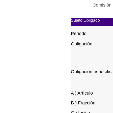
Comisión 
Sujeto Obligado
Periodo
Obligación
Obligación específic
A ) Artículo
B ) Fracción
C ) Inciso