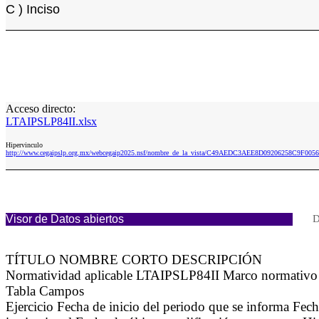
C ) Inciso
Acceso directo:
LTAIPSLP84II.xlsx
Hipervinculo
http://www.cegaipslp.org.mx/webcegaip2025.nsf/nombre_de_la_vista/C49AEDC3AEE8D09206258C9F0056
Visor de Datos abiertos
D
TÍTULO NOMBRE CORTO DESCRIPCIÓN
Normatividad aplicable LTAIPSLP84II Marco normativo a
Tabla Campos
Ejercicio Fecha de inicio del periodo que se informa Fe