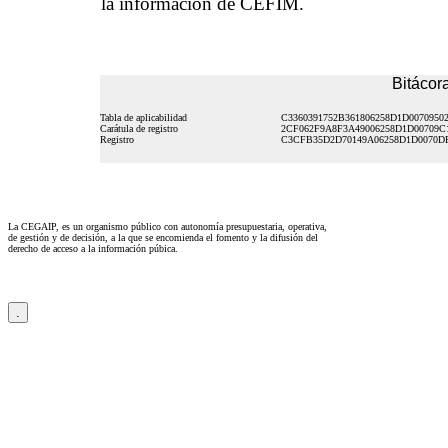
la información de CEFIM.
Bitácora
Tabla de aplicabilidad
C3360391752B361806258D1D0070950
Carátula de registro
2CF062F9A8F3A49006258D1D00709C
Registro
C3CFB35D2D70149A06258D1D0070D
La CEGAIP, es un organismo público con autonomía presupuestaria, operativa,
de gestión y de decisión, a la que se encomienda el fomento y la difusión del
derecho de acceso a la información púbica.