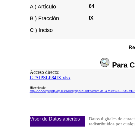
A ) Artículo
84
B ) Fracción
IX
C ) Inciso
Re
Para
C
Acceso directo:
LTAIPSLP84IX.xlsx
Hipervinculo
http://www.cegaipslp.org.mx/webcegaip2025.nsf/nombre_de_la_vista/C3CFB35D
Visor de Datos abiertos
Datos digitales de caract
redistribuidos por cu